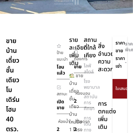
ราย
สถาน
ขาย
ราคา
ราค
สิ่ง
ละเอียด
ที่ใกล้
บ้าน
พิเ
ขาย
ป้าย
อำนวย
เพิ่ม
เคียง
ราคา
เดี่ยว
ต้องการ
แนะนำ
ความ
เติม
-
ไลฟ์
เช่า
ขาย
โอน
สะดวก
ชั้น
สไตล์
แล้ว
ขาย
เดียว
โรง
เครื่อง
บ้าน
พยาบาล
โม
ปรับ
เดี่ยว
ห้องนอน
สถานะ
อากาศ
สถาบัน
เดิร์น
ชั้น
2
เปิด
การ
การ
เดียว
ขาย
โฮม
ศึกษา
ตกแต่ง
บ้าน
40
การ
เพิ่ม
ห้องน้ำ
ใหม่มือ
ที่จอดรถ
เดิน
เติม
ตรว.
2
2
1 โครง
ทาง