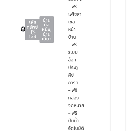
– ฟรี
ไฟโซล่า
บ้าน
เซล
รหัส
มือ
ทรัพย์
บ้านบึง
บ้านบึง
ชลบุรี
หนึ่ง
,
หน้า
: JS-
บ้าน
133
บ้าน
เดี่ยว
– ฟรี
ระบบ
ล็อก
ประตู
คีย์
การ์ด
– ฟรี
กล่อง
จดหมาย
– ฟรี
ปั๊มน้ำ
อัตโนมัติ