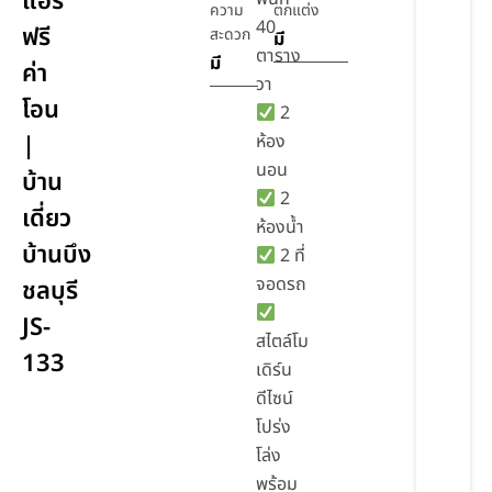
แอร์
ความ
ตกแต่ง
40
ฟรี
สะดวก
มี
ตาราง
มี
ค่า
วา
โอน
2
|
ห้อง
นอน
บ้าน
2
เดี่ยว
ห้องน้ำ
บ้านบึง
2 ที่
จอดรถ
ชลบุรี
JS-
สไตล์โม
133
เดิร์น
ดีไซน์
โปร่ง
โล่ง
พร้อม