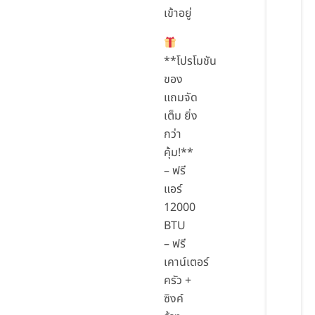
เข้าอยู่
**โปรโมชัน
ของ
แถมจัด
เต็ม ยิ่ง
กว่า
คุ้ม!**
– ฟรี
แอร์
12000
BTU
– ฟรี
เคาน์เตอร์
ครัว +
ซิงค์