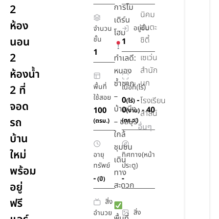
การโม
2
นิคม
เดิร์น
ห้อง
อมตะ
อยู่ชั้น
จำนวน
โฮม
นอน
ชั้น
ซิตี้
1
1
2
เซเว่น
ทำเลดี:
สำนัก
หนอง
ห้องน้ำ
บก
ซ้ำซาก
พื้นที่
เนื้อที่(ไร่)
2 ที่
–
ใช้สอย
0
-
โรงเรียน
(ไร่)
จอด
บ้านบึง
0
- 40
100
(งาน)
สาสน์
รถ
– ชลบุรี
(ตร.ว.)
(ตรม.)
อื่นๆ
ใกล้
บ้าน
ชุมชน
ใหม่
อายุ
ทิศทาง(หน้า
เดิน
ทรัพย์
ประตู)
พร้อม
ทาง
-
-
(ปี)
อยู่
สะดวก
ฟรี
สิ่ง
สิ่ง
อำนวย
พื้นที่