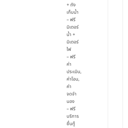
+ ถัง
เก็บน้ำ
– ฟรี
มิเตอร์
น้ำ +
มิเตอร์
ไฟ
– ฟรี
ค่า
ประเมิน,
ค่าโอน,
ค่า
จดจำ
นอง
– ฟรี
บริการ
ยื่นกู้