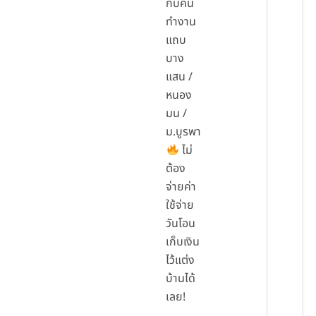
กับคน
ทำงาน
แถบ
บาง
แสน /
หนอง
มน /
ม.บูรพา
ไม่
ต้อง
จ่ายค่า
ใช้จ่าย
วันโอน
เก็บเงิน
ไว้แต่ง
บ้านได้
เลย!