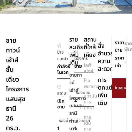
ราย
สถาน
ขาย
ราคา
ราค
สิ่ง
ละเอียด
ที่ใกล้
ทาวน์
พิเ
ขาย
ป้าย
อำนวย
เพิ่ม
เคียง
ราคา
เฮ้าส์
ต้องการ
แนะนำ
ความ
เติม
-
ไลฟ์
เช่า
ขาย
กำลังรี
สะดวก
ชั้น
สไตล์
โนเวท
ขายทา
เดียว
การ
โรง
วน์
พยาบาล
ตกแต่ง
โครงการ
เฮ้าส์
ห้องนอน
สถานะ
เพิ่ม
สถาบัน
แสนสุข
โครงการ
2
เปิด
การ
เติม
แสนสุข
ขาย
ธานี
ศึกษา
ธานี
26
การ
ห้องน้ำ
ทำเล
ที่จอดรถ
เดิน
ตร.ว.
1
1
บาง
ทาง