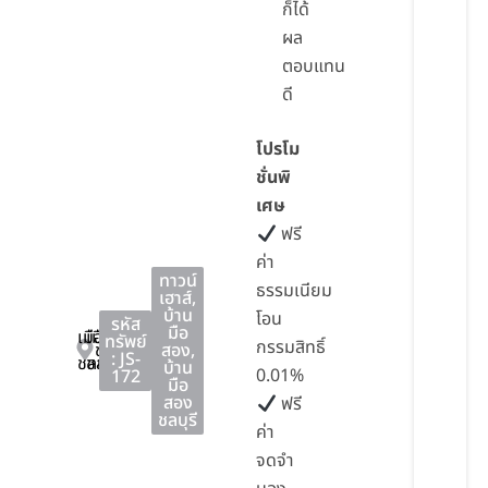
ก็ได้
ผล
ตอบแทน
ดี
โปรโม
ชั่นพิ
เศษ
ฟรี
ค่า
ทาวน์
ธรรมเนียม
เฮาส์
,
บ้าน
โอน
รหัส
มือ
เมือง
เมือง
ทรัพย์
กรรมสิทธิ์
ชลบุรี
สอง
,
: JS-
ชลบุรี
ชลบุรี
บ้าน
0.01%
172
มือ
สอง
ฟรี
ชลบุรี
ค่า
จดจำ