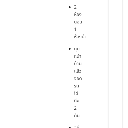
2
ห้อง
นอน
1
ห้องน้ำ
ทุบ
หน้า
บ้าน
แล้ว
จอด
รถ
ได้
ถึง
2
คัน
อยู่