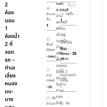
แสน
2
อื่นๆ
จ.ชลบุรี
ห้อง
อยู่ชั้น
จำนวน
บ้าน
นอน
ชั้น
1
สภาพดี
1
1
พร้อม
เข้าอยู่
ห้องน้ำ
ทุบหน้า
เนื้อที่(ไร่)
2 ที่
พื้นที่
บ้าน
0
-
(ไร่)
ใช้สอย
จอด
เพิ่ม
0
- 26
(งาน)
-
(ตรม.)
รถ –
(ตร.ว.)
พื้นที่
จอดรถ
ทำเล
ได้ถึง 2
เลี่ยง
อายุ
ทิศทาง(หน้า
คัน อยู่
ทรัพย์
ประตู)
หนอง
ในย่าน
-
-
(ปี)
มน-
ทำเล
ทอง
สิ่ง
บาง
ใกล้
สิ่ง
อำนวย