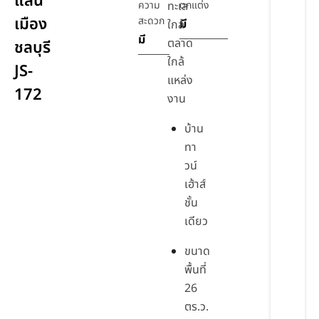
แสน
ความ
ทะเล
ตกแต่ง
เมือง
สะดวก
มี
ใกล้
มี
ตลาด
ชลบุรี
ใกล้
JS-
แหล่ง
172
งาน
บ้าน
ทา
วน์
เฮ้าส์
ชั้น
เดียว
ขนาด
พื้นที่
26
ตร.ว.