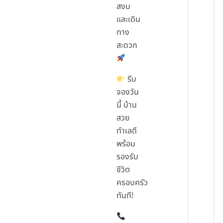
สงบ
และเดิน
ทาง
สะดวก
รีบ
จองวัน
นี้ บ้าน
สวย
ทำเลดี
พร้อม
รองรับ
ชีวิต
ครอบครัว
ทันที!