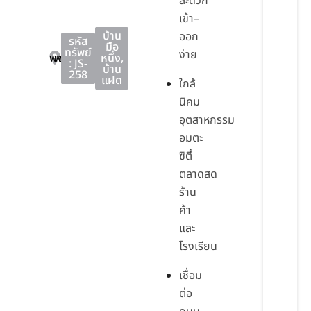
สะดวก
เข้า–
บ้าน
ออก
รหัส
มือ
ทรัพย์
ง่าย
พานทอง
พานทอง
ชลบุรี
หนึ่ง
,
: JS-
บ้าน
258
แฝด
ใกล้
นิคม
อุตสาหกรรม
อมตะ
ซิตี้
ตลาดสด
ร้าน
ค้า
และ
โรงเรียน
เชื่อม
ต่อ