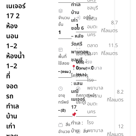
นคร
ทำเล
เนเจอร์
ชลบุรี
บ้าน
17 2
อยู่ชั้น
จำนวน
โลตัส
เก่า
8.7
ห้อง
ชั้น
1
อมตะ
ซอย 6
กิโลเมตร
1
นคร
นอน
– หลัง
วัดศรี
1–2
ตลาด
11.5
พานทอง
นินจา
กิโลเมตร
เนื้อที่(ไร่)
ห้องน้ำ
พื้นที่
ชลบุรี
0
-
โรง
(ไร่)
ใช้สอย
1–2
0
พยาบาล
- 0
(งาน)
-
(ตรม.)
ที่
(ตร.ว.)
โครงการ
โรง
:
แสน
จอด
พยาบาล
มณี
8.2
รถ
อายุ
ทิศทาง(หน้า
วิภาราม
เนเจอร์
กิโลเมตร
ทรัพย์
ประตู)
อมตะ
ทำเล
17
-
-
(ปี)
นคร
บ้าน
โรง
ทำเล :
สิ่ง
เก่า
12
พยาบาล
บ้าน
สิ่ง
อำนวย
กิโลเมตร