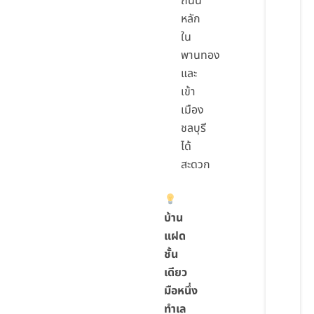
ถนน
หลัก
ใน
พานทอง
และ
เข้า
เมือง
ชลบุรี
ได้
สะดวก
บ้าน
แฝด
ชั้น
เดียว
มือหนึ่ง
ทำเล