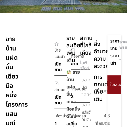
ราย
สถาน
ขาย
ราคา
ราค
สิ่ง
ละเอียด
ที่ใกล้
บ้าน
พิเ
ขาย
ป้าย
อำนวย
เพิ่ม
เคียง
ราคา
แฝด
ต้องการ
แนะนำ
ความ
เติม
-
ไลฟ์
เช่า
ขาย
เปิด
สะดวก
ชั้น
สไตล์
ขาย
ขาย
เดียว
การ
บ้าน
ตลาด
ตกแต่ง
2
มือ
แฝด
นัด
ห้องนอน
สถานะ
เพิ่ม
กิโลเมตร
หนึ่ง
ชั้น
วัดศรี
2
เปิด
เติม
เดียว
ขาย
โครงการ
ตลาด
มือหนึ่ง
สวัสดี
แสน
4.3
ห้องน้ำ
ดีไซน์
ที่จอดรถ
อมตะ
มณี
กิโลเมตร
1
1
อบอุ่น