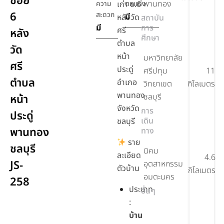
ซอย
พานทอง
ความ
เก่า ซ.6
ตกแต่ง
6
สะดวก
มี
หลังวัด
สถาบัน
มี
การ
ศรี
หลัง
ศึกษา
ตำบล
วัด
หน้า
มหาวิทยาลัย
ศรี
ประดู่
ศรีปทุม
11
ตำบล
อำเภอ
วิทยาเขต
กิโลเมตร
พานทอง
ชลบุรี
หน้า
จังหวัด
การ
ประดู่
เดิน
ชลบุรี
พานทอง
ทาง
ราย
ชลบุรี
นิคม
ละเอียด
4.6
JS-
อุตสาหกรรม
ตัวบ้าน
กิโลเมตร
อมตะนคร
258
ประเภท
อื่นๆ
:
บ้าน