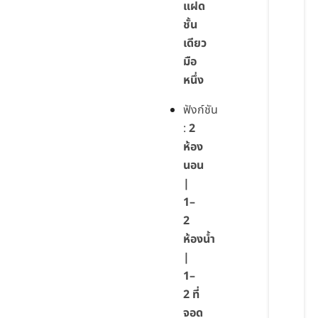
แฝด
ชั้น
เดียว
มือ
หนึ่ง
ฟังก์ชัน
:
2
ห้อง
นอน
|
1–
2
ห้องน้ำ
|
1–
2 ที่
จอด