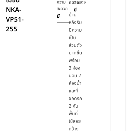
โมชั่น
ความ
กลาง
ตกแต่ง
NKA-
สะดวก
มี
บ้าน
มี
VP51-
หลังริม
255
มีความ
เป็น
ส่วนตัว
มากขึ้น
พร้อม
3 ห้อง
นอน 2
ห้องน้ำ
และที่
จอดรถ
2 คัน
พื้นที่
ใช้สอย
กว้าง