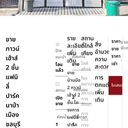
ราย
สถาน
ขาย
ราคา
ราค
สิ่ง
ละเอียด
ที่ใกล้
ทาวน์
พิเ
ขาย
ป้าย
อำนวย
เพิ่ม
เคียง
ราคา
เฮ้าส์
ต้องการ
แนะนำ
ความ
เติม
-
ไลฟ์
เช่า
ขาย
โอน
สะดวก
2 ชั้น
สไตล์
แล้ว
ขาย
แฟมิ
การ
โรง
บ้านมือ
พยาบาล
ตกแต่ง
ลี่
2 ทาวน์
ห้องนอน
สถานะ
เพิ่ม
สถาบัน
ปาร์ค
เฮ้าส์ 2
2
เปิด
การ
เติม
ชั้น โค
ขาย
นาป่า
ศึกษา
รงการ
เมือง
การ
ห้องน้ำ
แฟมิลี่
ที่จอดรถ
เดิน
ชลบุรี
1
1
ปาร์ค
ทาง