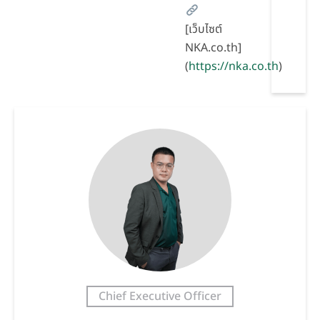
[เว็บไซต์
NKA.co.th]
(
https://nka.co.th
)
Chief Executive Officer