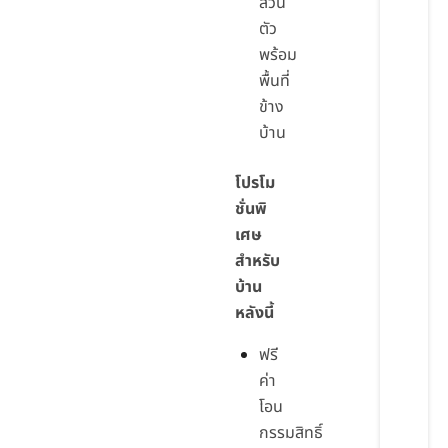
ส่วน
ตัว
พร้อม
พื้นที่
ข้าง
บ้าน
โปรโม
ชั่นพิ
เศษ
สำหรับ
บ้าน
หลังนี้
ฟรี
ค่า
โอน
กรรมสิทธิ์