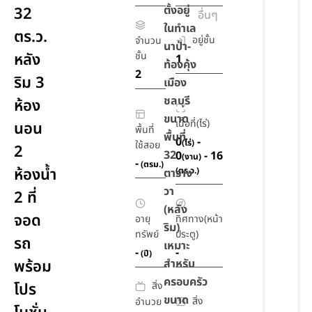
ตั้งอยู่
32
อื่นๆ
ในทำเล
ตร.ว.
อยู่ชั้น
จำนวน
นาป่า-
หลัง
ชั้น
1
ท้องคุ้ง
2
ริม 3
เมือง
ชลบุรี
ห้อง
ขนาด
เนื้อที่(ไร่)
นอน
พื้นที่
พื้นที่
0
-
(ไร่)
ใช้สอย
2
32
0
- 16
(งาน)
-
(ตรม.)
ห้องน้ำ
(ตร.ว.)
ตาราง
วา
2 ที่
(หลัง
จอด
อายุ
ทิศทาง(หน้า
ริม)
ทรัพย์
ประตู)
รถ
เหมาะ
-
-
(ปี)
พร้อม
สำหรับ
ครอบครัว
สิ่ง
โปร
ขนาด
สิ่ง
อำนวย