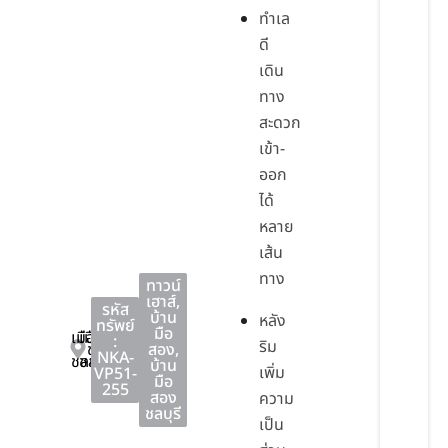
ทำเล
ดี
เดิน
ทาง
สะดวก
เข้า-
ออก
ได้
หลาย
เส้น
ทาง
ทาวน์
เฮาส์
,
รหัส
บ้าน
หลัง
ทรัพย์
มือ
เมือง
เมือง
:
ริม
ชลบุรี
สอง
,
NKA-
ชลบุรี
ชลบุรี
บ้าน
เพิ่ม
VP51-
มือ
255
สอง
ความ
ชลบุรี
เป็น