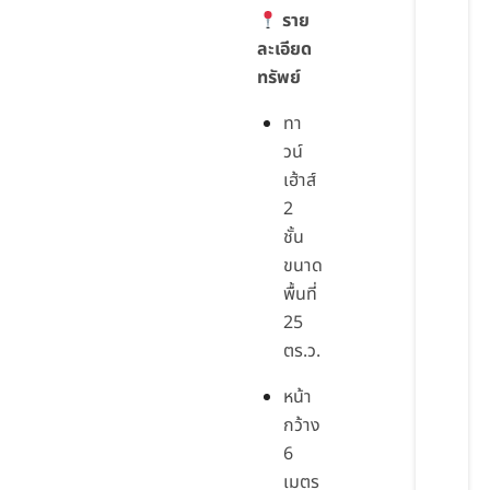
ราย
ละเอียด
ทรัพย์
ทา
วน์
เฮ้าส์
2
ชั้น
ขนาด
พื้นที่
25
ตร.ว.
หน้า
กว้าง
6
เมตร