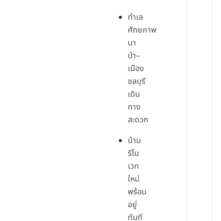
ทำเล
ศักยภาพ
นา
ป่า–
เมือง
ชลบุรี
เดิน
ทาง
สะดวก
บ้าน
รีโน
เวท
ใหม่
พร้อม
อยู่
ทันที