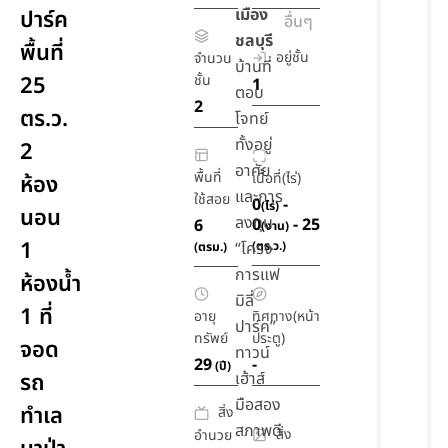
เมือง
ปาร์ค
อื่นๆ
ชลบุรี
พื้นที่
อยู่ชั้น
จำนวน
บ้านที่
25
ชั้น
1
ตอบ
2
ตร.ว.
โจทย์
ทั้งอยู่
2
อาศัย
พื้นที่
เนื้อที่(ไร่)
ห้อง
และการ
ใช้สอย
0
-
(ไร่)
นอน
ลงทุน
0
- 25
6
(งาน)
1
“โครง
(ตร.ว.)
(ตรม.)
การแฟ
ห้องน้ำ
มิลี่
1 ที่
อายุ
ทิศทาง(หน้า
ปาร์ค”
ทรัพย์
ประตู)
จอด
ทาวน์
29
-
(ปี)
รถ
เฮ้าส์
มือสอง
ทำเล
สิ่ง
สภาพดี
สิ่ง
อำนวย