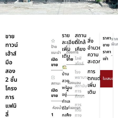
ราย
สถาน
ขาย
ราคา
ราค
สิ่ง
ละเอียด
ที่ใกล้
ทาวน์
พิเ
ขาย
ป้าย
อำนวย
เพิ่ม
เคียง
ราคา
เฮ้าส์
ต้องการ
แนะนำ
ความ
เติม
-
ไลฟ์
เช่า
ขาย
เปิด
สะดวก
มือ
สไตล์
ขาย
สอง
การ
โรง
บ้าน
พยาบาล
ตกแต่ง
2 ชั้น
สวย
ห้องนอน
สถานะ
เพิ่ม
สถาบัน
โครง
พร้อม
2
เปิด
การ
เติม
อยู่
ขาย
การ
ศึกษา
ทำเล
แฟมิ
การ
ห้องน้ำ
ดีใจ
ที่จอดรถ
เดิน
ลี่
1
1
กลาง
ทาง