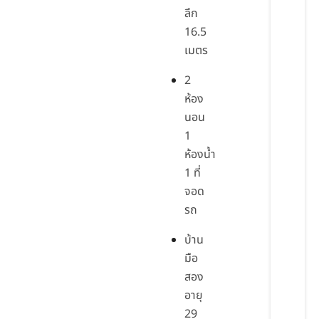
ลึก
16.5
เมตร
2
ห้อง
นอน
1
ห้องน้ำ
1 ที่
จอด
รถ
บ้าน
มือ
สอง
อายุ
29