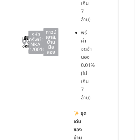
เกิน
7
ล้าน)
ทาวน์
ฟรี
รหัส
เฮาส์
,
เมือง
เมือง
ทรัพย์ :
ค่า
ชลบุรี
บ้าน
NKA-
ชลบุรี
ชลบุรี
มือ
จดจำ
71/0010
สอง
นอง
0.01%
(ไม่
เกิน
7
ล้าน)
จุด
เด่น
ของ
บ้าน