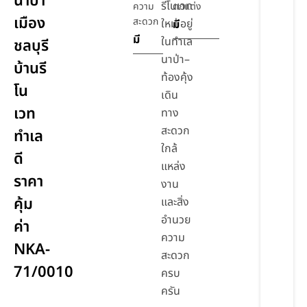
นาป่า
รีโนเวท
ความ
ตกแต่ง
เมือง
สะดวก
ใหม่ อยู่
มี
มี
ในทำเล
ชลบุรี
นาป่า–
บ้านรี
ท้องคุ้ง
โน
เดิน
เวท
ทาง
สะดวก
ทำเล
ใกล้
ดี
แหล่ง
ราคา
งาน
คุ้ม
และสิ่ง
อำนวย
ค่า
ความ
NKA-
สะดวก
71/0010
ครบ
ครัน