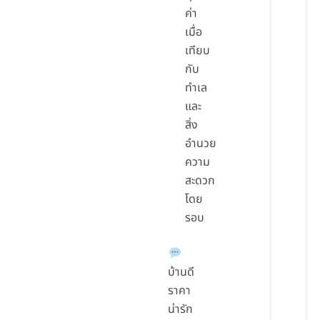
ค่า
เมื่อ
เทียบ
กับ
ทำเล
และ
สิ่ง
อำนวย
ความ
สะดวก
โดย
รอบ
บ้านดี
ราคา
น่ารัก