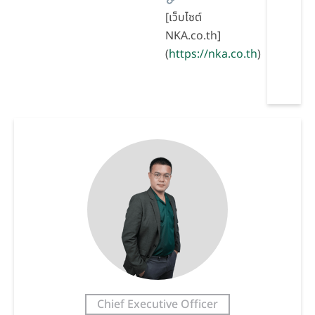
[เว็บไซต์
NKA.co.th]
(
https://nka.co.th
)
Chief Executive Officer