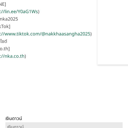
NE]
://lin.ee/Y0aG1Ws
)
@nka2025
kTok]
s://www.tiktok.com/@nakkhaasangha2025
)
บไซต์
o.th]
://nka.co.th
)
เงินดาวน์