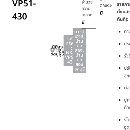
VP51-
อำนวย
รายการ
ตกแต่ง
ความ
ทั้งหลั
มี
430
สะดวก
ทันที):
มี
ทาส
ทาวน์
เฮาส์
,
รหัส
บ้าน
ทรัพย์
ประ
มือ
เมือง
เมือง
:
ชลบุรี
สอง
,
NKA-
ชลบุรี
ชลบุรี
บ้าน
รั้ว
VP51-
มือ
430
สอง
ปรั
ชลบุรี
สุข
ต่อ
ปูก
ทั่
รี
จุด