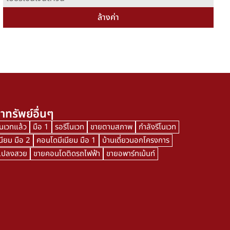
ล้างค่า
าทรัพย์อื่นๆ
โนเวทแล้ว
มือ 1
รอรีโนเวท
ขายตามสภาพ
กำลังรีโนเวท
นียม มือ 2
คอนโดมีเนียม มือ 1
บ้านเดี่ยวนอกโครงการ
นแปลงสวย
ขายคอนโดติดรถไฟฟ้า
ขายอพาร์ทเม้นท์