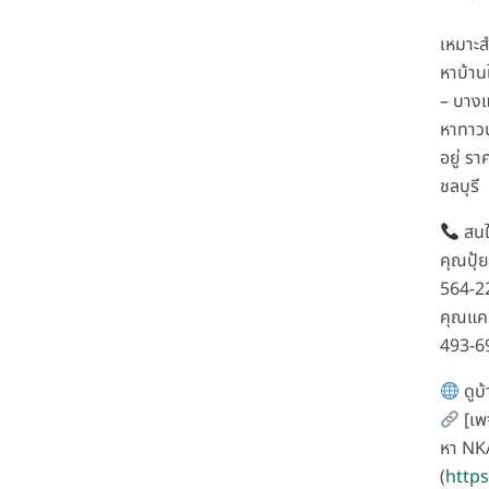
เหมาะสำ
หาบ้าน
– บาง
หาทาวน
อยู่ รา
ชลบุรี
สนใ
คุณปุ้
564-2
คุณแค
493-6
ดูบ้
[เพ
หา NK
(
http