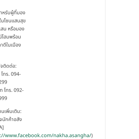
หรับผู้ที่มอง
ในโซนแสนสุข
แสน หรือมอง
์โฮมพร้อม
คาดีในเมือง
จติดต่อ:
ย โทร. 094-
299
ท โทร. 092-
999
านเพิ่มเติม:
จนักค้าอสัง
A]
s://www.facebook.com/nakha.asangha/
)