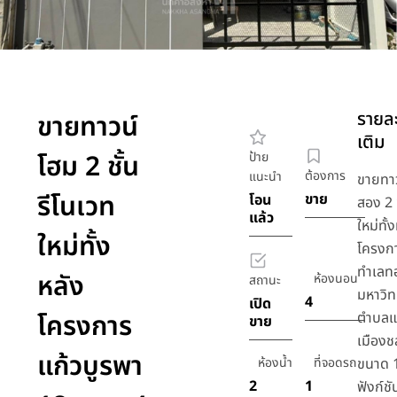
รายละ
ขายทาวน์
เติม
โฮม 2 ชั้น
ป้าย
ต้องการ
แนะนำ
ขายทาว
รีโนเวท
ขาย
โอน
สอง 2 ช
แล้ว
ใหม่ทั้
ใหม่ทั้ง
โครงกา
ทำเลท
หลัง
ห้องนอน
สถานะ
มหาวิท
4
เปิด
โครงการ
ตำบลแ
ขาย
เมืองชล
แก้วบูรพา
ห้องน้ำ
ที่จอดรถ
ขนาด 
2
1
ฟังก์ชั