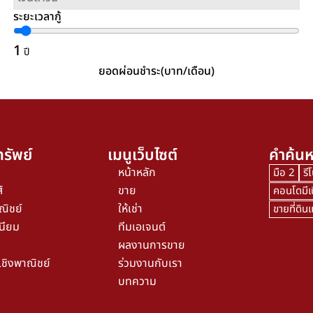
ระยะเวลากู้
1
ปี
ยอดผ่อนชำระ(บาท/เดือน)
รัพย์
เมนูเว็บไซต์
คำค้นห
หน้าหลัก
มือ 2
รี
์
ขาย
คอนโดมีเ
ณิชย์
ให้เช่า
ขายที่ดิ
นียม
ทีมเอเจนต์
ผลงานการขาย
เชิงพาณิชย์
ร่วมงานกับเรา
บทความ