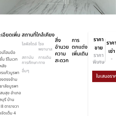
เอียดเพิ่ม
สถานที่ใกล้เคียง
ราคา
สิ่ง
การ
ราค
ไลฟ์สไตล์
โรง
อำนวย
ตกแต่ง
ขาย
พยาบาล
เช่า
น์โฮมมือ
ความ
เพิ่มเติม
ราคา
สถาบัน
การเดิน
-
ั้น รีโนเวท
สะดวก
พิเศษ
การศึกษา
ทาง
งหลัง
อื่นๆ
รแก้วบูรพา
องตรงข้าม
ยาลัยบูรพา
สนสุข อำเภอ
บุรี บ้าน
18 ตารางวา
นจัดเต็ม 4