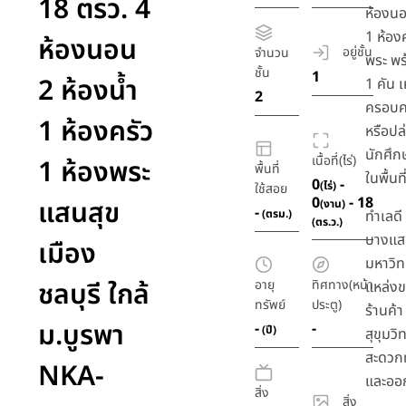
18 ตรว. 4
ห้องนอ
1 ห้อง
ห้องนอน
อยู่ชั้น
จำนวน
พระ พร
ชั้น
1
2 ห้องน้ำ
1 คัน 
2
ครอบค
1 ห้องครัว
หรือปล่
นักศึก
เนื้อที่(ไร่)
1 ห้องพระ
พื้นที่
ในพื้นที
0
-
(ไร่)
ใช้สอย
0
- 18
แสนสุข
(งาน)
-
(ตรม.)
ทำเลดี
(ตร.ว.)
บางแส
เมือง
มหาวิท
ชลบุรี ใกล้
อายุ
ทิศทาง(หน้า
แหล่ง
ทรัพย์
ประตู)
ร้านค้
ม.บูรพา
-
-
(ปี)
สุขุมวิ
สะดวกทั
NKA-
และออก
สิ่ง
สิ่ง