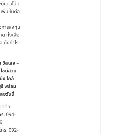
ะมีแนวโน้ม
เพิ่มขึ้นต่อ
้คือการลงทุน
ด ทั้งเพื่อ
ือเก็งกำไร
ต
ล วิลเลจ –
ดีไซน์สวย
ึง ใกล้
ุรี พร้อม
เลยวันนี้
ิดต่อ:
ทร. 094-
9
โทร. 092-