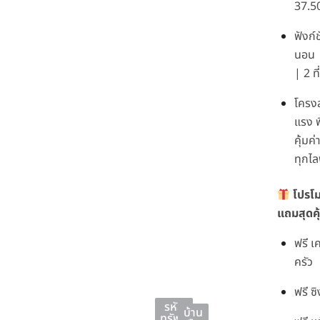
37.5
ฟังก์ช
นอน |
| 2 ท
โครงส
แรง พ
คุ้มค
ทุกไล
โปรโม
แถมสุดคุ
ฟรี เ
ครัว
ฟรี ซ
รหัส
บ้าน
ทรัพย์