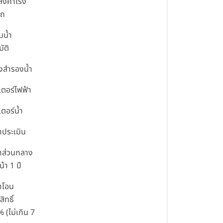
ลังคาโรง
รถ
๊มน้ำ
ัติ
ังสำรองน้ำ
ิเตอร์ไฟฟ้า
เตอร์น้ำ
่าประเมิน
่าส่วนกลาง
น้า 1 ปี
่าโอน
ิทธิ์
 (ไม่เกิน 7