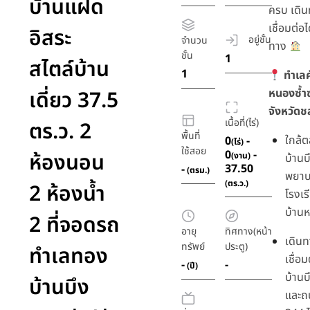
บ้านแฝด
ครบ เดิน
เชื่อมต่อ
อิสระ
อยู่ชั้น
จำนวน
ทาง
ชั้น
1
สไตล์บ้าน
1
ทำเล
เดี่ยว 37.5
หนองซ้ำซ
จังหวัดชล
เนื้อที่(ไร่)
ตร.ว. 2
พื้นที่
ใกล้
0
-
(ไร่)
ใช้สอย
0
-
ห้องนอน
(งาน)
บ้านบ
37.50
-
(ตรม.)
พยาบ
(ตร.ว.)
2 ห้องน้ำ
โรงเร
บ้าน
2 ที่จอดรถ
อายุ
ทิศทาง(หน้า
เดิน
ทรัพย์
ประตู)
ทำเลทอง
เชื่อ
-
-
(ปี)
บ้านบ
บ้านบึง
และถ