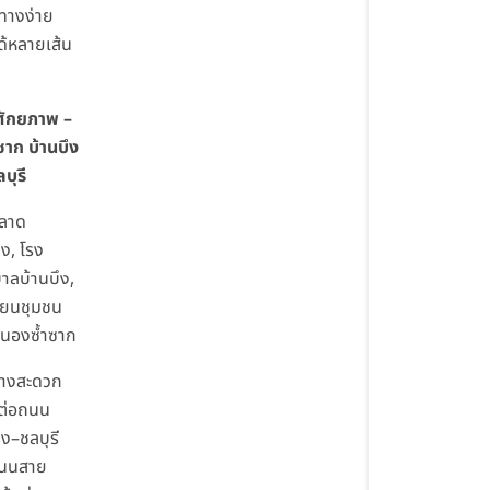
ทางง่าย
ได้หลายเส้น
ศักยภาพ –
าก บ้านบึง
บุรี
ตลาด
ึง, โรง
าลบ้านบึง,
ียนชุมชน
หนองซ้ำซาก
ทางสะดวก
มต่อถนน
ึง–ชลบุรี
นนสาย