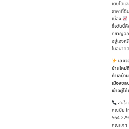
เติบโตแล
ราคาที่ดิน
เนื่อง
ซื้อวันนี
ที่ชาญฉลา
อยู่เองหร
ในอนาค
เลควิ
บ้านใหม่
ทำเลบ้านบ
เมืองชลบ
เข้าอยู่ได้
สนใจต
คุณปุ้ย โ
564-229
คุณแคท 