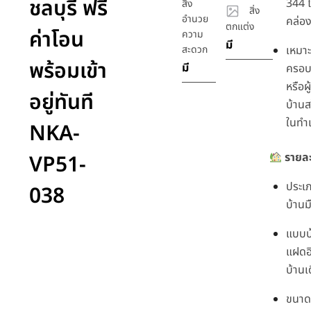
ชลบุรี ฟรี
344 ไ
สิ่ง
สิ่ง
อำนวย
คล่อง
ตกแต่ง
ค่าโอน
ความ
มี
สะดวก
เหมาะ
พร้อมเข้า
มี
ครอบค
หรือผู
อยู่ทันที
บ้านส
ในทำ
NKA-
VP51-
รายละ
ประเภ
038
บ้านม
แบบบ้
แฝดอิ
บ้านเด
ขนาดพื