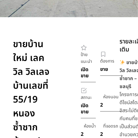
รายละเอ
ขายบ้าน
เติม
ใหม่ เลค
ป้าย
ต้องการ
แนะนำ
ขายบ้
วิล วิลเลจ
ขาย
เปิด
วิล วิลเ
ขาย
ซ้ำซาก – 
บ้านเลขที่
ชลบุรี
โครงการ
55/19
ห้องนอน
สถานะ
ดีไซน์สไต
2
เปิด
หนอง
อิสระไม่ต
ขาย
กับคนที
ซ้ำซาก
ห้องน้ำ
ที่จอดรถ
เป็นส่วนตั
2
2
อำนวยค