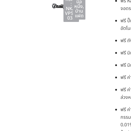
ฟรี ห
มือ
:
บ้านบึง
บ้านบึง
ชลบุรี
หนึ่ง
,
จอด
NKA-
บ้าน
VP51-
แฝด
038
ฟรี ปั
อัตโนม
ฟรี ถ
ฟรี ม
ฟรี มิ
ฟรี ค
ฟรี ค
ล่วงห
ฟรี ค
กรรมส
0.01%