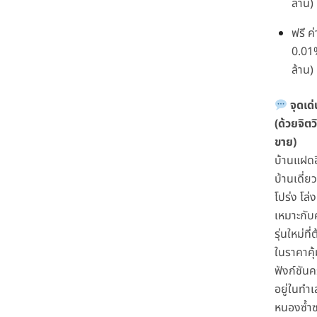
ล้าน)
ฟรี 
0.01%
ล้าน)
จุดเด
(ด้วยจิต
ขาย)
บ้านแฝดอ
บ้านเดี่
โปร่ง โล่ง
เหมาะกับ
รุ่นใหม่ที
ในราคาคุ้
ฟังก์ชัน
อยู่ในทำเ
หนองซ้ำซ