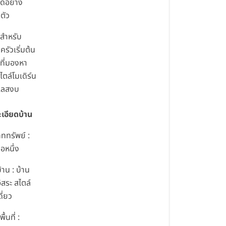
ด้อย่าง
ตัว
สำหรับ
รัวเริ่มต้น
้ที่มองหา
ไตล์โมเดิร์น
เลสงบ
เอียดบ้าน
ททรัพย์ :
ือหนึ่ง
าน : บ้าน
สระ สไตล์
ี่ยว
้นที่ :