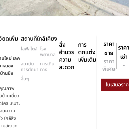
ียดเพิ่ม
สถานที่ใกล้เคียง
ราคา
สิ่ง
การ
ราค
ไลฟ์สไตล์
โรง
อำนวย
ตกแต่ง
ขาย
พยาบาล
เช่า
านใหม่ เลค
ความ
เพิ่มเติม
ราคา
สถาบัน
การเดิน
-
ลจ หนอง
สะดวก
พิเศษ
การศึกษา
ทาง
บ้านบึง
อื่นๆ
คุณภาพ
ล์บ้านเดี่ยว
ิดใคร เหมาะ
่ชอบความ
ว ใกล้สิ่ง
วามสะดวก