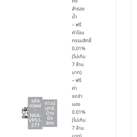
ถัง
สำรอง
น้ำ
– ฟรี
ค่าโอน
กรรมสิทธิ์
0.01%
(ไม่เกิน
7 ล้าน
บาท)
– ฟรี
ค่า
จดจำ
รหัส
ทาวน์
นอง
ทรัพย์
เฮาส์
,
เมือง
เมือง
:
0.01%
ชลบุรี
บ้าน
NKA-
ชลบุรี
ชลบุรี
มือ
(ไม่เกิน
VP51-
สอง
277
7 ล้าน
บาท)