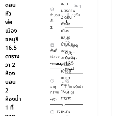
ซอย
ดอน
อื่นๆ
มิตรภาพ
หัว
อยู่ชั้น
จำนวน
2 ดอน
ฬ่อ
ชั้น
1
หัวฬ่อ
2
เมือง
เมือง
ชลบุรี
ชลบุรี
บ้านมือ
เนื้อที่(ไร่)
16.5
สอง
พื้นที่
0
-
(ไร่)
ตาราง
ใช้สอย
สภาพดี
0
-
(งาน)
16.5
-
วา 2
(ตรม.)
พร้อม
(ตร.ว.)
เข้าอยู่
ห้อง
ขนาด
นอน
พื้นที่
อายุ
ทิศทาง(หน้า
2
16.5
ทรัพย์
ประตู)
ห้องน้ำ
ตาราง
-
-
(ปี)
วา
1 ที่
เหมาะ
สิ่ง