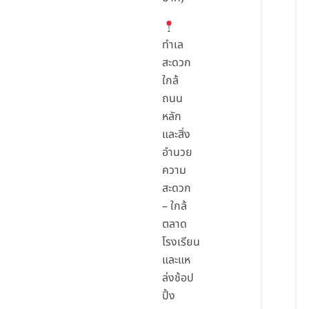
ทำเล
สะดวก
ใกล้
ถนน
หลัก
และสิ่ง
อำนวย
ความ
สะดวก
– ใกล้
ตลาด
โรงเรียน
และแห
ล่งช้อป
ปิ้ง