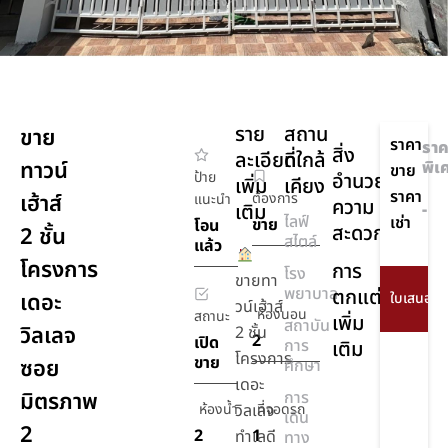
ราย
สถาน
ขาย
ราคา
ราค
สิ่ง
ละเอียด
ที่ใกล้
ทาวน์
พิเ
ขาย
ป้าย
อำนวย
เพิ่ม
เคียง
ราคา
เฮ้าส์
ต้องการ
แนะนำ
ความ
เติม
-
ไลฟ์
เช่า
ขาย
โอน
สะดวก
2 ชั้น
สไตล์
แล้ว
โครงการ
การ
โรง
ขายทา
พยาบาล
ตกแต่ง
เดอะ
วน์เฮ้าส์
ห้องนอน
สถานะ
เพิ่ม
สถาบัน
วิลเลจ
2 ชั้น
2
เปิด
การ
เติม
โครงการ
ขาย
ซอย
ศึกษา
เดอะ
มิตรภาพ
การ
ห้องน้ำ
วิลเลจ
ที่จอดรถ
เดิน
2
2
1
ทำเลดี
ทาง