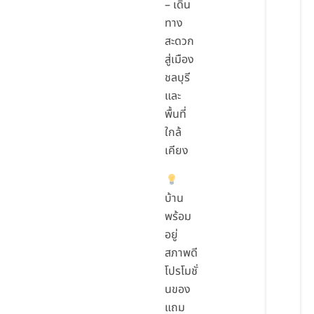
– เดิน
ทาง
สะดวก
สู่เมือง
ชลบุรี
และ
พื้นที่
ใกล้
เคียง
บ้าน
พร้อม
อยู่
สภาพดี
โปรโมชั่
นของ
แถม