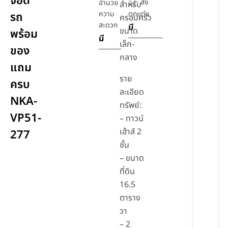
จอด
สิ่ง
อำนวย
สำหรับ
ความ
ตกแต่ง
รถ
ครอบครัว
สะดวก
มี
ขนาด
พร้อม
มี
เล็ก-
ของ
กลาง
แถม
ราย
ครบ
ละเอียด
NKA-
ทรัพย์:
VP51-
– ทาวน์
เฮ้าส์ 2
277
ชั้น
– ขนาด
ที่ดิน
16.5
ตาราง
วา
– 2