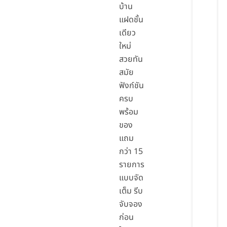
บ้าน
แฝดชั้น
เดียว
ใหม่
สวยทัน
สมัย
ฟังก์ชัน
ครบ
พร้อม
ของ
แถม
กว่า 15
รายการ
แบบจัด
เต็ม รีบ
จับจอง
ก่อน