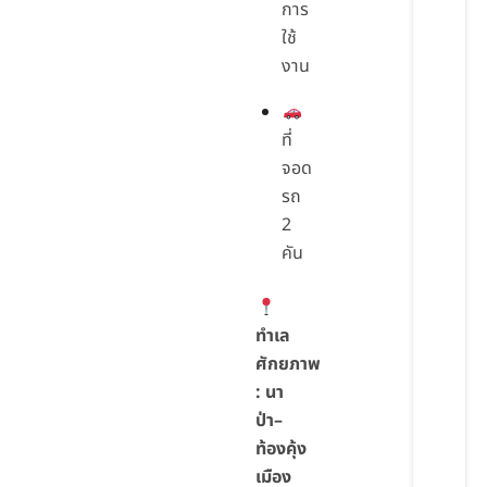
การ
ใช้
งาน
ที่
จอด
รถ
2
คัน
ทำเล
ศักยภาพ
: นา
ป่า–
ท้องคุ้ง
เมือง