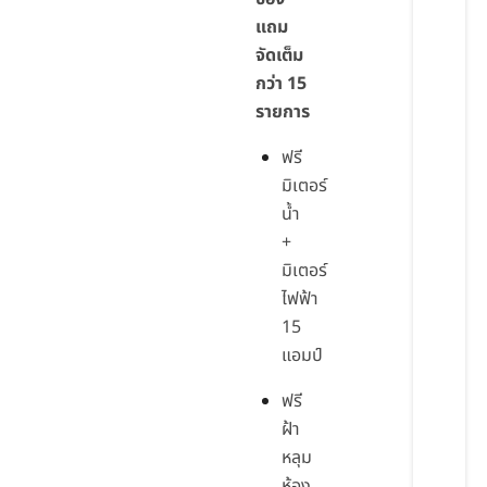
แถม
จัดเต็ม
กว่า 15
รายการ
ฟรี
มิเตอร์
น้ำ
+
มิเตอร์
ไฟฟ้า
15
แอมป์
ฟรี
ฝ้า
หลุม
ห้อง