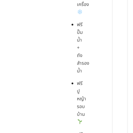
เครื่อง
ฟรี
ปั๊ม
น้ำ
+
ถัง
สำรอง
น้ำ
ฟรี
ปู
หญ้า
รอบ
บ้าน