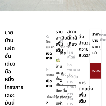
ราย
สถาน
ขาย
ราคา
ราค
สิ่ง
ละเอียด
ที่ใกล้
บ้าน
พิเ
ขาย
ป้าย
อำนวย
เพิ่ม
เคียง
ราคา
แฝด
ต้องการ
แนะนำ
ความ
เติม
-
ไลฟ์
เช่า
ขาย
เปิด
สะดวก
ชั้น
สไตล์
ขาย
เดียว
โรง
เครื่อง
บ้าน
พยาบาล
มือ
ปรับ
แฝด
ห้องนอน
สถานะ
อากาศ
สถาบัน
หนึ่ง
ชั้น
2
เปิด
การ
การ
เดียว
ขาย
โครงการ
ศึกษา
ตกแต่ง
มือหนึ่ง
เดอะ
การ
เพิ่ม
ห้องน้ำ
โครงการ
ที่จอดรถ
เดิน
เติม
มันนี่
2
2
เดอะ
ทาง