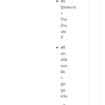
ฟรี
ตู้จดหมาย
+
ป้าย
บ้าน
เลข
ที่
ฟรี
เตา
แก๊ส
แบบ
ฝัง
+
ฮูด
ดูด
ควัน