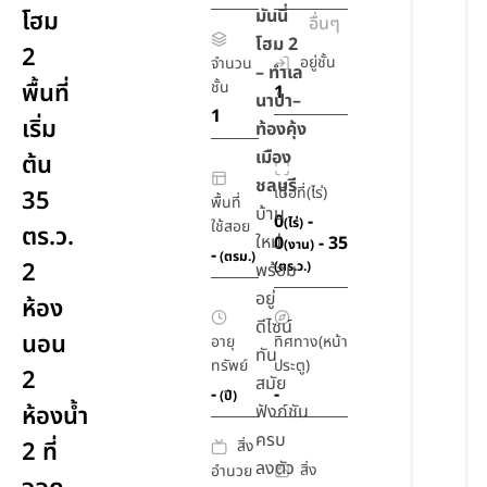
มันนี่
โฮม
อื่นๆ
โฮม 2
2
อยู่ชั้น
จำนวน
– ทำเล
พื้นที่
ชั้น
1
นาป่า–
1
เริ่ม
ท้องคุ้ง
เมือง
ต้น
ชลบุรี
เนื้อที่(ไร่)
35
พื้นที่
บ้าน
0
-
(ไร่)
ใช้สอย
ตร.ว.
ใหม่
0
- 35
(งาน)
-
(ตรม.)
2
(ตร.ว.)
พร้อม
อยู่
ห้อง
ดีไซน์
นอน
อายุ
ทิศทาง(หน้า
ทัน
ทรัพย์
ประตู)
2
สมัย
-
-
(ปี)
ห้องน้ำ
ฟังก์ชัน
ครบ
สิ่ง
2 ที่
ลงตัว
สิ่ง
อำนวย