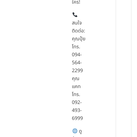
ใคร!
สนใจ
ติดต่อ:
คุณปุ้ย
โทร.
094-
564-
2299
คุณ
แคท
โทร.
092-
493-
6999
ดู