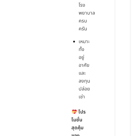
โรง
พยาบาล
ครบ
ครัน
เหมาะ
ทั้ง
อยู่
อาศัย
และ
ลงทุน
ปล่อย
เช่า
โปร
โมชั่น
สุดคุ้ม
ของ