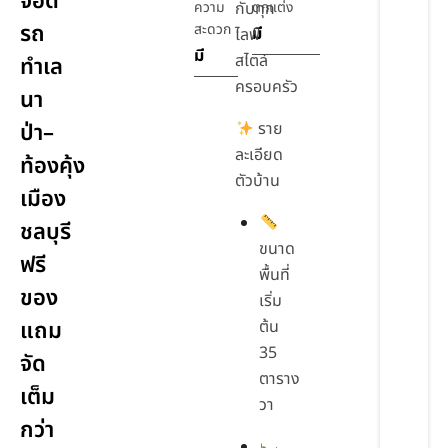
จอด
ความ
กับทุก
ตกแต่ง
รถ
สะดวก
มี
ไลฟ์
มี
สไตล์
ทำเล
ครอบครัว
นา
ป่า–
ราย
ละเอียด
ท้องคุ้ง
ตัวบ้าน
เมือง
ชลบุรี
ขนาด
ฟรี
พื้นที่
ของ
เริ่ม
แถม
ต้น
35
จัด
ตาราง
เต็ม
วา
กว่า