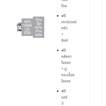
โถง
ฟรี
บ้าน
รหัส
เคาน์เตอร์
มือ
เมือง
เมือง
ทรัพย์
ชลบุรี
หนึ่ง
,
ครัว
: JS-
ชลบุรี
ชลบุรี
บ้าน
039
+
แฝด
ซิงค์
ฟรี
หลังคา
โรงรถ
+ ปู
กระเบื้อง
โรงรถ
ฟรี
แอร์
3