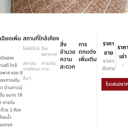
อียดเพิ่ม
สถานที่ใกล้เคียง
ราคา
สิ่ง
การ
ราค
ไลฟ์สไตล์
โรง
อำนวย
ตกแต่ง
ขาย
พยาบาล
เช่า
นมือสอง
ความ
เพิ่มเติม
ราคา
สถาบัน
การเดิน
-
ำเลดี ใกล้
สะดวก
พิเศษ
การศึกษา
ทาง
ยพาส ซอย 8
อื่นๆ
โครงการอโน
ิว บ้านทาวน์
 ชั้น ขนาด 18
า ภายใน
ด้วย 2 ห้อง
้องน้ำ
ี่จอดรถ