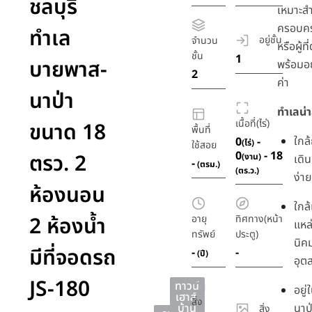
ชลบุรี
เหมาะสำ
ครอบคร
ทำเล
อยู่ชั้น
จำนวน
หรือผู้ท
ชั้น
1
บายพาส-
พร้อมอย
2
ค่า
นาป่า
ทำเลน่
เนื้อที่(ไร่)
ขนาด 18
พื้นที่
ใกล
0
-
(ไร่)
ใช้สอย
0
- 18
ตรว. 2
(งาน)
เดิน
-
(ตรม.)
(ตร.ว.)
ง่าย
ห้องนอน
ใกล
2 ห้องน้ำ
อายุ
ทิศทาง(หน้า
แหล
ทรัพย์
ประตู)
นิค
มีที่จอดรถ
-
-
(ปี)
อุต
JS-180
ทาวน์
อยู
เฮาส์
,
สิ่ง
บ้าน
นาป
สิ่ง