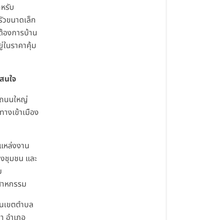
หรับ
ัวขนาดเล็ก
ี่ต้องการบ้าน
ู่ในราคาคุ้ม
าสนใจ
้ถนนใหญ่
ทางเข้าเมือง
้แหล่งงาน
่งชุมชน และ
ม
สาหกรรม
่ในเขตตำบล
่า อำเภอ