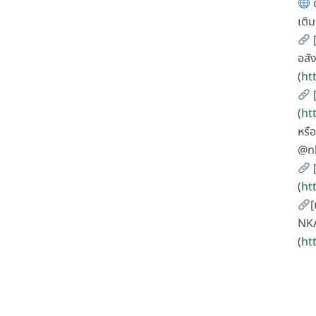
ด
เติม
[
อสั
(
ht
[
(
ht
หรือ
@n
[
(
ht
[
NKA
(
ht