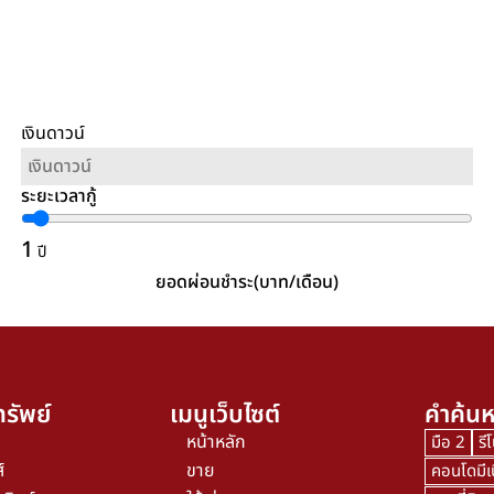
เงินดาวน์
ระยะเวลากู้
1
ปี
ยอดผ่อนชำระ(บาท/เดือน)
รัพย์
เมนูเว็บไซต์
คำค้นห
หน้าหลัก
มือ 2
รี
์
ขาย
คอนโดมีเ