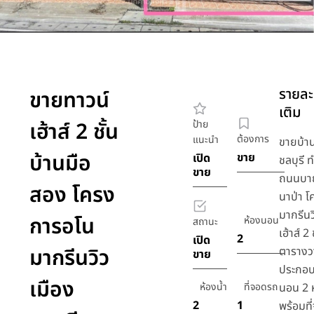
รายละเ
ขายทาวน์
เติม
เฮ้าส์ 2 ชั้น
ป้าย
ต้องการ
แนะนำ
ขายบ้า
บ้านมือ
ขาย
เปิด
ชลบุรี ท
ขาย
ถนนบา
สอง โครง
นาป่า 
มากรีนว
การอโน
ห้องนอน
สถานะ
เฮ้าส์ 2
2
เปิด
มากรีนวิว
ตารางว
ขาย
ประกอบ
เมือง
ห้องน้ำ
ที่จอดรถ
นอน 2 ห
2
1
พร้อมท