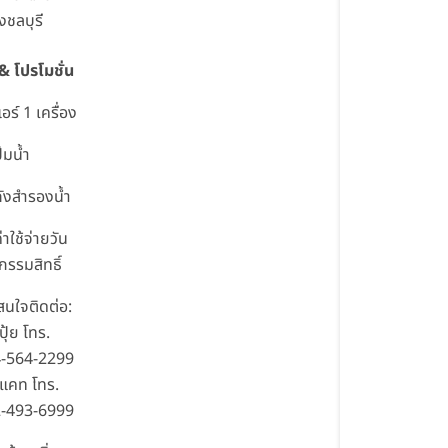
งชลบุรี
 & โปรโมชั่น
อร์ 1 เครื่อง
ั๊มน้ำ
ถังสำรองน้ำ
่าใช้จ่ายวัน
กรรมสิทธิ์
นใจติดต่อ:
ุ้ย โทร.
-564-2299
แคท โทร.
-493-6999