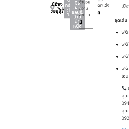
รหัส
อำนวย
มือ
เมือง
เมือง
ทรัพย์
ตกแต่ง
เมือ
ชลบุรี
สอง
ความ
: JS-
ชลบุรี
ชลบุรี
ชลบุรี
,
มี
180
สะดวก
บ้าน
จุดเด่น
มือ
มี
หนึ่ง
ฟรีแ
ฟรีป
ฟรี
ฟรีค
โอน
ส
คุณป
094
คุณ
092