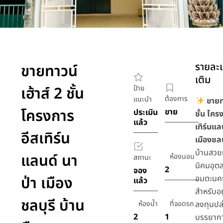
รายละเ
ขายทาวน์
เติม
เฮ้าส์ 2 ชั้น
ป้าย
ต้องการ
แนะนำ
ขายทา
โครงการ
ขาย
ประเมิน
ชั้น โคร
แล้ว
เทิร์นแล
อีสเทิร์น
เมืองชลบ
บ้านสวยท
แลนด์ นา
ห้องนอน
สถานะ
นิคมอุต
2
จอง
ป่า เมือง
อมตะนคร
แล้ว
สำหรับอย
ชลบุรี บ้าน
ห้องน้ำ
ที่จอดรถ
ลงทุนปล่
2
1
บรรยาก