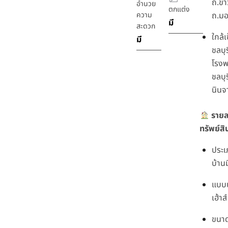
ถ.ข้
อำนวย
ตกแต่ง
ความ
ถ.มอ
มี
สะดวก
ใกล้เ
มี
ชลบุร
โรง
ชลบุ
นินจ
รายล
ทรัพย์สิ
ประเ
บ้าน
แบบบ
เฮ้าส์
ขนาดพ