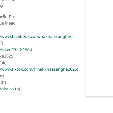
99
เพิ่มเติม:
ักค้าอสัง
]
://www.facebook.com/nakha.asangha/
)
E]
//lin.ee/Y0aG1Ws
)
nka2025
Tok]
://www.tiktok.com/@nakkhaasangha2025
)
ซต์
th]
//nka.co.th
)