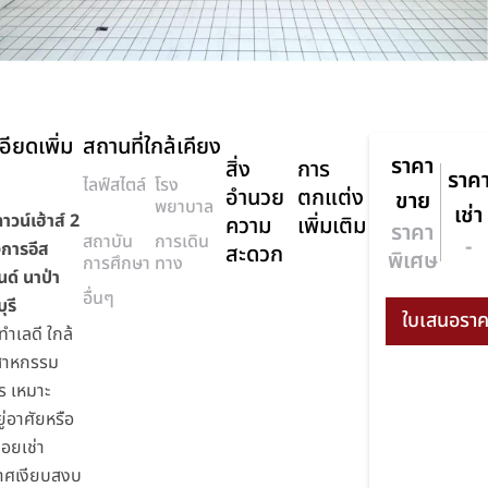
อียดเพิ่ม
สถานที่ใกล้เคียง
ราคา
สิ่ง
การ
ราค
ไลฟ์สไตล์
โรง
อำนวย
ตกแต่ง
ขาย
พยาบาล
เช่า
วน์เฮ้าส์ 2
ความ
เพิ่มเติม
ราคา
สถาบัน
การเดิน
-
งการอีส
สะดวก
พิเศษ
การศึกษา
ทาง
นด์ นาป่า
อื่นๆ
ุรี
ำเลดี ใกล้
สาหกรรม
 เหมาะ
ู่อาศัยหรือ
อยเช่า
าศเงียบสงบ