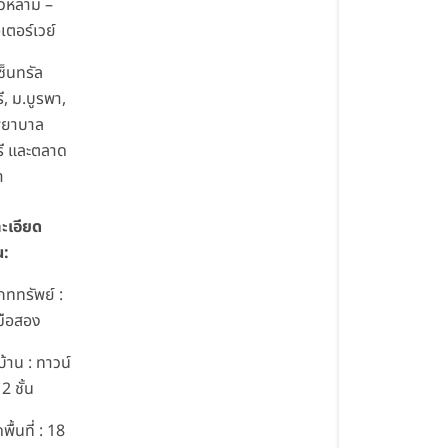
าวหลาม –
เตอร์เวย์
ซ็นทรัล
ี, ม.บูรพา,
พยาบาล
รี และตลาด
า
ะเอียด
น:
ภททรัพย์ :
มือสอง
้าน : ทาวน์
 2 ชั้น
ื้นที่ : 18