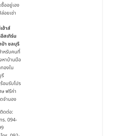
ซื้ออยู่เอง
ปล่อยเช่า
เฮ้าส์
ีสเทิร์น
ป่า ชลบุรี
ำหรับคนที่
งหาบ้านมือ
ลทองใน
ุรี
้พร้อมรับโปร
ศษ ฟรีค่า
จดจำนอง
ิดต่อ:
โทร. 094-
99
โทร. 092-