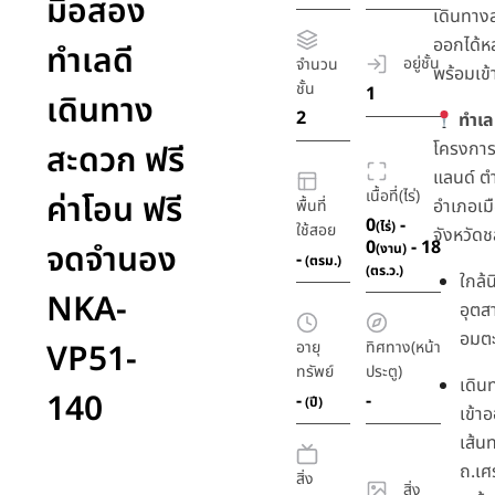
มือสอง
เดินทาง
ออกได้ห
ทำเลดี
อยู่ชั้น
จำนวน
พร้อมเข้า
ชั้น
1
เดินทาง
2
ทำเลที
สะดวก ฟรี
โครงการอ
แลนด์ ต
เนื้อที่(ไร่)
ค่าโอน ฟรี
อำเภอเมื
พื้นที่
0
-
(ไร่)
ใช้สอย
จังหวัดช
0
- 18
จดจำนอง
(งาน)
-
(ตรม.)
(ตร.ว.)
ใกล้
NKA-
อุต
อมต
VP51-
อายุ
ทิศทาง(หน้า
ทรัพย์
ประตู)
เดิน
140
-
-
(ปี)
เข้า
เส้น
ถ.เศ
สิ่ง
สิ่ง