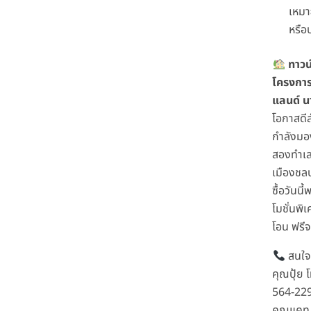
เหมาะ
หรือ
ทาวน์
โครงการอ
แลนด์ นา
โอกาสดีส
กำลังมอ
สองทำเ
เมืองชลบ
ซื้อวันนี
โมชั่นพิเ
โอน ฟรี
สนใจต
คุณปุ้ย 
564-22
คุณแคท 