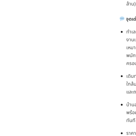
ล้าน)
จุดเ
ทำเล
งาน
เหมา
พนัก
ครอบ
เดิน
ใกล้
และ
บ้าน
พร้อม
ทันที
ราคา