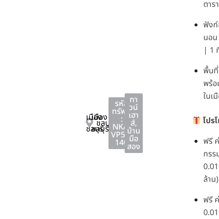
ตาร
ฟังก์
นอน 
| 1 
พื้น
พร้อ
ในเม
ทา
รหัส
วน์
ทรัพย์
เฮา
เมือง
เมือง
:
โปรโ
ชลบุรี
ส์
,
NKA-
ชลบุรี
ชลบุรี
บ้าน
VP51-
มือ
ฟรี 
140
สอง
กรรม
0.01
ล้าน)
ฟรี 
0.01