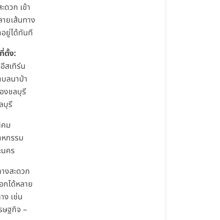
สะดวก เข้า
ลายเส้นทาง
อยู่ได้ทันที
่ตั้ง:
ีสเทิร์น
ำบลนาป่า
องชลบุรี
ลบุรี
นิคม
สาหกรรม
ะนคร
ทางสะดวก
ออกได้หลาย
ทาง เช่น
รษฐกิจ –