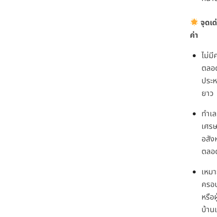
จุดเด่
ค่า
ไม่ม
ตลอ
ประห
ยาว
ทำเล
เศรษ
อสัง
ตลอ
เหมา
ครอบ
หรือผ
บ้าน