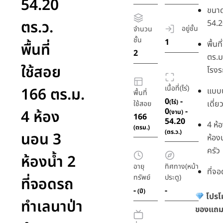
54.20
ขนาด
ตร.ว.
54.2
อยู่ชั้น
จำนวน
ชั้น
1
พื้นท
พื้นที่
2
ตร.ม
ใช้สอย
โรงร
เนื้อที่(ไร่)
166 ตร.ม.
แบบบ
พื้นที่
0
-
(ไร่)
เดี่ย
ใช้สอย
0
-
4 ห้อง
(งาน)
166
54.20
4 ห้
(ตรม.)
(ตร.ว.)
นอน 3
ห้องน
ครัว
ห้องน้ำ 2
อายุ
ทิศทาง(หน้า
ที่จ
ทรัพย์
ประตู)
ที่จอดรถ
-
-
(ปี)
โปรโ
ทำเลนาป่า
ของแถม