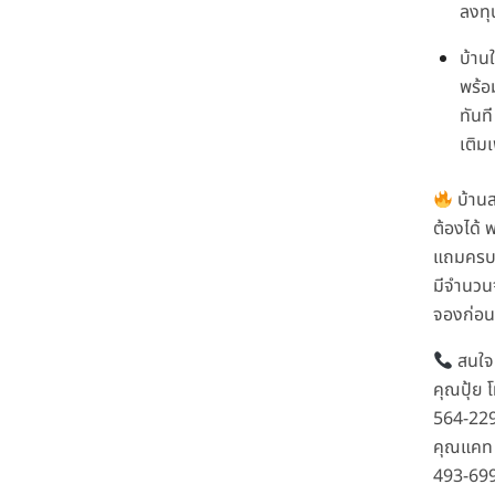
ลงทุ
บ้านใ
พร้อม
ทันที
เติมเ
บ้าน
ต้องได้
แถมครบเ
มีจำนวน
จองก่อ
สนใจต
คุณปุ้ย 
564-22
คุณแคท 
493-69