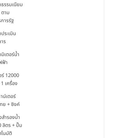
่าธรรมเนียม
 ตาม
การรัฐ
่าประเมิน
คาร
ามิเตอร์น้ำ
ฟฟ้า
อร์ 12000
1 เครื่อง
คาน์เตอร์
ไทย + ซิงค์
ังสำรองน้ำ
 ลิตร + ปั๊ม
ตโนมัติ