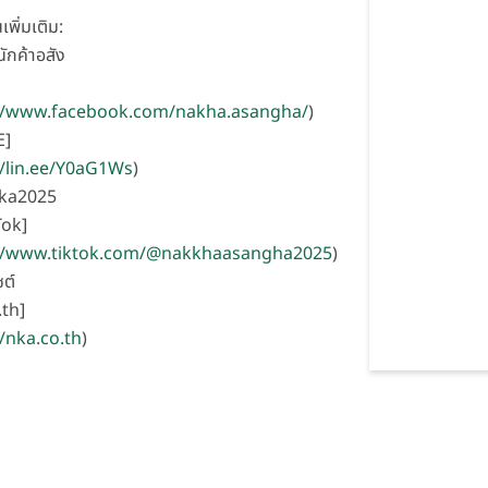
เพิ่มเติม:
ักค้าอสัง
]
://www.facebook.com/nakha.asangha/
)
E]
//lin.ee/Y0aG1Ws
)
nka2025
Tok]
://www.tiktok.com/@nakkhaasangha2025
)
ซต์
th]
//nka.co.th
)