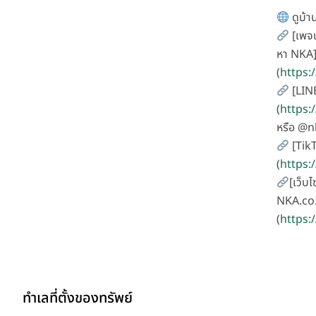
ดูบ้าน
[เพจน
หา NKA
(
https
[LIN
(
https:
หรือ @
[Tik
(
https
[เว็บไ
NKA.co.
(
https:
ทำเลที่ตั้งของทรัพย์