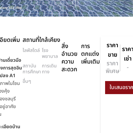
อียดเพิ่ม
สถานที่ใกล้เคียง
ราคา
สิ่ง
การ
ราค
ไลฟ์สไตล์
โรง
อำนวย
ตกแต่ง
ขาย
พยาบาล
เช่า
านเดี่ยวมือ
ความ
เพิ่มเติม
ราคา
สถาบัน
การเดิน
-
รงการสุดอิน
สะดวก
พิเศษ
การศึกษา
ทาง
 แปลง A1
อื่นๆ
ณภาพในโซน
องคุ้ง
องชลบุรี
อยู่อาศัย
น
ะเอียดบ้าน