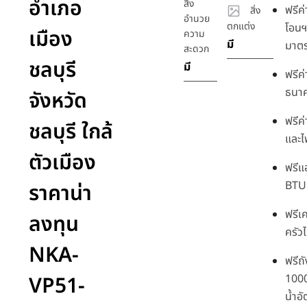
อำเภอ
สิ่ง
ฟรีค
สิ่ง
อำนวย
ตกแต่ง
โอนฯ
เมือง
ความ
มี
มาตร
สะดวก
ชลบุรี
มี
ฟรีค
ธนา
จังหวัด
ฟรีค่
ชลบุรี ใกล้
และไ
ตัวเมือง
ฟรีแ
BTU 
ราคาน่า
ฟรีเ
ลงทุน
ครัว
NKA-
ฟรีถ
VP51-
1000
น้ำอั