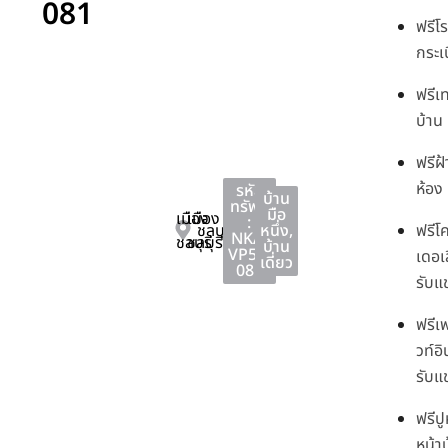
081
ฟรีโ
กระเบ
ฟรีเ
บ้าน
ฟรีฝ
ห้อง
รหัส
บ้าน
ทรัพย์
มือ
เมือง
เมือง
:
ชลบุรี
หนึ่ง
,
ฟรีโ
NKA-
ชลบุรี
ชลบุรี
บ้าน
VP51-
เดอเ
เดี่ยว
081
รับแ
ฟรีเฟ
วท์อ
รับแข
ฟรีป
หน้า