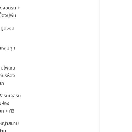
รงจอดรถ +
ื้องปูพื้น
ทปูนรอบ
้าหลุมทุก
คมไฟเชน
ลียร์ห้อง
ขก
อร์นิเจอร์บิ
ินห้อง
ก + ทีวี
ูหญ้าสนาม
บ้าน