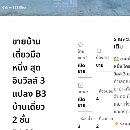
รายละเ
ขายบ้าน
เติม
เดี่ยวมือ
ป้าย
ต้องการ
แนะนำ
ขายบ้
หนึ่ง สุด
ขาย
เปิด
หนึ่ง โค
ขาย
วิลล์ 3
อินวิลล์ 3
ทำเลคุ
นาป่า–ท้
แปลง B3
ห้องนอน
สถานะ
อำเภอเมื
4
เปิด
บ้านเดี่ยว
เหมาะทั้ง
ขาย
และลงทุ
2 ชั้น
ห้องน้ำ
ที่จอดรถ
รายล
3
2