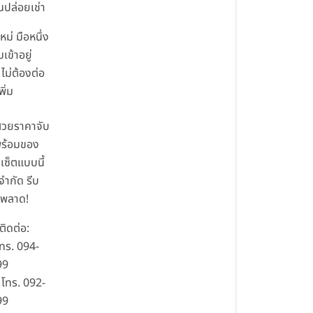
นปล่อยเช่า
หม่ มือหนึ่ง
เข้าอยู่
 ไม่ต้องต่อ
พิ่ม
สวยราคาจับ
 พร้อมของ
ซ็ตแบบนี้
จำกัด รีบ
นพลาด!
ิดต่อ:
โทร. 094-
99
โทร. 092-
99