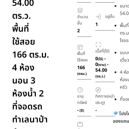
54.00
ขนาด
ตร.ว.
54.0
อยู่ชั้น
จำนวน
ชั้น
1
พื้นท
พื้นที่
2
ตร.ม
ใช้สอย
โรงร
เนื้อที่(ไร่)
166 ตร.ม.
แบบบ
พื้นที่
0
-
(ไร่)
เดี่ย
ใช้สอย
0
-
4 ห้อง
(งาน)
166
54.00
4 ห้
(ตรม.)
(ตร.ว.)
นอน 3
ห้องน
ครัว
ห้องน้ำ 2
อายุ
ทิศทาง(หน้า
ที่จ
ทรัพย์
ประตู)
ที่จอดรถ
-
-
(ปี)
โปรโ
ทำเลนาป่า
ของแถม