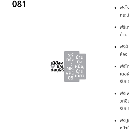
081
ฟรีโ
กระเบ
ฟรีเ
บ้าน
ฟรีฝ
ห้อง
รหัส
บ้าน
ทรัพย์
มือ
เมือง
เมือง
:
ชลบุรี
หนึ่ง
,
ฟรีโ
NKA-
ชลบุรี
ชลบุรี
บ้าน
VP51-
เดอเ
เดี่ยว
081
รับแ
ฟรีเฟ
วท์อ
รับแข
ฟรีป
หน้า