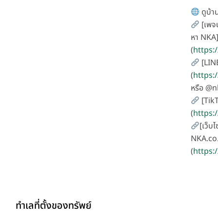
ดูบ้าน
[เพจน
หา NKA
(
https
[LIN
(
https:
หรือ @
[Tik
(
https
[เว็บไ
NKA.co.
(
https:
ทำเลที่ตั้งของทรัพย์