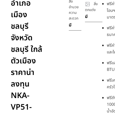
อำเภอ
สิ่ง
ฟรีค
สิ่ง
อำนวย
ตกแต่ง
โอนฯ
เมือง
ความ
มี
มาตร
สะดวก
ชลบุรี
มี
ฟรีค
ธนา
จังหวัด
ฟรีค่
ชลบุรี ใกล้
และไ
ตัวเมือง
ฟรีแ
BTU 
ราคาน่า
ฟรีเ
ลงทุน
ครัว
NKA-
ฟรีถ
VP51-
1000
น้ำอั