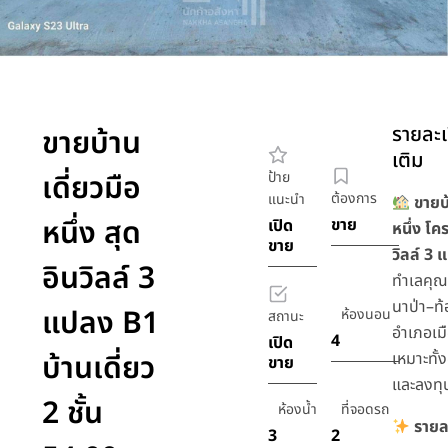
รายละเ
ขายบ้าน
เติม
เดี่ยวมือ
ป้าย
ต้องการ
แนะนำ
ขายบ้
หนึ่ง สุด
ขาย
เปิด
หนึ่ง โค
ขาย
วิลล์ 3
อินวิลล์ 3
ทำเลคุ
นาป่า–ท้
แปลง B1
ห้องนอน
สถานะ
อำเภอเมื
4
เปิด
บ้านเดี่ยว
เหมาะทั้ง
ขาย
และลงทุ
2 ชั้น
ห้องน้ำ
ที่จอดรถ
รายล
3
2