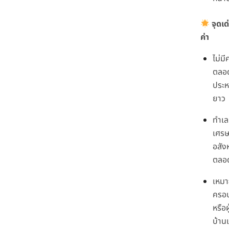
จุดเด่
ค่า
ไม่ม
ตลอ
ประห
ยาว
ทำเล
เศรษ
อสัง
ตลอ
เหมา
ครอบ
หรือผ
บ้าน