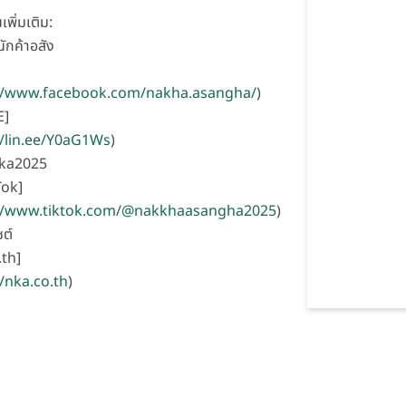
เพิ่มเติม:
ักค้าอสัง
]
://www.facebook.com/nakha.asangha/
)
E]
//lin.ee/Y0aG1Ws
)
nka2025
Tok]
://www.tiktok.com/@nakkhaasangha2025
)
ซต์
th]
//nka.co.th
)