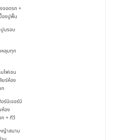
รงจอดรถ +
ื้องปูพื้น
ทปูนรอบ
้าหลุมทุก
คมไฟเชน
ลียร์ห้อง
ขก
อร์นิเจอร์บิ
ินห้อง
ก + ทีวี
ูหญ้าสนาม
บ้าน