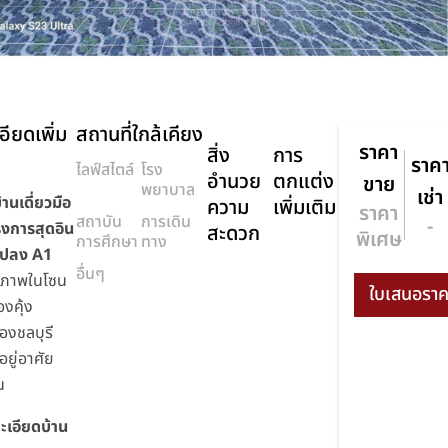
อียดเพิ่ม
สถานที่ใกล้เคียง
ราคา
สิ่ง
การ
ราค
ไลฟ์สไตล์
โรง
อำนวย
ตกแต่ง
ขาย
พยาบาล
เช่า
านเดี่ยวมือ
ความ
เพิ่มเติม
ราคา
สถาบัน
การเดิน
-
รงการสุดอิน
สะดวก
พิเศษ
การศึกษา
ทาง
 แปลง A1
อื่นๆ
ณภาพในโซน
องคุ้ง
องชลบุรี
อยู่อาศัย
น
ะเอียดบ้าน