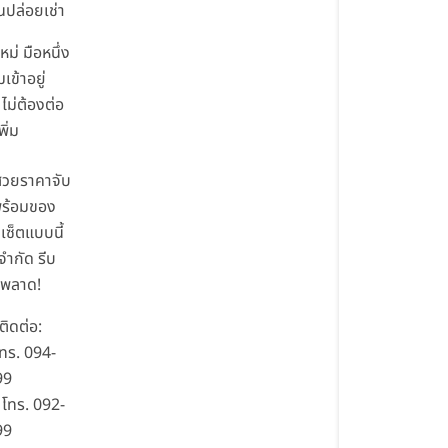
นปล่อยเช่า
หม่ มือหนึ่ง
เข้าอยู่
 ไม่ต้องต่อ
พิ่ม
สวยราคาจับ
 พร้อมของ
ซ็ตแบบนี้
จำกัด รีบ
นพลาด!
ิดต่อ:
โทร. 094-
99
โทร. 092-
99