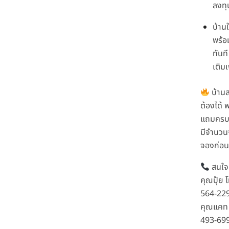
ลงทุ
บ้านใ
พร้อม
ทันที
เติมเ
บ้าน
ต้องได้
แถมครบเ
มีจำนวน
จองก่อ
สนใจต
คุณปุ้ย 
564-22
คุณแคท 
493-69