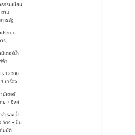
่าธรรมเนียม
 ตาม
การรัฐ
่าประเมิน
คาร
ามิเตอร์น้ำ
ฟฟ้า
อร์ 12000
1 เครื่อง
คาน์เตอร์
ไทย + ซิงค์
ังสำรองน้ำ
 ลิตร + ปั๊ม
ตโนมัติ