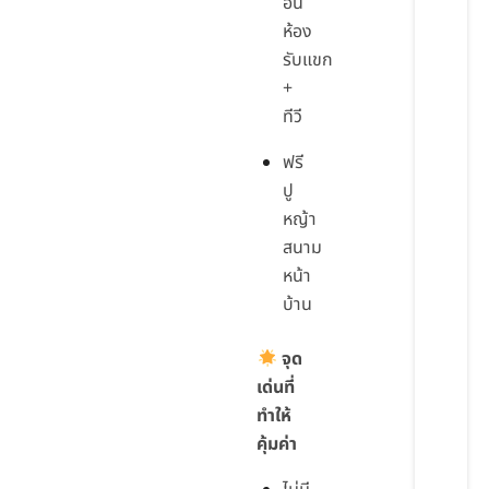
อิน
ห้อง
รับแขก
+
ทีวี
ฟรี
ปู
หญ้า
สนาม
หน้า
บ้าน
จุด
เด่นที่
ทำให้
คุ้มค่า