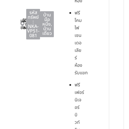
ห้อง
รหัส
ฟรี
บ้าน
ทรัพย์
มือ
โคม
เมือง
เมือง
:
ชลบุรี
หนึ่ง
,
NKA-
ชลบุรี
ชลบุรี
ไฟ
บ้าน
VP51-
เดี่ยว
เชน
081
เดอ
เลีย
ร์
ห้อง
รับแขก
ฟรี
เฟอร์
นิเจ
อร์
บิ
วท์