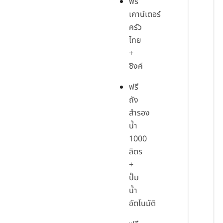
ฟรี
เคาน์เตอร์
ครัว
ไทย
+
ซิงค์
ฟรี
ถัง
สำรอง
น้ำ
1000
ลิตร
+
ปั๊ม
น้ำ
อัตโนมัติ