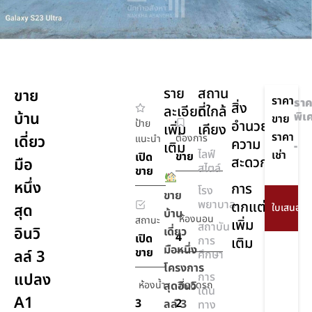
ราย
สถาน
ขาย
ราคา
ราค
สิ่ง
ละเอียด
ที่ใกล้
บ้าน
พิเ
ขาย
ป้าย
อำนวย
เพิ่ม
เคียง
ราคา
เดี่ยว
ต้องการ
แนะนำ
ความ
เติม
-
ไลฟ์
เช่า
ขาย
เปิด
สะดวก
มือ
สไตล์
ขาย
หนึ่ง
การ
โรง
ขาย
พยาบาล
ตกแต่ง
สุด
บ้าน
ห้องนอน
สถานะ
เพิ่ม
สถาบัน
อินวิ
เดี่ยว
4
เปิด
การ
เติม
มือหนึ่ง
ขาย
ลล์ 3
ศึกษา
โครงการ
แปลง
การ
ห้องน้ำ
สุดอินวิ
ที่จอดรถ
เดิน
A1
3
2
ลล์ 3
ทาง