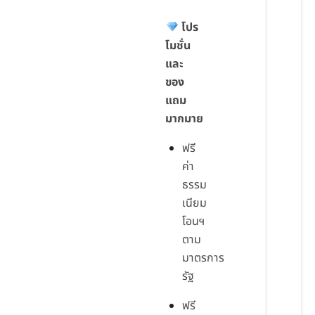
โปร
โมชั่น
และ
ของ
แถม
มากมาย
ฟรี
ค่า
ธรรม
เนียม
โอนฯ
ตาม
มาตรการ
รัฐ
ฟรี