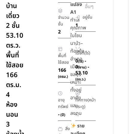
แปลง
บ้าน
อื่นๆ
A1
เดี่ยว
อยู่ชั้น
จำนวน
ทำเล
2 ชั้น
ชั้น
1
คุณภาพ
2
53.10
ในโซน
นาป่า–
ตร.ว.
ท้องคุ้ง
เนื้อที่(ไร่)
พื้นที่
พื้นที่
อำเภอ
0
-
(ไร่)
ใช้สอย
ใช้สอย
เมือง
0
-
(งาน)
166
53.10
166
ชลบุรี
(ตรม.)
(ตร.ว.)
เหมาะ
ตร.ม.
ทั้งอยู่
4
อาศัย
อายุ
ทิศทาง(หน้า
ห้อง
และ
ทรัพย์
ประตู)
นอน
ลงทุน
-
-
(ปี)
3
ราย
สิ่ง
ละเอียด