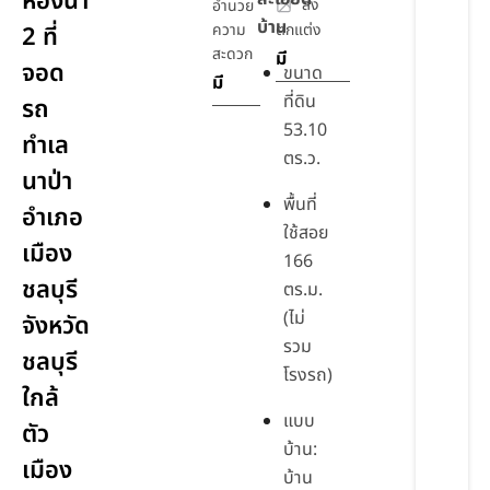
ห้องน้ำ
สิ่ง
อำนวย
บ้าน
ความ
ตกแต่ง
2 ที่
สะดวก
มี
จอด
ขนาด
มี
ที่ดิน
รถ
53.10
ทำเล
ตร.ว.
นาป่า
พื้นที่
อำเภอ
ใช้สอย
เมือง
166
ชลบุรี
ตร.ม.
(ไม่
จังหวัด
รวม
ชลบุรี
โรงรถ)
ใกล้
แบบ
ตัว
บ้าน:
เมือง
บ้าน