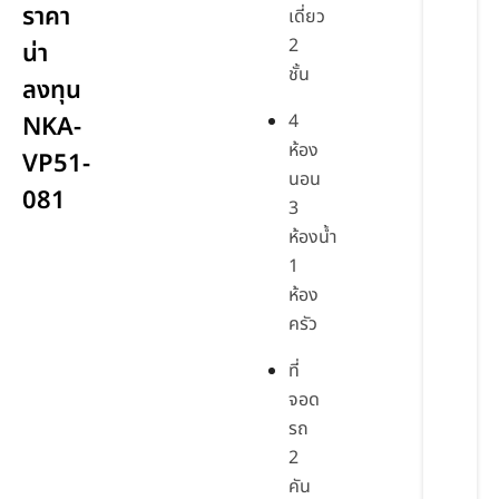
ราคา
เดี่ยว
2
น่า
ชั้น
ลงทุน
4
NKA-
ห้อง
VP51-
นอน
081
3
ห้องน้ำ
1
ห้อง
ครัว
ที่
จอด
รถ
2
คัน