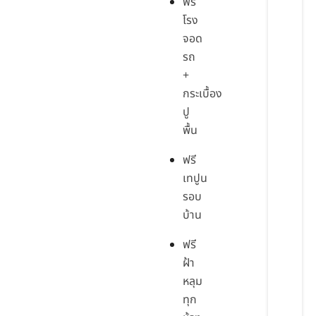
ฟรี
โรง
จอด
รถ
+
กระเบื้อง
ปู
พื้น
ฟรี
เทปูน
รอบ
บ้าน
ฟรี
ฝ้า
หลุม
ทุก