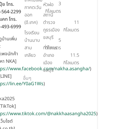
เทคโนโลยี
3
ุ้ย โทร.
หัวฬ่อ
ภาคตะวัน
กิโลเมตร
-564-2299
ออก
สถานี
แคท โทร.
(อี.เทค)
ตำรวจ
11
-493-6999
ภูธรเมือง
กิโลเมตร
โรงเรียน
ชลบุรี
ูบ้านเพิ่ม
บ้านมาบ
5
:
สาม
ที่ว่าการ
กิโลเมตร
เพจนักค้า
เกลียว
อำเภอ
11.5
งหา NKA]
เมือง
กิโลเมตร
tps://www.facebook.com/nakha.asangha/
)
ชลบุรี
LINE]
อื่นๆ
tps://lin.ee/Y0aG1Ws
)
ka2025
TikTok]
tps://www.tiktok.com/@nakkhaasangha2025
)
เว็บไซต์
.co.th]