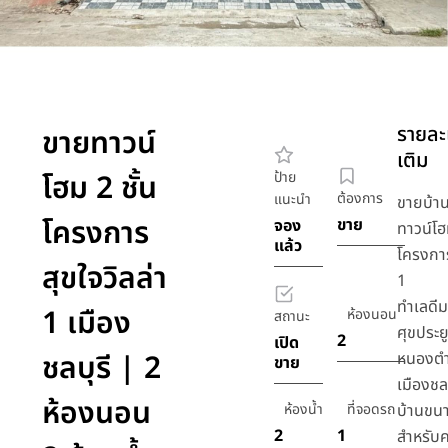
รายละเ
ขายทาวน์
เติม
โฮม 2 ชั้น
ป้าย
ต้องการ
แนะนำ
ขายบ้า
โครงการ
ขาย
จอง
ทาวน์โฮ
แล้ว
โครงการ
สุขใจวิลล่า
1
ทำเลดี
1 เมือง
ห้องนอน
สถานะ
ศุขประย
2
เปิด
ชลบุรี | 2
หนองตำ
ขาย
เมืองชลบ
ห้องนอน
ห้องน้ำ
ที่จอดรถ
บ้านขน
2
1
สำหรับ