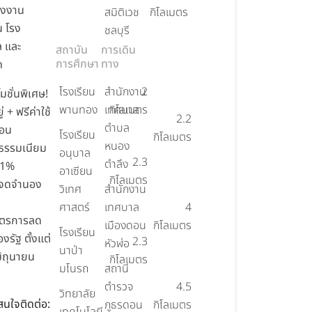
่งงาน
สมิติเวช
กิโลเมตร
น โรง
ชลบุรี
 และ
สถาบัน
การเดิน
การศึกษา
ทาง
ด
โรงเรียน
สำนักงาน
2
มชั่นพิเศษ!
พานทอง
เทศบาล
กิโลเมตร
่ + ฟรีค่าใช้
2.2
ตำบล
โอน
โรงเรียน
กิโลเมตร
หนอง
าธรรมเนียม
อนุบาล
2.3
ตำลึง
01%
อาเซียน
กิโลเมตร
่าจดจำนอง
วิเทศ
สำนักงาน
ศาสตร์
เทศบาล
4
าตรการลด
เมืองดอน
กิโลเมตร
โรงเรียน
งรัฐ ตั้งแต่
2.3
หัวฬ่อ
นาป่า
 มิถุนายน
กิโลเมตร
มโนรถ
สถานี
ตำรวจ
4.5
วิทยาลัย
นใจติดต่อ:
ภูธรดอน
กิโลเมตร