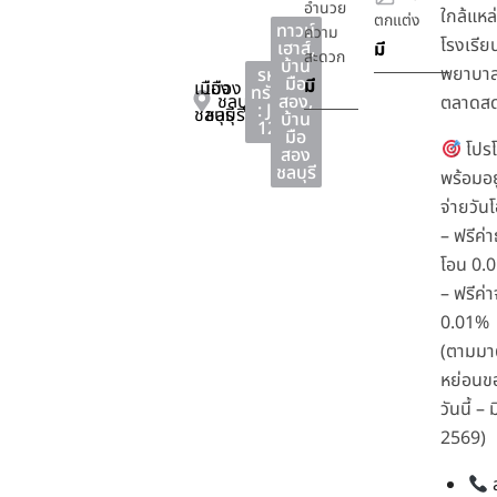
อำนวย
ใกล้แหล
ตกแต่ง
ทาวน์
ความ
โรงเรีย
เฮาส์
,
มี
สะดวก
บ้าน
พยาบาล
รหัส
มือ
มี
เมือง
เมือง
ทรัพย์
ชลบุรี
สอง
,
ตลาดส
: JS-
ชลบุรี
ชลบุรี
บ้าน
129
มือ
โปรโ
สอง
ชลบุรี
พร้อมอยู
จ่ายวัน
– ฟรีค่
โอน 0.
– ฟรีค
0.01%
(ตามม
หย่อนขอ
วันนี้ –
2569)
ส