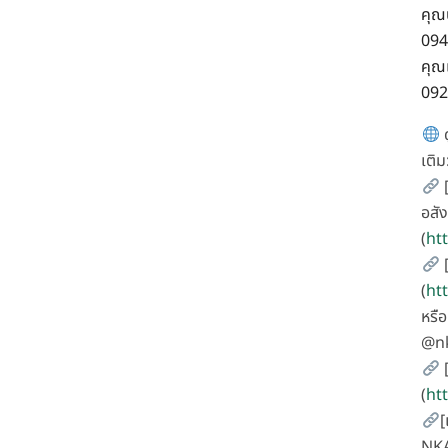
คุณป
094
คุณ
092
ด
เติม
[
อสั
(
ht
[
(
ht
หรือ
@n
[
(
ht
[
NKA