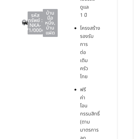
ดูแล
บ้าน
1 ปี
รหัส
มือ
ทรัพย์ :
พนัสนิคม
พนัสนิคม
ชลบุรี
หนึ่ง
,
NKA-
บ้าน
โครงสร้าง
71/0004
แฝด
รองรับ
การ
ต่อ
เติม
ครัว
ไทย
ฟรี
ค่า
โอน
กรรมสิทธิ์
(ตาม
มาตรการ
ลด