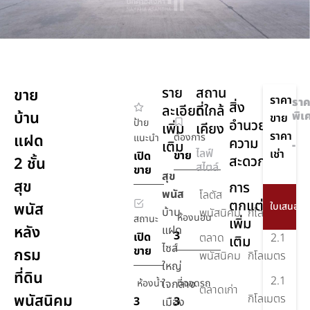
ราย
สถาน
ขาย
ราคา
ราค
สิ่ง
ละเอียด
ที่ใกล้
บ้าน
พิเ
ขาย
ป้าย
อำนวย
เพิ่ม
เคียง
ราคา
แฝด
ต้องการ
แนะนำ
ความ
เติม
-
ไลฟ์
เช่า
ขาย
เปิด
สะดวก
2 ชั้น
สไตล์
ขาย
สุข
สุข
การ
พนัส
โลตัส
3.8
ตกแต่ง
พนัส
บ้าน
พนัสนิคม
กิโลเมตร
ห้องนอน
สถานะ
เพิ่ม
หลัง
แฝด
3
เปิด
ตลาด
2.1
เติม
ไซส์
ขาย
กรม
พนัสนิคม
กิโลเมตร
ใหญ่
ที่ดิน
2.1
ห้องน้ำ
ใจกลาง
ที่จอดรถ
ตลาดเก่า
พนัสนิคม
กิโลเมตร
3
3
เมือง