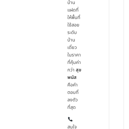
บ้าน
แฝดที่
ให้พื้นที่
ใช้สอย
ระดับ
บ้าน
เดี่ยว
ในราคา
ที่คุ้มค่า
กว่า
สุข
พนัส
คือคำ
ตอบที่
ลงตัว
ที่สุด
สนใจ