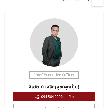
Chief Executive Officer
จิรวัฒน์ เจริญสุข(คุณปุ้ย)
094 564 2299(คุณปุ้ย)