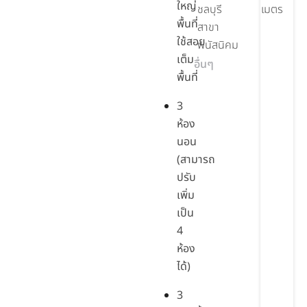
ใหญ่
ชลบุรี
เมตร
พื้นที่
สาขา
ใช้สอย
พนัสนิคม
เต็ม
อื่นๆ
พื้นที่
3
ห้อง
นอน
(สามารถ
ปรับ
เพิ่ม
เป็น
4
ห้อง
ได้)
3