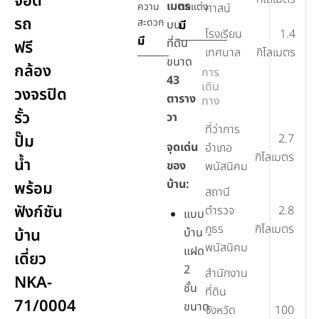
จอด
เมตร
ความ
ตกแต่ง
ศาสน์
รถ
สะดวก
บน
มี
โรงเรียน
1.4
มี
ที่ดิน
ฟรี
เทศบาล
กิโลเมตร
ขนาด
กล้อง
การ
43
เดิน
วงจรปิด
ตาราง
ทาง
รั้ว
วา
ที่ว่าการ
ปั๊ม
2.7
จุดเด่น
อำเภอ
กิโลเมตร
น้ำ
ของ
พนัสนิคม
บ้าน:
พร้อม
สถานี
ฟังก์ชัน
ตำรวจ
2.8
แบบ
ภูธร
กิโลเมตร
บ้าน
บ้าน
พนัสนิคม
แฝด
เดี่ยว
2
สำนักงาน
NKA-
ชั้น
ที่ดิน
71/0004
ขนาด
จังหวัด
100