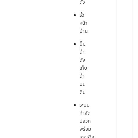
ตัว
รั้ว
หน้า
บ้าน
ปั๊ม
น้ำ
ถัง
เก็บ
น้ำ
บน
ดิน
ระบบ
กำจัด
ปลวก
พร้อม
เซอร์วิส