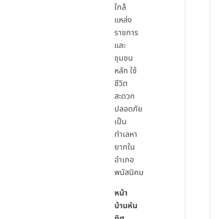
ใกล้
แหล่ง
ราชการ
และ
ชุมชน
หลัก ใช้
ชีวิต
สะดวก
ปลอดภัย
เป็น
ทำเลหา
ยากใน
อำเภอ
พนัสนิคม
หน้า
บ้านหัน
ทิศ