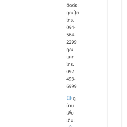
ติดต่อ:
คุณปุ้ย
โทร.
094-
564-
2299
คุณ
แคท
โทร.
092-
493-
6999
ดู
บ้าน
เพิ่ม
เติม: