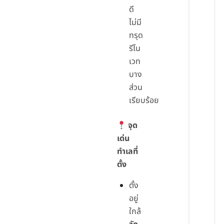
ดี
ไม่มี
ทรุด
รีโน
เวท
บาง
ส่วน
เรียบร้อย
จุด
เด่น
ทำเลที่
ตั้ง
ตั้ง
อยู่
ใกล้