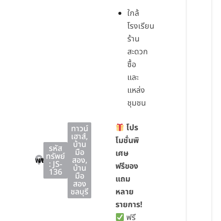
ใกล้
โรงเรียน
ร้าน
สะดวก
ซื้อ
และ
แหล่ง
ชุมชน
โปร
ทาวน์
เฮาส์
,
โมชั่นพิ
บ้าน
รหัส
มือ
เศษ
ทรัพย์
พานทอง
พานทอง
ชลบุรี
สอง
,
: JS-
ฟรีของ
บ้าน
136
มือ
แถม
สอง
ชลบุรี
หลาย
รายการ!
ฟรี