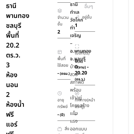
ธานี
ธานี
อื่นๆ
ทำเล
พานทอง
อยู่ชั้น
จำนวน
วัดโคก
ชลบุรี
ชั้น
1
ท่า
2
พื้นที่
เจริญ
–
20.2
อ.พานทอง
เนื้อที่(ไร่)
ตร.ว.
จ.ชลบุรี
พื้นที่
0
-
(ไร่)
3
ใช้สอย
บ้าน
0
-
(งาน)
20.20
-
ห้อง
(ตรม.)
สวย
(ตร.ว.)
สภาพดี
นอน
พร้อม
2
เข้าอยู่
อายุ
ทิศทาง(หน้า
ห้องน้ำ
โครงสร้าง
ทรัพย์
ประตู)
ฟรี
แข็ง
-
-
(ปี)
แรง
แอร์
ออกแบบ
สิ่ง