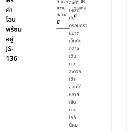
ฟรี
สิ่ง
อำนวย
ลงตัว
ความ
ตกแต่ง
ค่า
เหมาะ
สะดวก
มี
กับ
โอน
มี
ครอบครัว
พร้อม
ขนาด
อยู่
เล็กถึง
JS-
กลาง
เดิน
136
ทาง
สะดวก
เข้า
ออกได้
หลาย
เส้น
ทาง
ใกล้
นิคม