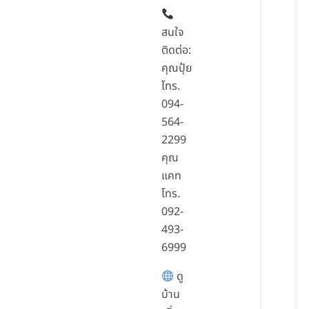
สนใจ
ติดต่อ:
คุณปุ้ย
โทร.
094-
564-
2299
คุณ
แคท
โทร.
092-
493-
6999
ดู
บ้าน