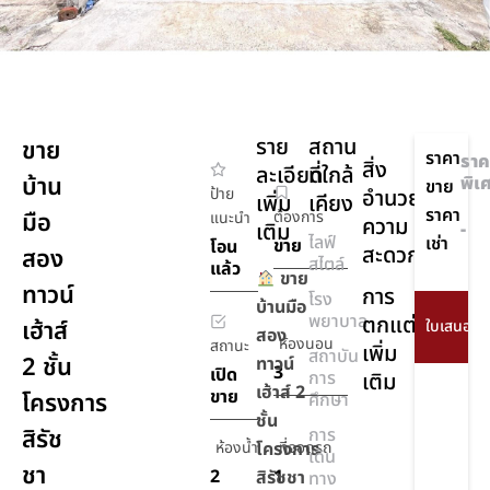
ราย
สถาน
ขาย
ราคา
ราค
สิ่ง
ละเอียด
ที่ใกล้
บ้าน
พิเ
ขาย
ป้าย
อำนวย
เพิ่ม
เคียง
ราคา
มือ
ต้องการ
แนะนำ
ความ
เติม
-
ไลฟ์
เช่า
ขาย
โอน
สะดวก
สอง
สไตล์
แล้ว
ขาย
ทาวน์
การ
โรง
บ้านมือ
พยาบาล
ตกแต่ง
เฮ้าส์
สอง
ห้องนอน
สถานะ
เพิ่ม
สถาบัน
2 ชั้น
ทาวน์
3
เปิด
การ
เติม
เฮ้าส์ 2
ขาย
โครงการ
ศึกษา
ชั้น
สิรัช
การ
ห้องน้ำ
โครงการ
ที่จอดรถ
เดิน
ชา
2
1
สิรัชชา
ทาง