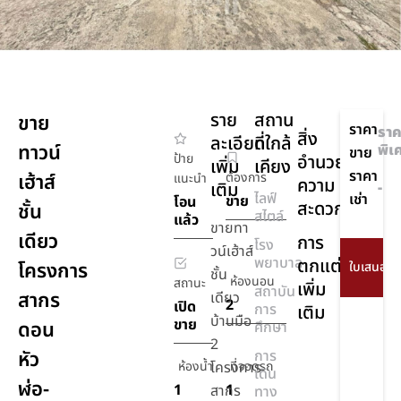
ราย
สถาน
ขาย
ราคา
ราค
สิ่ง
ละเอียด
ที่ใกล้
ทาวน์
พิเ
ขาย
ป้าย
อำนวย
เพิ่ม
เคียง
ราคา
เฮ้าส์
ต้องการ
แนะนำ
ความ
เติม
-
ไลฟ์
เช่า
ขาย
โอน
สะดวก
ชั้น
สไตล์
แล้ว
ขายทา
เดียว
การ
โรง
วน์เฮ้าส์
พยาบาล
ตกแต่ง
โครงการ
ชั้น
ห้องนอน
สถานะ
เพิ่ม
สถาบัน
สากร
เดียว
2
เปิด
การ
เติม
บ้านมือ
ขาย
ดอน
ศึกษา
2
หัว
การ
ห้องน้ำ
โครงการ
ที่จอดรถ
เดิน
ฬ่อ-
1
1
สากร
ทาง