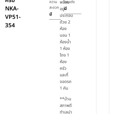
ครบ
ความ
พร้อม
ตกแต่ง
NKA-
สะดวก
มี
อยู่
มี
ประกอบ
VP51-
ด้วย 2
354
ห้อง
นอน 1
ห้องน้ำ
1 ห้อง
โถง 1
ห้อง
ครัว
และที่
จอดรถ
1 คัน
**บ้าน
สภาพดี
ทำเลน่า