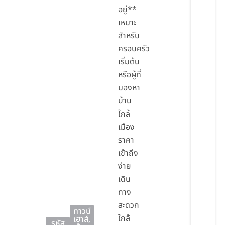
อยู่**
เหมาะ
สำหรับ
ครอบครัว
เริ่มต้น
หรือผู้ที่
มองหา
บ้าน
ใกล้
เมือง
ราคา
เข้าถึง
ง่าย
เดิน
ทาง
สะดวก
ทาวน์
ใกล้
เฮาส์
,
รหัส