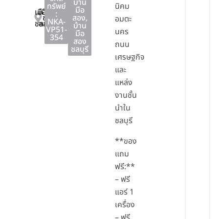
บ้าน
ทรัพย์
นิคม
มือ
เมือง
เมือง
:
ชลบุรี
สอง
,
อมตะ
NKA-
ชลบุรี
ชลบุรี
บ้าน
VP51-
นคร
มือ
354
สอง
ถนน
ชลบุรี
เศรษฐกิจ
และ
แหล่ง
งานชั้น
นำใน
ชลบุรี
**ของ
แถม
ฟรี:**
– ฟรี
แอร์ 1
เครื่อง
– ฟรี