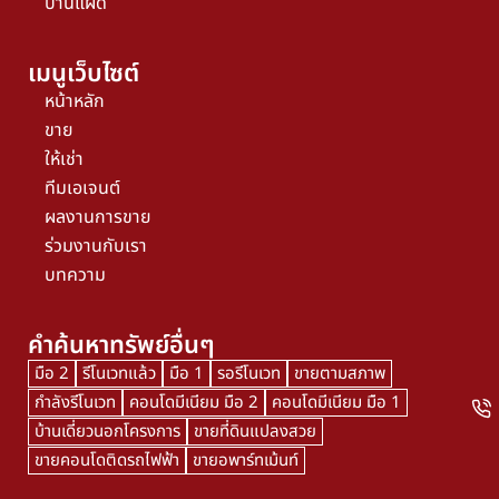
บ้านแฝด
เมนูเว็บไซต์
หน้าหลัก
ขาย
ให้เช่า
ทีมเอเจนต์
ผลงานการขาย
ร่วมงานกับเรา
บทความ
คำค้นหาทรัพย์อื่นๆ
มือ 2
รีโนเวทแล้ว
มือ 1
รอรีโนเวท
ขายตามสภาพ
กำลังรีโนเวท
คอนโดมีเนียม มือ 2
คอนโดมีเนียม มือ 1
บ้านเดี่ยวนอกโครงการ
ขายที่ดินแปลงสวย
ขายคอนโดติดรถไฟฟ้า
ขายอพาร์ทเม้นท์