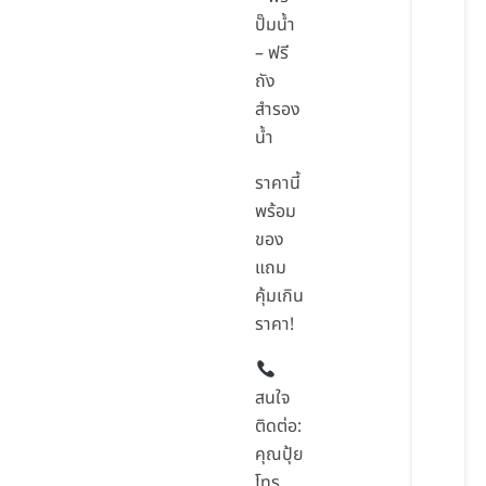
ปั๊มน้ำ
– ฟรี
ถัง
สำรอง
น้ำ
ราคานี้
พร้อม
ของ
แถม
คุ้มเกิน
ราคา!
สนใจ
ติดต่อ:
คุณปุ้ย
โทร.