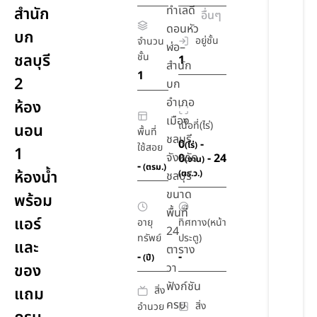
ทำเลดี
สำนัก
อื่นๆ
ดอนหัว
บก
อยู่ชั้น
จำนวน
ฬ่อ–
ชลบุรี
ชั้น
1
สำนัก
1
2
บก
อำเภอ
ห้อง
เมือง
เนื้อที่(ไร่)
นอน
พื้นที่
ชลบุรี
0
-
(ไร่)
ใช้สอย
1
จังหวัด
0
- 24
(งาน)
-
(ตรม.)
ห้องน้ำ
(ตร.ว.)
ชลบุรี
ขนาด
พร้อม
พื้นที่
แอร์
อายุ
ทิศทาง(หน้า
24
ทรัพย์
ประตู)
และ
ตาราง
-
-
(ปี)
ของ
วา
ฟังก์ชัน
สิ่ง
แถม
ครบ
สิ่ง
อำนวย