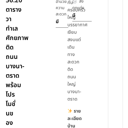
56.20
สิ่ง
อำนวย
กับ
ความ
ตกแต่ง
ตาราง
ครอบครัว
สะดวก
มี
ใหญ่
วา
มี
บรรยากาศ
ทำเล
เงียบ
ศักยภาพ
สงบแต่
ติด
เดิน
ทาง
ถนน
สะดวก
บางนา-
ติด
ตราด
ถนน
พร้อม
ใหญ่
บางนา-
โปร
ตราด
โมชั่
ราย
นข
ละเอียด
อง
บ้าน