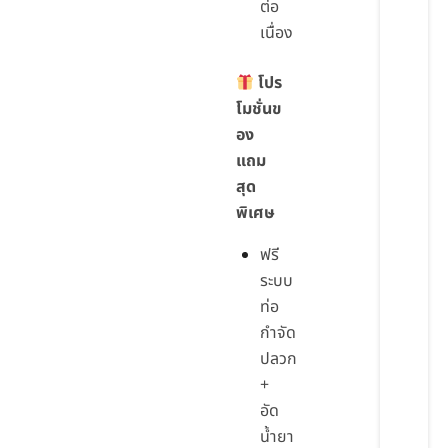
ต่อ
เนื่อง
โปร
โมชั่นข
อง
แถม
สุด
พิเศษ
ฟรี
ระบบ
ท่อ
กำจัด
ปลวก
+
อัด
น้ำยา