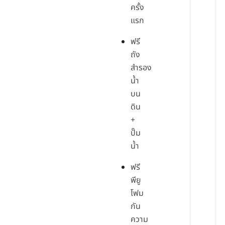
ครั้ง
แรก
ฟรี
ถัง
สำรอง
น้ำ
บน
ดิน
+
ปั๊ม
น้ำ
ฟรี
พียู
โฟม
กัน
ความ