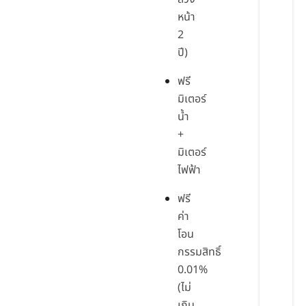
หน้า
2
ปี)
ฟรี
มิเตอร์
น้ำ
+
มิเตอร์
ไฟฟ้า
ฟรี
ค่า
โอน
กรรมสิทธิ์
0.01%
(ไม่
เกิน