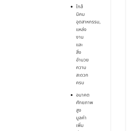
ใกล้
นิคม
อุตสาหกรรม,
แหล่ง
งาน
และ
สิ่ง
อำนวย
ความ
สะดวก
ครบ
อนาคต
ศักยภาพ
สูง
มูลค่า
เพิ่ม