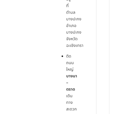
ที่
ตำบล
บางปะกง
อำเภอ
บางปะกง
จังหวัด
ฉะเชิงเทรา
ติด
ถนน
ใหญ่
บางนา
–
ตราด
เดิน
ทาง
สะดวก