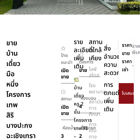
ราย
สถาน
ขาย
ราคา
ราค
สิ่ง
ละเอียด
ที่ใกล้
บ้าน
พิเ
ขาย
ป้าย
อำนวย
เพิ่ม
เคียง
ราคา
เดี่ยว
ต้องการ
แนะนำ
ความ
เติม
-
ไลฟ์
เช่า
ขาย
เปิด
สะดวก
มือ
สไตล์
ขาย
หนึ่ง
การ
โรง
บ้าน
พยาบาล
ตกแต่ง
โครงการ
เดี่ยว
ห้องนอน
สถานะ
เพิ่ม
สถาบัน
เทพ
หรู 2
4
เปิด
การ
เติม
ชั้น
ขาย
สิริ
ศึกษา
โครงการ
บางปะกง
การ
ห้องน้ำ
เทพสิริ
ที่จอดรถ
เดิน
ฉะเชิงเทรา
3
2
–
ทาง