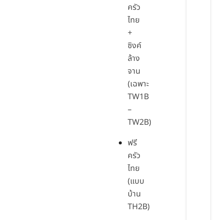
ครัว
ไทย
+
ซิงค์
ล้าง
จาน
(เฉพาะ
TW1B
–
TW2B)
ฟรี
ครัว
ไทย
(แบบ
บ้าน
TH2B)