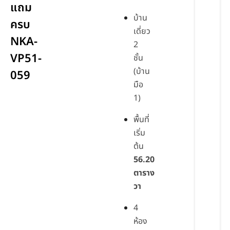
แถม
บ้าน
ครบ
เดี่ยว
NKA-
2
VP51-
ชั้น
(บ้าน
059
มือ
1)
พื้นที่
เริ่ม
ต้น
56.20
ตาราง
วา
4
ห้อง