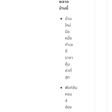
พลาด
บ้านนี้
บ้าน
ใหม่
มือ
หนึ่ง
ทำเล
ดี
ราคา
คุ้ม
ค่าที่
สุด
ฟังก์ชัน
ครบ
4
ห้อง