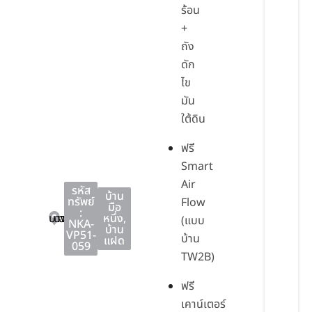
ร้อน
+
ถัง
ดัก
ไข
มัน
ใต้ดิน
ฟรี
Smart
Air
รหัส
บ้าน
ทรัพย์
Flow
มือ
:
บางปะกง
บางปะกง
ฉะเชิงเทรา
หนึ่ง
,
(แบบ
NKA-
บ้าน
VP51-
บ้าน
แฝด
059
TW2B)
ฟรี
เคาน์เตอร์