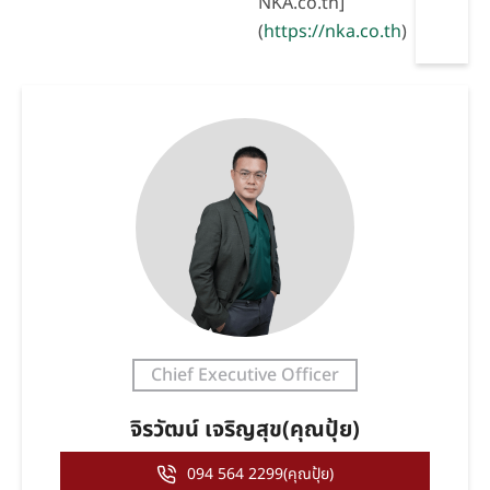
NKA.co.th]
(
https://nka.co.th
)
Chief Executive Officer
จิรวัฒน์ เจริญสุข(คุณปุ้ย)
094 564 2299(คุณปุ้ย)