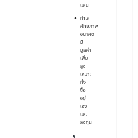
แสน
ทำเล
ศักยภาพ
อนาคต
มี
มูลค่า
เพิ่ม
สูง
เหมาะ
ทั้ง
ซื้อ
อยู่
เอง
และ
ลงทุน