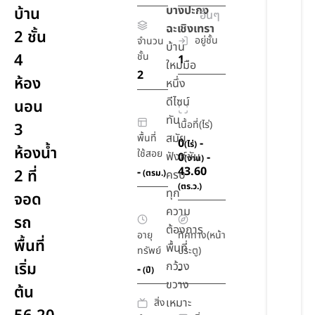
บางปะกง
บ้าน
อื่นๆ
ฉะเชิงเทรา
2 ชั้น
อยู่ชั้น
จำนวน
บ้าน
4
ชั้น
1
ใหม่มือ
2
ห้อง
หนึ่ง
ดีไซน์
นอน
ทัน
เนื้อที่(ไร่)
3
สมัย
พื้นที่
0
-
(ไร่)
ห้องน้ำ
ใช้สอย
ฟังก์ชัน
0
-
(งาน)
43.60
-
2 ที่
(ตรม.)
ครบ
(ตร.ว.)
ทุก
จอด
ความ
รถ
ต้องการ
อายุ
ทิศทาง(หน้า
พื้นที่
พื้นที่
ทรัพย์
ประตู)
เริ่ม
กว้าง
-
-
(ปี)
ขวาง
ต้น
เหมาะ
สิ่ง