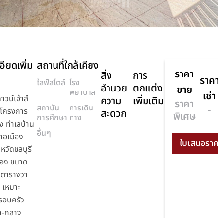
อียดเพิ่ม
สถานที่ใกล้เคียง
ราคา
สิ่ง
การ
ราค
ไลฟ์สไตล์
โรง
อำนวย
ตกแต่ง
ขาย
พยาบาล
เช่า
วน์เฮ้าส์
ความ
เพิ่มเติม
ราคา
สถาบัน
การเดิน
-
ว โครงการ
สะดวก
พิเศษ
การศึกษา
ทาง
ง ทำเลบ้าน
อื่นๆ
ภอเมือง
งหวัดชลบุรี
สอง ขนาด
28 ตารางวา
่ เหมาะ
รอบครัว
ก-กลาง