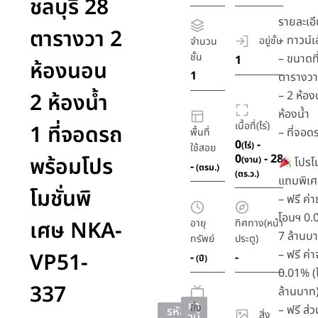
ชลบุรี 28
รายละเอี
ตารางวา 2
– ทาวน์เฮ
อยู่ชั้น
จำนวน
ชั้น
– ขนาดที
1
ห้องนอน
1
ตารางว
2 ห้องน้ำ
– 2 ห้อ
ห้องน้ำ
เนื้อที่(ไร่)
1 ที่จอดรถ
– ที่จอด
พื้นที่
0
-
(ไร่)
ใช้สอย
0
- 28
พร้อมโปร
(งาน)
โปรโม
-
(ตรม.)
(ตร.ว.)
แถมพิเศ
โมชั่นพิ
– ฟรี ค่
โอนฯ 0.0
เศษ NKA-
อายุ
ทิศทาง(หน้า
7 ล้านบ
ทรัพย์
ประตู)
– ฟรี ค
VP51-
-
-
(ปี)
0.01% (ไ
337
ล้านบาท
ทา
สิ่ง
– ฟรี ส่
รหัส
สิ่ง
วน์