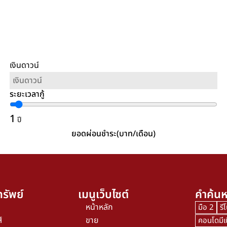
เงินดาวน์
ระยะเวลากู้
1
ปี
ยอดผ่อนชำระ(บาท/เดือน)
รัพย์
เมนูเว็บไซต์
คำค้นห
หน้าหลัก
มือ 2
รี
์
ขาย
คอนโดมีเ