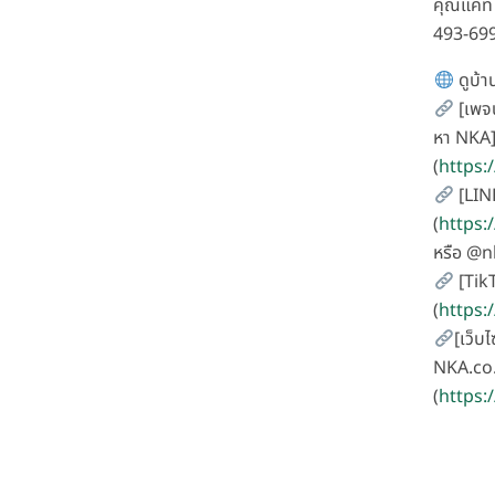
คุณแคท 
493-69
ดูบ้าน
[เพจน
หา NKA
(
https
[LIN
(
https:
หรือ @
[Tik
(
https
[เว็บไ
NKA.co.
(
https: