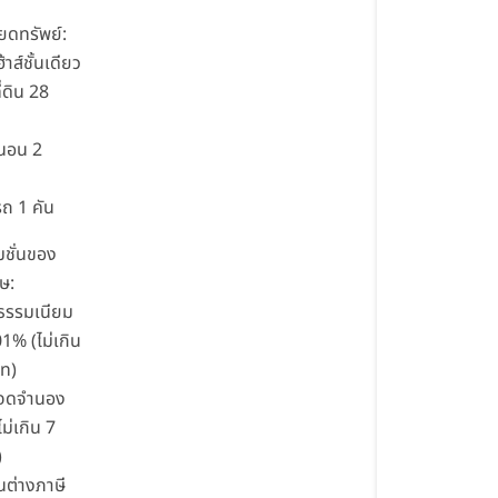
ยดทรัพย์:
้าส์ชั้นเดียว
่ดิน 28
า
งนอน 2
รถ 1 คัน
ชั่นของ
ษ:
าธรรมเนียม
1% (ไม่เกิน
าท)
่าจดจำนอง
ม่เกิน 7
)
วนต่างภาษี