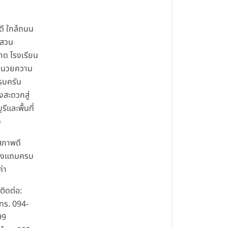
ี ใกล้ถนน
นสวน
าด โรงเรียน
อำนวยความ
รบครัน
งสะดวกสู่
รีและพื้นที่
ง
สภาพดี
องแถมครบ
ค่า
ิดต่อ:
โทร. 094-
99