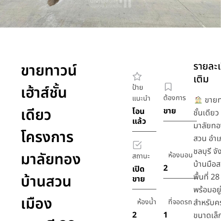
รายละเ
ขายทาวน์
เติม
เฮ้าส์ชั้น
ป้าย
ต้องการ
แนะนำ
ขายทา
เดียว
ขาย
โอน
ชั้นเดีย
แล้ว
มาลัยทอ
โครงการ
สวน อำเ
ชลบุรี จั
มาลัยทอง
ห้องนอน
สถานะ
บ้านมือ
2
เปิด
บ้านสวน
พื้นที่ 
ขาย
พร้อมอยู
เมือง
ห้องน้ำ
ที่จอดรถ
สำหรับค
2
1
ขนาดเล็