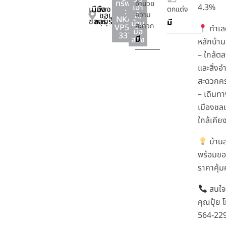
ทรัพย์
อำนวย
เฮา
4.3%
เมือง
เมือง
ตกแต่ง
:
ชลบุรี
ส์
ความ
,
NKA-
ชลบุรี
ชลบุรี
มี
บ้าน
สะดวก
VP51-
ทำเลด
มือ
337
มี
สอง
หลักบ้า
– ใกล้ตล
และสิ่ง
สะดวกค
– เดินทา
เมืองชลบุ
ใกล้เคีย
บ้าน
พร้อมข
ราคาคุ้ม
สนใจต
คุณปุ้ย 
564-22