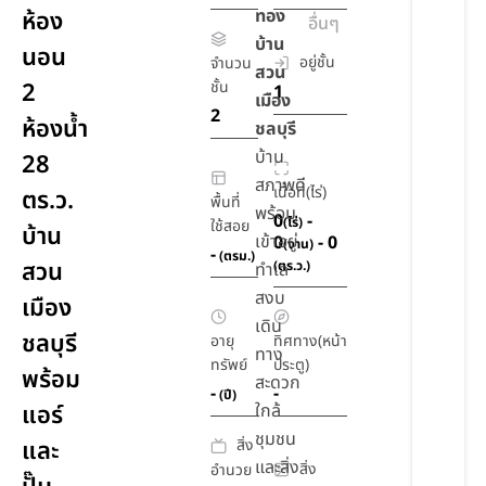
ทอง
ห้อง
อื่นๆ
บ้าน
นอน
อยู่ชั้น
จำนวน
สวน
2
ชั้น
1
เมือง
2
ห้องน้ำ
ชลบุรี
บ้าน
28
สภาพดี
เนื้อที่(ไร่)
ตร.ว.
พื้นที่
พร้อม
0
-
(ไร่)
ใช้สอย
บ้าน
เข้าอยู่
0
- 0
(งาน)
-
(ตรม.)
สวน
(ตร.ว.)
ทำเล
สงบ
เมือง
เดิน
ชลบุรี
อายุ
ทิศทาง(หน้า
ทาง
ทรัพย์
ประตู)
พร้อม
สะดวก
-
-
(ปี)
แอร์
ใกล้
ชุมชน
สิ่ง
และ
และสิ่ง
สิ่ง
อำนวย