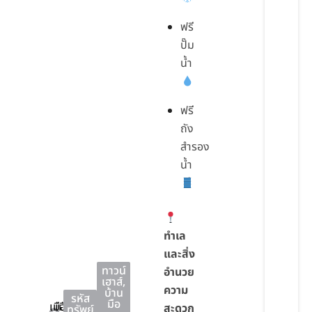
ฟรี
ปั๊ม
น้ำ
ฟรี
ถัง
สำรอง
น้ำ
ทำเล
และสิ่ง
ทาวน์
อำนวย
เฮาส์
,
ความ
บ้าน
รหัส
มือ
เมือง
เมือง
สะดวก
ทรัพย์