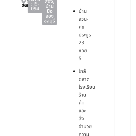
ชลบุรี
สอง
,
: JS-
ชลบุรี
ชลบุรี
บ้าน
094
มือ
บ้าน
สอง
สวน-
ชลบุรี
ศุข
ประยูร
23
ซอย
5
ใกล้
ตลาด
โรงเรียน
ร้าน
ค้า
และ
สิ่ง
อำนวย
ความ