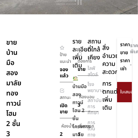
ราย
สถาน
ขาย
ราคา
ราค
สิ่ง
ละเอียด
ที่ใกล้
บ้าน
พิเ
ขาย
ป้าย
อำนวย
เพิ่ม
เคียง
ราคา
มือ
ต้องการ
แนะนำ
ความ
เติม
-
ไลฟ์
เช่า
ขาย
จอง
สะดวก
สอง
สไตล์
แล้ว
มาลัย
การ
โรง
บ้านมือ
พยาบาล
ตกแต่ง
ทอง
สอง
ห้องนอน
สถานะ
เพิ่ม
สถาบัน
ทาวน์
ทาวน์
3
เปิด
การ
เติม
โฮม 2
ขาย
โฮม
ศึกษา
ชั้น
2 ชั้น
การ
ห้องน้ำ
โครงการ
ที่จอดรถ
เดิน
3
2
1
มาลัย
ทาง