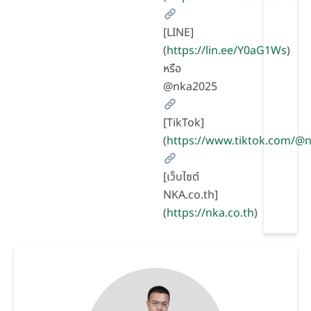
[LINE]
(
https://lin.ee/Y0aG1Ws
)
หรือ
@nka2025
[TikTok]
(
https://www.tiktok.com/
[เว็บไซต์
NKA.co.th]
(
https://nka.co.th
)