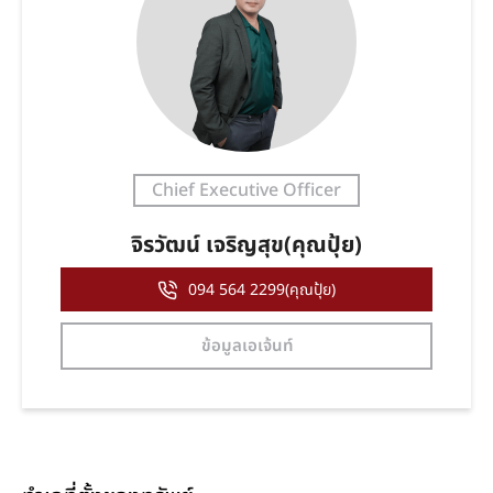
Chief Executive Officer
จิรวัฒน์ เจริญสุข(คุณปุ้ย)
094 564 2299(คุณปุ้ย)
ข้อมูลเอเจ้นท์