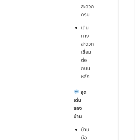
สะดวก
ครบ
เดิน
ทาง
สะดวก
เชื่อม
ต่อ
ถนน
หลัก
จุด
เด่น
ของ
บ้าน
บ้าน
มือ