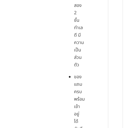
สอง
2
ชั้น
ทำเล
ดี มี
ความ
เป็น
ส่วน
ตัว
ของ
แถม
ครบ
พร้อม
เข้า
อยู่
ได้