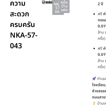
:
ความ
เกาะลันตา
เกาะลันตา
กระบี่
หนึ่ง
,
2 ปี
NKA-
บ้าน
57-
แฝด
สะดวก
043
ฟรี
ค
กรรมส
ครบครัน
0.0
ล้าน
NKA-57-
ครึ่ง)
043
ฟรี
ค
0.0
ล้าน
ครึ่ง)
ทำเลส
โรงเรียน
ห้างสรรพ
ถนนสาย
บ้านเ