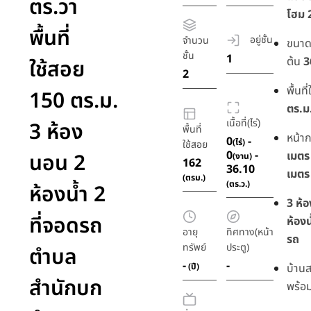
ตร.วา
โฮม 2
พื้นที่
อยู่ชั้น
จำนวน
ขนาดพื
ชั้น
1
ต้น
3
ใช้สอย
2
พื้นท
150 ตร.ม.
ตร.ม
เนื้อที่(ไร่)
3 ห้อง
พื้นที่
หน้า
0
-
(ไร่)
ใช้สอย
0
-
นอน 2
เมตร
(งาน)
162
36.10
เมตร
(ตรม.)
(ตร.ว.)
ห้องน้ำ 2
3 ห้
ที่จอดรถ
ห้องน
อายุ
ทิศทาง(หน้า
รถ
ทรัพย์
ประตู)
ตำบล
-
-
(ปี)
บ้าน
สำนักบก
พร้อม