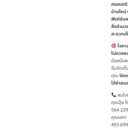
ครอบครัว
บ้านใหม่
ฟังก์ชัน
สิ่งอำน
สะดวกเต
โอกาส
ไม่ควรพ
มือหนึ่ง
ชั่นจัดเต็
คุณ
ปิดก
ได้ง่ายแ
สนใจต
คุณปุ้ย 
564-22
คุณแคท 
493-69