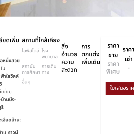
ียดเพิ่ม
สถานที่ใกล้เคียง
ราคา
สิ่ง
การ
ราค
ไลฟ์สไตล์
โรง
อำนวย
ตกแต่ง
ขาย
พยาบาล
เช่า
ือหนึ่งสวย
ความ
เพิ่มเติม
ราคา
สถาบัน
การเดิน
-
ใน
สะดวก
พิเศษ
การศึกษา
ทาง
ร
ฟ้าใสวิลล์
อื่นๆ
 5
เยี่ยม
บ้านบึง-
รี
เอียดบ้าน:
้าน
ทาวน์