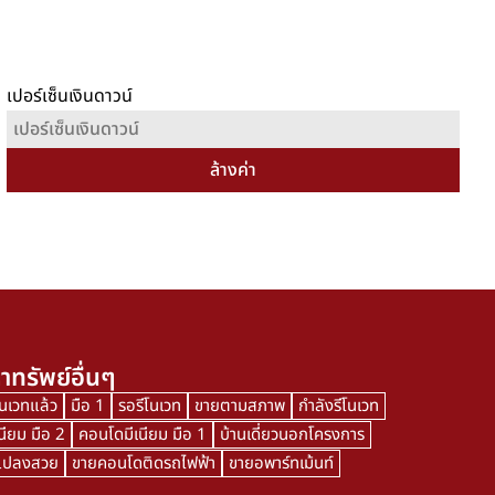
เปอร์เซ็นเงินดาวน์
ล้างค่า
าทรัพย์อื่นๆ
โนเวทแล้ว
มือ 1
รอรีโนเวท
ขายตามสภาพ
กำลังรีโนเวท
นียม มือ 2
คอนโดมีเนียม มือ 1
บ้านเดี่ยวนอกโครงการ
นแปลงสวย
ขายคอนโดติดรถไฟฟ้า
ขายอพาร์ทเม้นท์