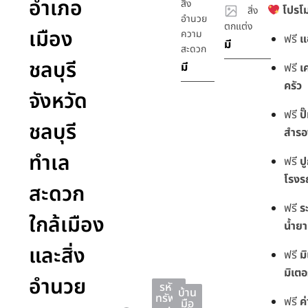
อำเภอ
สิ่ง
โปรโม
สิ่ง
อำนวย
ตกแต่ง
เมือง
ความ
ฟรี
แอ
มี
สะดวก
ชลบุรี
มี
ฟรี
เ
ครัว
จังหวัด
ฟรี
ปั
ชลบุรี
สำรอง
ทำเล
ฟรี
ปู
โรงร
สะดวก
ฟรี
ร
ใกล้เมือง
น้ำย
และสิ่ง
ฟรี
มิ
มิเตอ
อำนวย
รหัส
บ้าน
ทรัพย์
ฟรี
ค
มือ