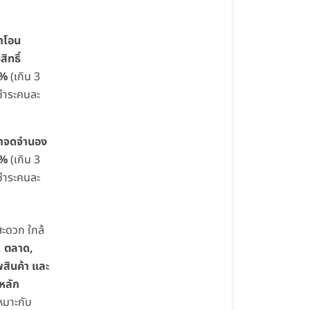
่าโอน
ิทธิ์
1%
(เกิน 3
 ชำระคนละ
่าจดจำนอง
1%
(เกิน 3
 ชำระคนละ
ะดวก ใกล้
, ตลาด,
สินค้า และ
หลัก
หมาะกับ