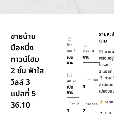
รายละเอ
ขายบ้าน
เติม
มือหนึ่ง
ป้าย
ต้องการ
แนะนำ
บ้านม
ทาวน์โฮม
ขาย
เปิด
พร้อมอยู่
ขาย
โครงกา
2 ชั้น ฟ้าใส
3 แปลที่
ทำเลดี
วิลล์ 3
ห้องนอน
สถานะ
สำนักบก-
3
เปิด
แปลที่ 5
เมืองชลบุ
ขาย
รายละ
36.10
ห้องน้ำ
ที่จอดรถ
3
2
แบบบ