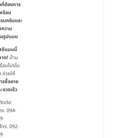
ที่ต้องการ
 พร้อม
ครบครันและ
วยความ
็มรูปแบบ
ดีแบบนี้
ลาด!
บ้าน
พร้อมโปรโม
ม ช่วยให้
ารซื้อขาย
ละรวดเร็ว
ิดต่อ:
โทร. 094-
99
โทร. 092-
99