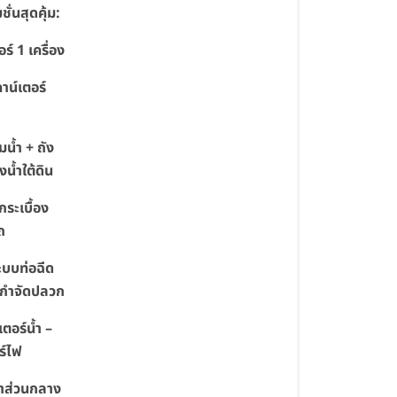
ชั่นสุดคุ้ม:
ร์ 1 เครื่อง
คาน์เตอร์
๊มน้ำ + ถัง
น้ำใต้ดิน
กระเบื้อง
ถ
ะบบท่อฉีด
ากำจัดปลวก
เตอร์น้ำ –
ร์ไฟ
่าส่วนกลาง