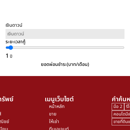
เงินดาวน์
ระยะเวลากู้
1
ปี
ยอดผ่อนชำระ(บาท/เดือน)
รัพย์
เมนูเว็บไซต์
คำค้นห
หน้าหลัก
มือ 2
รี
์
ขาย
คอนโดมีเ
ณิชย์
ให้เช่า
ขายที่ดิ
นียม
ทีมเอเจนต์