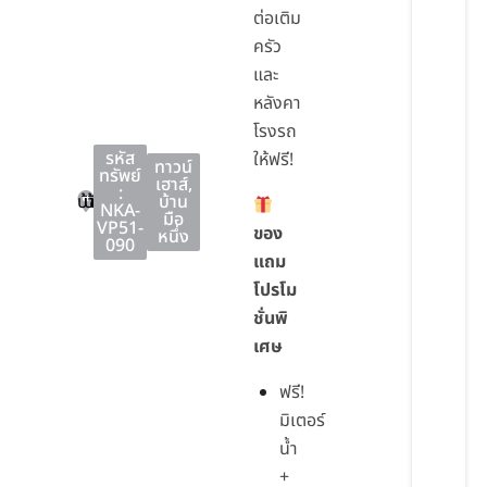
ต่อเติม
ครัว
และ
หลังคา
โรงรถ
รหัส
ให้ฟรี!
ทาวน์
ทรัพย์
เฮาส์
,
:
บ้านบึง
บ้านบึง
ชลบุรี
บ้าน
NKA-
มือ
VP51-
ของ
หนึ่ง
090
แถม
โปรโม
ชั่นพิ
เศษ
ฟรี!
มิเตอร์
น้ำ
+