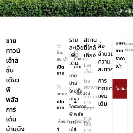
ราย
สถาน
ขาย
ราคา
ราค
สิ่ง
ละเอียด
ที่ใกล้
ทาวน์
พิเ
ขาย
ป้าย
อำนวย
เพิ่ม
เคียง
ราคา
เฮ้าส์
ต้องการ
แนะนำ
ความ
เติม
-
ไลฟ์
เช่า
ขาย
เปิด
สะดวก
ชั้น
สไตล์
ขาย
ขาย
เดียว
การ
โรง
บ้าน
พยาบาล
ตกแต่ง
พี
ใหม่ชั้น
ห้องนอน
สถานะ
เพิ่ม
สถาบัน
พลัส
เดียว
2
เปิด
การ
เติม
โครงการ
ขาย
การ์
ศึกษา
พี พลัส
เด้น
การ
ห้องน้ำ
การ์
ที่จอดรถ
เดิน
บ้านบึง
1
1
เด้น
ทาง