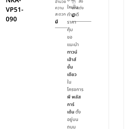
NKA-
สิ่ง
อำนวย
ใหม่ใน
ความ
ตกแต่ง
VP51-
สะดวก
ทำเลดี
มี
090
มี
ราคา
คุ้ม
ขอ
แนะนำ
ทาวน์
เฮ้าส์
ชั้น
เดียว
ใน
โครงการ
พี พลัส
การ์
เด้น
ตั้ง
อยู่บน
ถนน