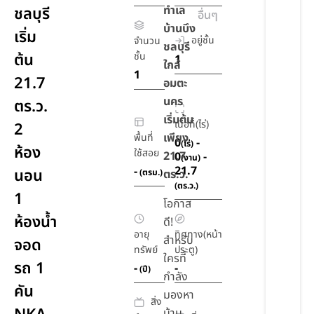
ทำเล
ชลบุรี
อื่นๆ
บ้านบึง
เริ่ม
อยู่ชั้น
จำนวน
ชลบุรี
ต้น
ชั้น
1
ใกล้
1
21.7
อมตะ
นคร
ตร.ว.
เริ่มต้น
เนื้อที่(ไร่)
2
เพียง
พื้นที่
0
-
(ไร่)
ห้อง
ใช้สอย
21.7
0
-
(งาน)
21.7
-
นอน
(ตรม.)
ตร.ว.
(ตร.ว.)
1
โอกาส
ห้องน้ำ
ดี!
อายุ
ทิศทาง(หน้า
สำหรับ
จอด
ทรัพย์
ประตู)
ใครที่
รถ 1
-
-
(ปี)
กำลัง
คัน
มองหา
สิ่ง
บ้าน