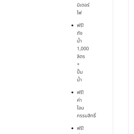
มิเตอร์
ไฟ
ฟรี!
ถัง
น้ำ
1,000
ลิตร
+
ปั๊ม
น้ำ
ฟรี!
ค่า
โอน
กรรมสิทธิ์
ฟรี!