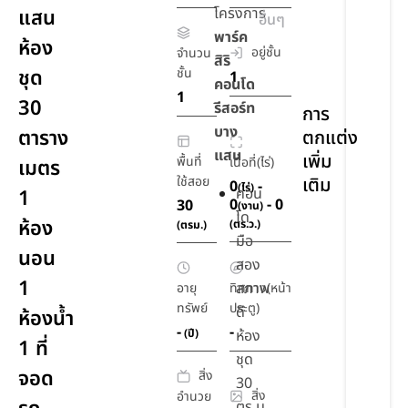
โครงการ
แสน
วงจรปิด
อื่นๆ
พาร์ค
ห้อง
รปภ.
อยู่ชั้น
จำนวน
สิริ
24
ชุด
ชั้น
1
คอนโด
ชม.
1
30
รีสอร์ท
การ
บาง
ตาราง
ตกแต่ง
แสน
เพิ่ม
พื้นที่
เนื้อที่(ไร่)
เมตร
ใช้สอย
เติม
0
-
(ไร่)
คอน
1
0
- 0
30
(งาน)
โด
ห้อง
(ตร.ว.)
(ตรม.)
มือ
นอน
สอง
1
สภาพ
อายุ
ทิศทาง(หน้า
ทรัพย์
ประตู)
ดี
ห้องน้ำ
-
-
(ปี)
ห้อง
1 ที่
ชุด
จอด
สิ่ง
30
สิ่ง
อำนวย
ตร.ม.