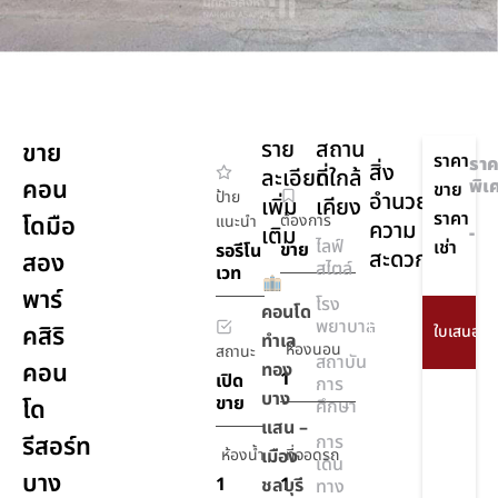
ราย
สถาน
ขาย
ราคา
ราค
สิ่ง
ละเอียด
ที่ใกล้
คอน
พิเ
ขาย
ป้าย
อำนวย
เพิ่ม
เคียง
ราคา
โดมือ
ต้องการ
แนะนำ
ความ
เติม
-
ไลฟ์
เช่า
ขาย
รอรีโน
สะดวก
สอง
สไตล์
เวท
พาร์
โรง
ยิม,ฟิตเนส
คอนโด
พยาบาล
คสิริ
ทำเล
สวน
ห้องนอน
สถานะ
สถาบัน
คอน
ทอง
สาธารณะ
1
เปิด
การ
บาง
ขาย
โด
ศึกษา
ประตู
แสน –
คีย์
รีสอร์ท
การ
ห้องน้ำ
เมือง
ที่จอดรถ
การ์ด
เดิน
บาง
1
1
ชลบุรี
ทาง
กล้อง