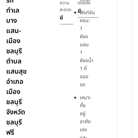
รถ
ความ
ตกแต่ง
ทำเล
สะดวก
มี
ฟังก์ชัน
มี
บาง
ครบ:
1
แสน-
ห้อง
เมือง
นอน
ชลบุรี
1
ตำบล
ห้องน้ำ
1 ที่
แสนสุข
จอด
อำเภอ
รถ
เมือง
เหมาะ
ชลบุรี
ทั้ง
จังหวัด
อยู่
ชลบุรี
อาศัย
เอง
ฟรี
และ