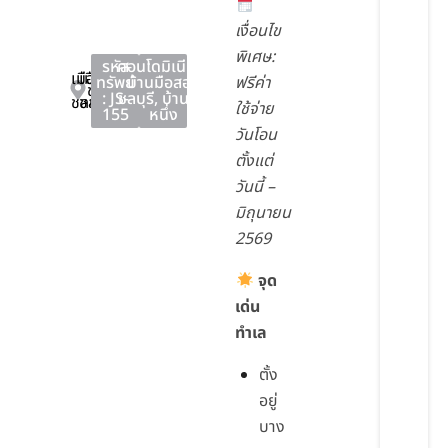
เงื่อนไข
พิเศษ:
รหัส
คอนโดมิเนียม
,
เมือง
เมือง
ทรัพย์
บ้านมือสอง
ฟรีค่า
ชลบุรี
: JS-
ชลบุรี
,
บ้านมือ
ชลบุรี
ชลบุรี
ใช้จ่าย
155
หนึ่ง
วันโอน
ตั้งแต่
วันนี้ –
มิถุนายน
2569
จุด
เด่น
ทำเล
ตั้ง
อยู่
บาง