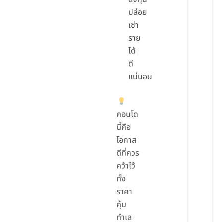
ปล่อย
เช่า
ราย
ได้
ดี
แน่นอน
คอนโด
นี้คือ
โอกาส
ดีที่ควร
คว้าไว้
ทั้ง
ราคา
คุ้ม
ทำเล