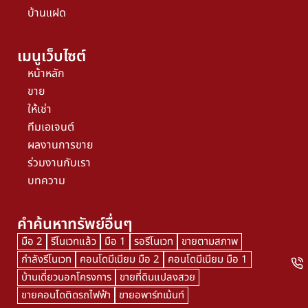
บ้านแฝด
เมนูเว็บไซต์
หน้าหลัก
ขาย
ให้เช่า
ทีมเอเจนต์
ผลงานการขาย
ร่วมงานกับเรา
บทความ
คำค้นหาทรัพย์อื่นๆ
มือ 2
รีโนเวทแล้ว
มือ 1
รอรีโนเวท
ขายตามสภาพ
กำลังรีโนเวท
คอนโดมีเนียม มือ 2
คอนโดมีเนียม มือ 1
บ้านเดี่ยวนอกโครงการ
ขายที่ดินแปลงสวย
ขายคอนโดติดรถไฟฟ้า
ขายอพาร์ทเม้นท์