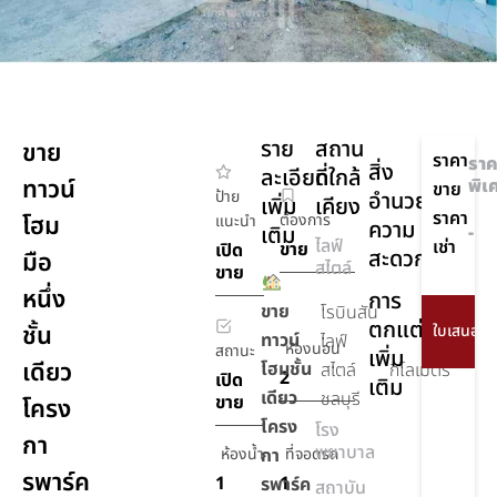
ราย
สถาน
ขาย
ราคา
ราค
สิ่ง
ละเอียด
ที่ใกล้
ทาวน์
พิเ
ขาย
ป้าย
อำนวย
เพิ่ม
เคียง
ราคา
โฮม
ต้องการ
แนะนำ
ความ
เติม
-
ไลฟ์
เช่า
ขาย
เปิด
สะดวก
มือ
สไตล์
ขาย
หนึ่ง
การ
ขาย
โรบินสัน
ตกแต่ง
ชั้น
ทาวน์
ไลฟ์
6
ห้องนอน
สถานะ
เพิ่ม
เดียว
โฮมชั้น
สไตล์
กิโลเมตร
2
เปิด
เติม
เดียว
ชลบุรี
ขาย
โครง
โครง
โรง
กา
พยาบาล
ห้องน้ำ
กา
ที่จอดรถ
รพาร์ค
1
1
รพาร์ค
สถาบัน