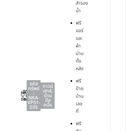
สำรอง
น้ำ
ฟรี
แอร์
และ
ผ้า
ม่าน
ทั้ง
หลัง
ฟรี
รหัส
ทาวน์
ทรัพย์
ป้าย
เฮาส์
,
เมือง
เมือง
:
ชลบุรี
บ้าน
บ้าน
NKA-
ชลบุรี
ชลบุรี
มือ
VP51-
เลข
หนึ่ง
035
ที่
ฟรี