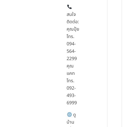
สนใจ
ติดต่อ:
คุณปุ้ย
โทร.
094-
564-
2299
คุณ
แคท
โทร.
092-
493-
6999
ดู
บ้าน