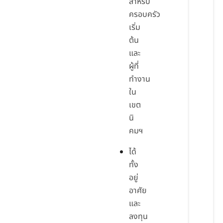
สำหรับ
ครอบครัว
เริ่ม
ต้น
และ
ผู้ที่
ทำงาน
ใน
เขต
นิ
คมฯ
ได้
ทั้ง
อยู่
อาศัย
และ
ลงทุน