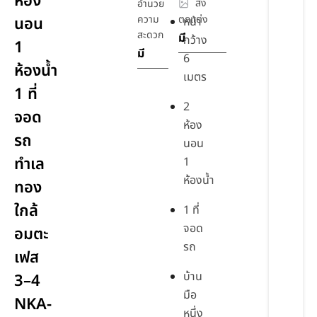
ห้อง
สิ่ง
อำนวย
ความ
ตกแต่ง
นอน
หน้า
สะดวก
มี
กว้าง
1
มี
6
ห้องน้ำ
เมตร
1 ที่
2
จอด
ห้อง
รถ
นอน
ทำเล
1
ห้องน้ำ
ทอง
ใกล้
1 ที่
จอด
อมตะ
รถ
เฟส
บ้าน
3–4
มือ
NKA-
หนึ่ง