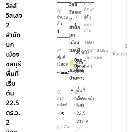
การ
วิลล์
วิลล์
ศึกษา
วิลเลจ
วิลเลจ
อยู่ชั้น
จำนวน
การ
2
2
ชั้น
เดิน
1
สำนัก
ทาง
1
สำนัก
บก
นิคม
เมือง
บก
9
อุตสาหกรรม
ชลบุรี
เนื้อที่(ไร่)
เมือง
กิโลเมตร
อมตะนคร
พื้นที่
0
-
(ไร่)
ราย
ชลบุรี
ใช้สอย
0
อื่นๆ
-
(งาน)
ละเอียด
22.5
-
พื้นที่
(ตรม.)
บ้าน
(ตร.ว.)
เริ่ม
พื้นที่
ต้น
เริ่ม
อายุ
ทิศทาง(หน้า
22.5
ทรัพย์
ประตู)
ต้น
ตร.ว.
-
-
22.5
(ปี)
ตาราง
2
สิ่ง
วา