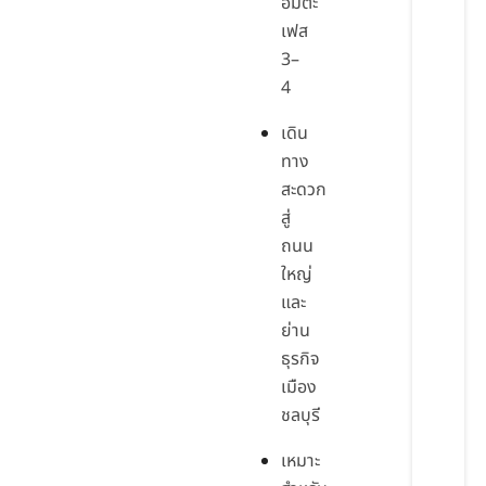
อมตะ
เฟส
3–
4
เดิน
ทาง
สะดวก
สู่
ถนน
ใหญ่
และ
ย่าน
ธุรกิจ
เมือง
ชลบุรี
เหมาะ