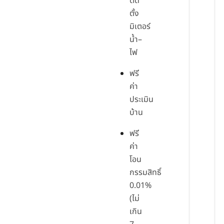
ติด
ตั้ง
มิเตอร์
น้ำ–
ไฟ
ฟรี
ค่า
ประเมิน
บ้าน
ฟรี
ค่า
โอน
กรรมสิทธิ์
0.01%
(ไม่
เกิน