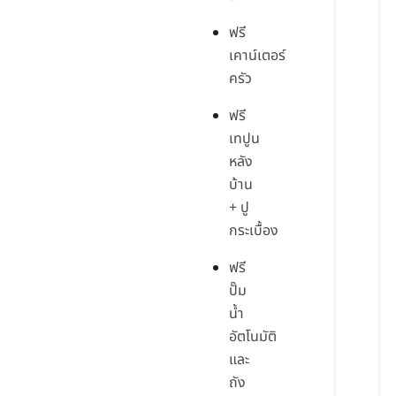
ฟรี
เคาน์เตอร์
ครัว
ฟรี
เทปูน
หลัง
บ้าน
+ ปู
กระเบื้อง
ฟรี
ปั๊ม
น้ำ
อัตโนมัติ
และ
ถัง