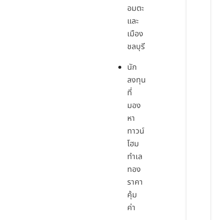
อมตะ
และ
เมือง
ชลบุรี
นัก
ลงทุน
ที่
มอง
หา
ทาวน์
โฮม
ทำเล
ทอง
ราคา
คุ้ม
ค่า