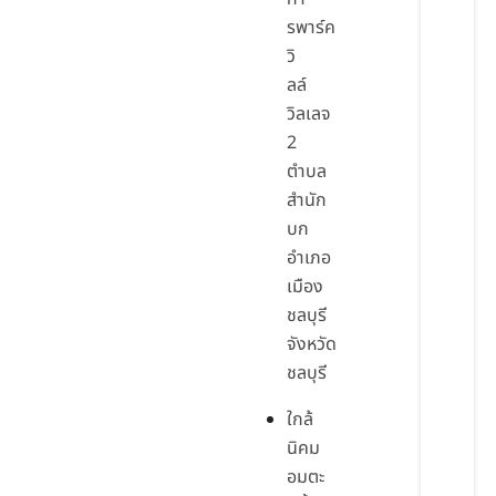
รพาร์ค
วิ
ลล์
วิลเลจ
2
ตำบล
สำนัก
บก
อำเภอ
เมือง
ชลบุรี
จังหวัด
ชลบุรี
ใกล้
นิคม
อมตะ