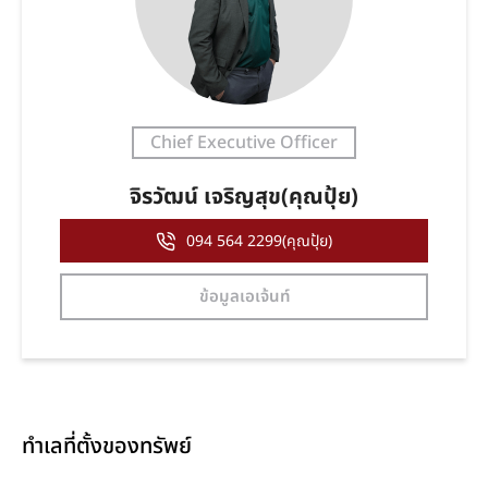
Chief Executive Officer
จิรวัฒน์ เจริญสุข(คุณปุ้ย)
094 564 2299(คุณปุ้ย)
ข้อมูลเอเจ้นท์
ทำเลที่ตั้งของทรัพย์