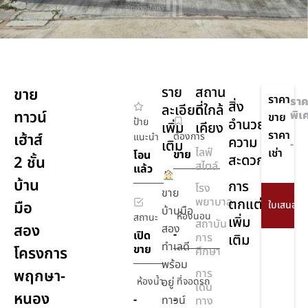
ราย
สถาน
ขาย
ราคา
ราค
สิ่ง
ละเอียด
ที่ใกล้
ทาวน์
พิเ
ขาย
ป้าย
อำนวย
เพิ่ม
เคียง
ราคา
เฮ้าส์
ต้องการ
แนะนำ
ความ
เติม
-
ไลฟ์
เช่า
ขาย
โอน
สะดวก
2 ชั้น
สไตล์
แล้ว
บ้าน
การ
โรง
ขาย
พยาบาล
ตกแต่ง
มือ
บ้านมือ
ห้องนอน
สถานะ
เพิ่ม
สถาบัน
สอง
สอง
-
เปิด
การ
เติม
ทำเลดี
ขาย
โครงการ
ศึกษา
พร้อม
พฤกษา-
การ
ห้องน้ำ
อยู่
ที่จอดรถ
เดิน
หนอง
-
-
ทาวน์
ทาง