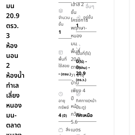
เฮ้าส์ 2
มน
อื่นๆ
ชั้น
20.9
อยู่ชั้น
จำนวน
โครงการ
ตรว.
ชั้น
1
พฤกษา-
1
3
หนอง
มน
ห้อง
พื้นที่
เนื้อที่(ไร่)
นอน
20.9
พื้นที่
0
-
(ไร่)
2
ใช้สอย
ตาราง
0
-
(งาน)
20.9
-
ห้องน้ำ
(ตรม.)
วา อายุ
(ตร.ว.)
บ้าน
ทำเล
เพียง 4
เลี่ยง
ปี
อายุ
ทิศทาง(หน้า
หนอง
หน้า
ทรัพย์
ประตู)
มน-
กว้าง
4
ทิศเหนือ
(ปี)
5.6
ตลาด
เมตร
สิ่ง