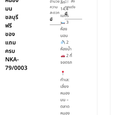
หนอง
สิ่ง
อำนวย
ลึก
ความ
ตกแต่ง
มน
14.4
สะดวก
มี
เมตร
ชลบุรี
มี
3
ฟรี
ห้อง
ของ
นอน
แถม
2
ห้องน้ำ
ครบ
2 ที่
NKA-
จอดรถ
79/0003
ทำเล:
เลี่ยง
หนอง
มน –
ตลาด
หนอง