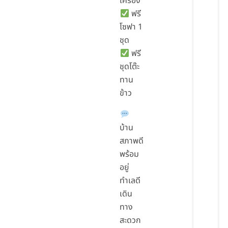
เครื่อง
ฟรี
โซฟา 1
ชุด
ฟรี
ชุดโต๊ะ
ทาน
ข้าว
บ้าน
สภาพดี
พร้อม
อยู่
ทำเลดี
เดิน
ทาง
สะดวก