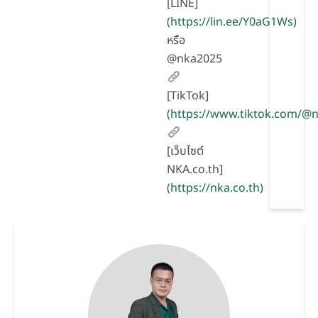
[LINE]
(
https://lin.ee/Y0aG1Ws
)
หรือ
@nka2025
[TikTok]
(
https://www.tiktok.com/
[เว็บไซต์
NKA.co.th]
(
https://nka.co.th
)