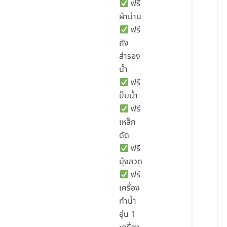
ฟรี
ผ้าม่าน
ฟรี
ถัง
สำรอง
น้ำ
ฟรี
ปั๊มน้ำ
ฟรี
เหล็ก
ดัด
ฟรี
มุ้งลวด
ฟรี
เครื่อง
ทำน้ำ
อุ่น 1