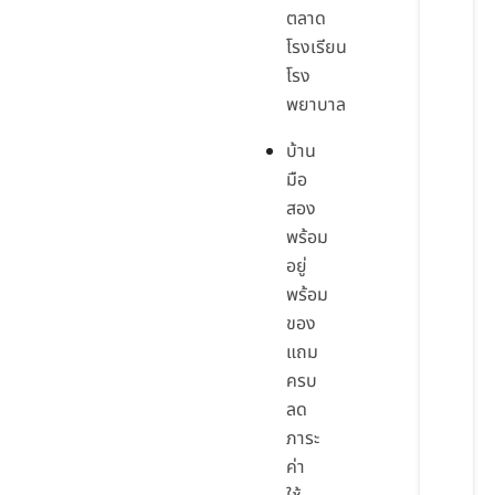
ตลาด
โรงเรียน
โรง
พยาบาล
บ้าน
มือ
สอง
พร้อม
อยู่
พร้อม
ของ
แถม
ครบ
ลด
ภาระ
ค่า