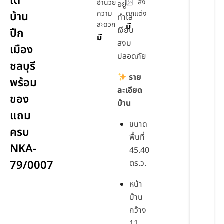
ใต้
สิ่ง
อำนวย
อยู่
ความ
ตกแต่ง
บ้าน
ทำเล
สะดวก
มี
เงียบ
ปึก
มี
สงบ
เมือง
ปลอดภัย
ชลบุรี
ราย
พร้อม
ละเอียด
ของ
บ้าน
แถม
ขนาด
ครบ
พื้นที่
NKA-
45.40
79/0007
ตร.ว.
หน้า
บ้าน
กว้าง
11