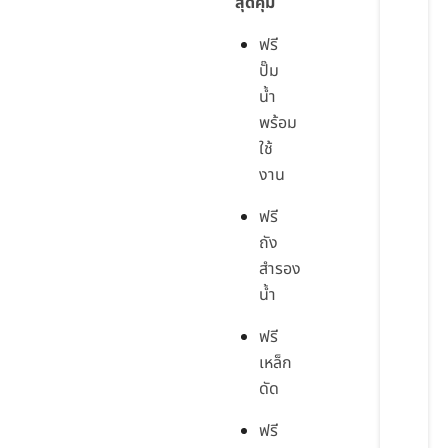
สุดคุ้ม
ฟรี
ปั๊ม
น้ำ
พร้อม
ใช้
งาน
ฟรี
ถัง
สำรอง
น้ำ
ฟรี
เหล็ก
ดัด
ฟรี