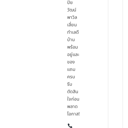
ปิย
วัฒน์
พาวิล
เลี่ยน
ทำเลดี
บ้าน
พร้อม
อยู่และ
ของ
แถม
ครบ
รีบ
ตัดสิน
ใจก่อน
พลาด
โอกาส!