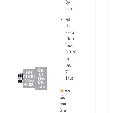
มุ้ง
ลวด
ฟรี
ค่า
ธรรม
เนียม
โอนฯ
0.01%
(ไม่
เกิน
บ้าน
7
รหัส
มือ
เมือง
เมือง
ทรัพย์ :
ชลบุรี
สอง
,
ล้าน)
NKA-
ชลบุรี
ชลบุรี
บ้าน
79/0007
แฝด
จุด
เด่น
ของ
บ้าน