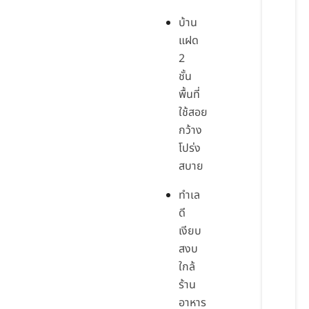
บ้าน
แฝด
2
ชั้น
พื้นที่
ใช้สอย
กว้าง
โปร่ง
สบาย
ทำเล
ดี
เงียบ
สงบ
ใกล้
ร้าน
อาหาร