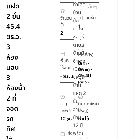
ทำเลดี
แฝด
อื่นๆ
บ้าน
2 ชั้น
อยู่ชั้น
จำนวน
ปึก-
45.4
ชั้น
1
เมือง
2
ตร.ว.
ชลบุรี
ตำบล
3
บ้านปึก
เนื้อที่(ไร่)
ห้อง
อำเภอ
พื้นที่
0
-
(ไร่)
นอน
ใช้สอย
เมือง
0
-
(งาน)
45.40
-
3
(ตรม.)
ชลบุรี
(ตร.ว.)
บ้าน
ห้องน้ำ
แฝด 2
2 ที่
ชั้น
อายุ
ทิศทาง(หน้า
จอด
อายุ
ทรัพย์
ประตู)
รถ
บ้าน
12
ทิศใต้
(ปี)
12 ปี
ทิศ
พร้อม
สิ่ง