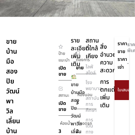
ราย
สถาน
ขาย
ราคา
ราค
สิ่ง
ละเอียด
ที่ใกล้
บ้าน
พิเ
ขาย
ป้าย
อำนวย
เพิ่ม
เคียง
ราคา
มือ
ต้องการ
แนะนำ
ความ
เติม
-
ไลฟ์
เช่า
ขาย
เปิด
สะดวก
สอง
สไตล์
ขาย
ปิย
การ
โรง
ขาย
พยาบาล
ตกแต่ง
วัฒน์
บ้านมือ
ห้องนอน
สถานะ
เพิ่ม
สถาบัน
พา
สอง
3
เปิด
การ
เติม
ปิย
ขาย
วิล
ศึกษา
วัฒน์
เลี่ยน
การ
ห้องน้ำ
พาวิล
ที่จอดรถ
เดิน
บ้าน
3
2
เลี่ยน
ทาง