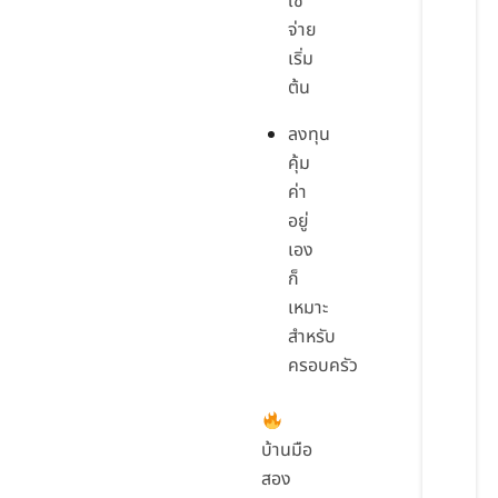
ใช้
จ่าย
เริ่ม
ต้น
ลงทุน
คุ้ม
ค่า
อยู่
เอง
ก็
เหมาะ
สำหรับ
ครอบครัว
บ้านมือ
สอง