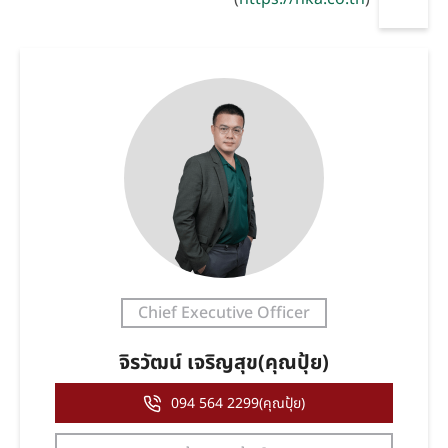
Chief Executive Officer
จิรวัฒน์ เจริญสุข(คุณปุ้ย)
094 564 2299(คุณปุ้ย)