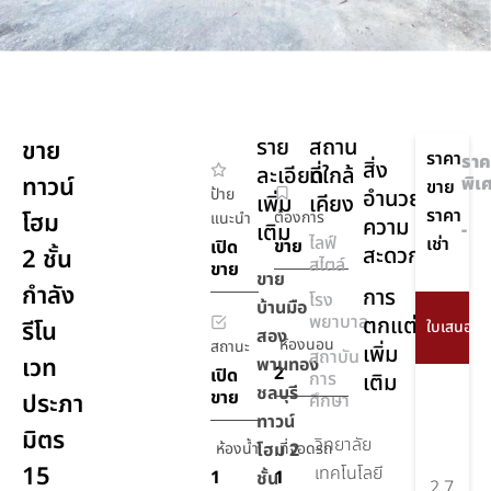
ราย
สถาน
ขาย
ราคา
ราค
สิ่ง
ละเอียด
ที่ใกล้
ทาวน์
พิเ
ขาย
ป้าย
อำนวย
เพิ่ม
เคียง
ราคา
โฮม
ต้องการ
แนะนำ
ความ
เติม
-
ไลฟ์
เช่า
ขาย
เปิด
สะดวก
2 ชั้น
สไตล์
ขาย
ขาย
กำลัง
การ
โรง
บ้านมือ
พยาบาล
ตกแต่ง
รีโน
สอง
ห้องนอน
สถานะ
เพิ่ม
สถาบัน
เวท
พานทอง
2
เปิด
การ
เติม
ชลบุรี
ขาย
ประภา
ศึกษา
ทาวน์
มิตร
วิทยาลัย
ห้องน้ำ
โฮม 2
ที่จอดรถ
15
เทคโนโลยี
1
1
ชั้น
2.7