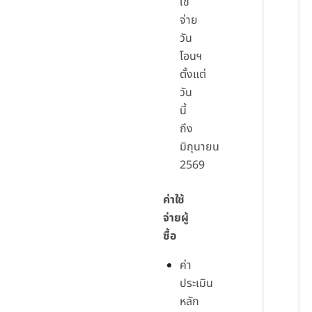
ใช้
จ่าย
วัน
โอนฯ
ตั้งแต่
วัน
นี้
ถึง
มิถุนายน
2569
ค่าใช้
จ่ายผู้
ซื้อ
ค่า
ประเมิน
หลัก