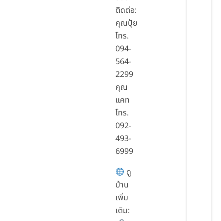
ติดต่อ:
คุณปุ้ย
โทร.
094-
564-
2299
คุณ
แคท
โทร.
092-
493-
6999
ดู
บ้าน
เพิ่ม
เติม: