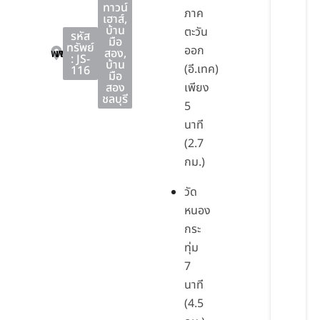
ทาวน์
ภาค
เฮาส์
,
บ้าน
ตะวัน
รหัส
มือ
ทรัพย์
ออก
พานทอง
พานทอง
ชลบุรี
สอง
,
: JS-
บ้าน
(อี.เทค)
116
มือ
สอง
เพียง
ชลบุรี
5
นาที
(2.7
กม.)
วัด
หนอง
กระ
ทุ่ม
7
นาที
(4.5