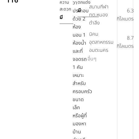
116
ความ
วา
ตกแต่ง
สนามกีฬา
สะดวก
มี
ประกอบ
6.3
ทต.หนอง
มี
ด้วย 2
กิโลเมตร
ตำลึง
ห้อง
นิคม
นอน 1
8.7
อุตสาหกรรม
ห้องน้ำ
กิโลเมตร
อมตะนคร
และที่
อื่นๆ
จอดรถ
1 คัน
เหมาะ
สำหรับ
ครอบครัว
ขนาด
เล็ก
หรือผู้ที่
มองหา
บ้าน