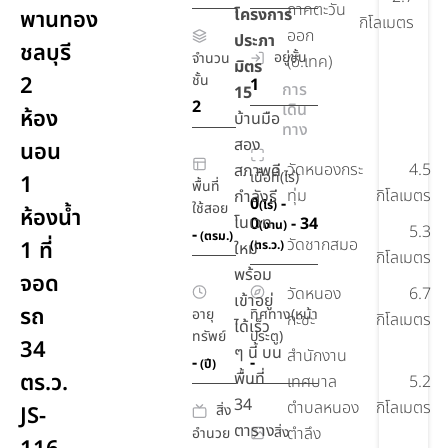
ภาคตะวัน
โครงการ
พานทอง
กิโลเมตร
ออก
ประภา
ชลบุรี
อยู่ชั้น
จำนวน
(อี.เทค)
มิตร
2
ชั้น
1
การ
15
2
เดิน
ห้อง
บ้านมือ
ทาง
สอง
นอน
วัดหนองกระ
4.5
สภาพดี
เนื้อที่(ไร่)
1
พื้นที่
ทุ่ม
กิโลเมตร
กำลังรี
0
-
(ไร่)
ใช้สอย
ห้องน้ำ
โนเวท
0
- 34
(งาน)
5.3
-
(ตรม.)
วัดชากสมอ
1 ที่
(ตร.ว.)
ใหม่
กิโลเมตร
พร้อม
จอด
วัดหนอง
6.7
เข้าอยู่
รถ
อายุ
ทิศทาง(หน้า
กะขะ
กิโลเมตร
ได้เร็ว
ทรัพย์
ประตู)
34
ๆ นี้ บน
สำนักงาน
-
-
(ปี)
ตร.ว.
พื้นที่
เทศบาล
5.2
34
ตำบลหนอง
กิโลเมตร
สิ่ง
JS-
ตาราง
สิ่ง
ตำลึง
อำนวย