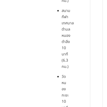
กม.)
สนาม
กีฬา
เทศบาล
ตำบล
หนอง
ตำลึง
10
นาที
(6.3
กม.)
วัด
หน
อง
กะขะ
10