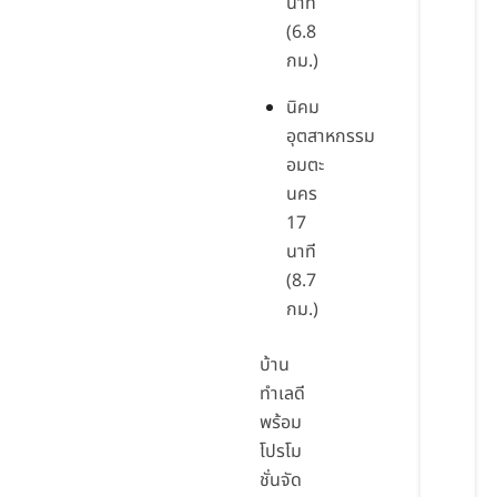
นาที
(6.8
กม.)
นิคม
อุตสาหกรรม
อมตะ
นคร
17
นาที
(8.7
กม.)
บ้าน
ทำเลดี
พร้อม
โปรโม
ชั่นจัด