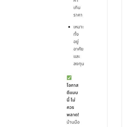
ค่า
เกิน
ราคา
เหมาะ
ทั้ง
อยู่
อาศัย
และ
ลงทุน
โอกาส
ดีแบบ
นี้ ไม่
ควร
พลาด!
บ้านมือ