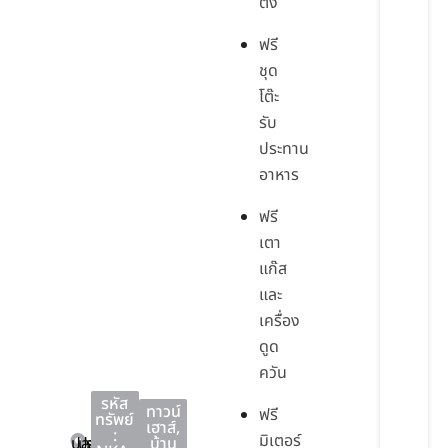
ตั้ง
ฟรี
ชุด
โต๊ะ
รับ
ประทาน
อาหาร
ฟรี
เตา
แก๊ส
และ
เครื่อง
ดูด
ควัน
รหัส
ทาวน์
ฟรี
ทรัพย์
เฮาส์
,
:
มิเตอร์
ปลวกแดง
ปลวกแดง
ระยอง
บ้าน