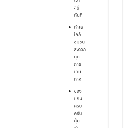
เข้า
อยู่
ทันที
ทำเล
ใกล้
ชุมชน
สะดวก
ทุก
การ
เดิน
ทาง
ของ
แถม
ครบ
ครัน
คุ้ม