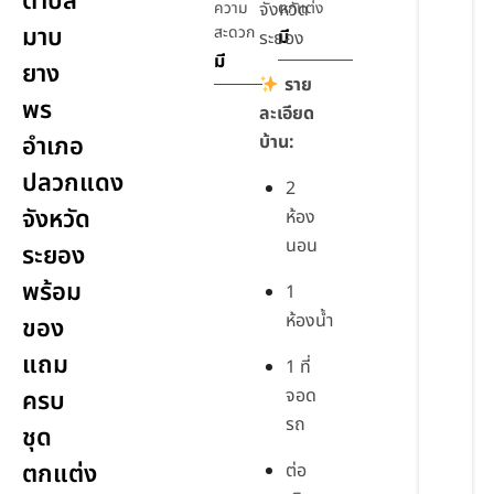
ตำบล
ความ
จังหวัด
ตกแต่ง
มาบ
สะดวก
มี
ระยอง
มี
ยาง
ราย
พร
ละเอียด
อำเภอ
บ้าน:
ปลวกแดง
2
จังหวัด
ห้อง
นอน
ระยอง
พร้อม
1
ห้องน้ำ
ของ
แถม
1 ที่
จอด
ครบ
รถ
ชุด
ตกแต่ง
ต่อ