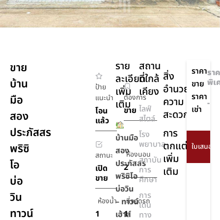
ราย
สถาน
ขาย
ราคา
ราค
สิ่ง
ละเอียด
ที่ใกล้
บ้าน
พิเ
ขาย
ป้าย
อำนวย
เพิ่ม
เคียง
ราคา
มือ
ต้องการ
แนะนำ
ความ
เติม
-
ไลฟ์
เช่า
ขาย
โอน
สะดวก
สอง
สไตล์
แล้ว
ประภัสสร
การ
โรง
บ้านมือ
พยาบาล
ตกแต่ง
พริซิ
สอง
ห้องนอน
สถานะ
เพิ่ม
สถาบัน
โอ
ประภัสสร
2
เปิด
การ
เติม
พริซิโอ
ขาย
บ่อ
ศึกษา
บ่อวิน
วิน
การ
ห้องน้ำ
– ทาวน์
ที่จอดรถ
เดิน
ทาวน์
1
1
เฮ้าส์
ทาง