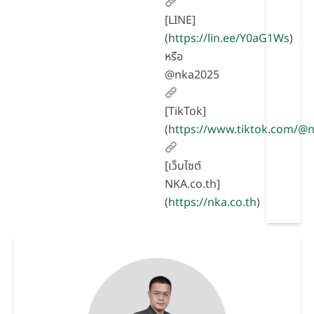
[LINE]
(
https://lin.ee/Y0aG1Ws
)
หรือ
@nka2025
[TikTok]
(
https://www.tiktok.com/
[เว็บไซต์
NKA.co.th]
(
https://nka.co.th
)