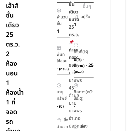
ชั้น
เฮ้าส์
อื่นๆ
เดียว
ชั้น
อยู่ชั้น
จำนวน
ขนาด
เดียว
ชั้น
1
25
1
25
ตร.ว.
ตร.ว.
ทำเล
เนื้อที่(ไร่)
2
พื้นที่
ทอง:
0
-
(ไร่)
ใช้สอย
ห้อง
ซอย
0
- 25
(งาน)
-
(ตรม.)
นอน
(ตร.ว.)
มาบ
ยางพร
1
45
ห้องน้ำ
อายุ
ทิศทาง(หน้า
ตำบล
ทรัพย์
ประตู)
1 ที่
มาบ
-
-
(ปี)
จอด
ยางพร
อำเภอ
สิ่ง
รถ
ปลวกแดง
สิ่ง
อำนวย