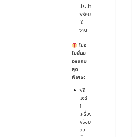
ประปา
พร้อม
ใช้
งาน
โปร
โมชั่นข
องแถม
สุด
พิเศษ:
ฟรี
แอร์
1
เครื่อง
พร้อม
ติด