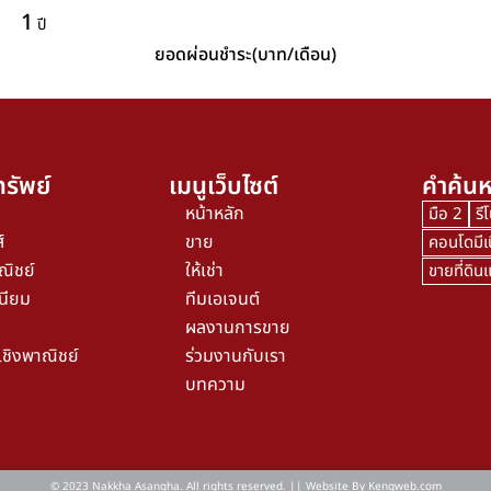
1
ปี
ยอดผ่อนชำระ(บาท/เดือน)
รัพย์
เมนูเว็บไซต์
คำค้นห
หน้าหลัก
มือ 2
รี
์
ขาย
คอนโดมีเ
ณิชย์
ให้เช่า
ขายที่ดิ
นียม
ทีมเอเจนต์
ผลงานการขาย
เชิงพาณิชย์
ร่วมงานกับเรา
บทความ
© 2023 Nakkha Asangha. All rights reserved. || Website By
Kengweb.com