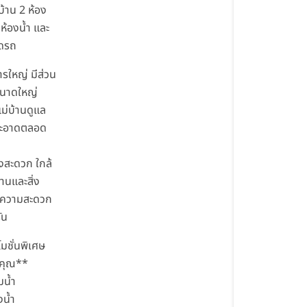
้าน 2 ห้อง
ห้องน้ำ และ
อดรถ
รใหญ่ มีส่วน
นาดใหญ่
ม่บ้านดูแล
ะอาดตลอด
งสะดวก ใกล้
านและสิ่ง
ความสะดวก
ัน
มชั่นพิเศษ
บคุณ**
้มน้ำ
งน้ำ