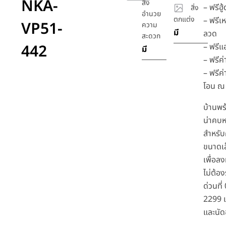
NKA-
สิ่ง
– ฟรีฮู
สิ่ง
อำนวย
ตกแต่ง
– ฟรีเห
VP51-
ความ
มี
ลวด
สะดวก
442
– ฟรีแอ
มี
– ฟรีค่
– ฟรีค่
โอน ณ 
บ้านพร
น่าคบห
สำหรั
ขนาดเล
เพื่อลง
ไม่ต้อง
ด่วนที
2299 เพ
และนัด