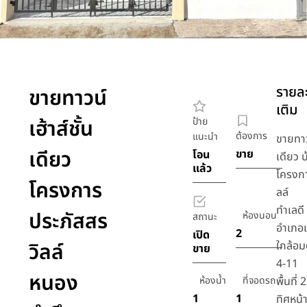
รายละ
ขายทาวน์
เติม
เฮ้าส์ชั้น
ป้าย
ต้องการ
แนะนำ
ขายทาวน
เดียว
ขาย
โอน
เดียว บ
แล้ว
โครงกา
โครงการ
ลล์
ทำเลดี
ประภัสสร
ห้องนอน
สถานะ
อำเภอเ
2
เปิด
วิลล์
ใกล้อ
ขาย
4-11
หนอง
ห้องน้ำ
ที่จอดรถ
พื้นที่
1
1
ทิศหน้า