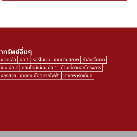
าทรัพย์อื่นๆ
โนเวทแล้ว
มือ 1
รอรีโนเวท
ขายตามสภาพ
กำลังรีโนเวท
นียม มือ 2
คอนโดมีเนียม มือ 1
บ้านเดี่ยวนอกโครงการ
นแปลงสวย
ขายคอนโดติดรถไฟฟ้า
ขายอพาร์ทเม้นท์