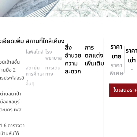
เอียดเพิ่ม
สถานที่ใกล้เคียง
ราคา
สิ่ง
การ
ราค
ไลฟ์สไตล์
โรง
อำนวย
ตกแต่ง
ขาย
พยาบาล
เช่า
์เฮ้าส์ชั้น
ความ
เพิ่มเติม
ราคา
สถาบัน
การเดิน
-
้านมือ 2
สะดวก
พิเศษ
การศึกษา
ทาง
รประภัสสรวิ
อื่นๆ
 ตำบลนาป่า
มืองชลบุรี
มตะนคร เฟส
 21.6 ตารางวา
บ้านหันใต้