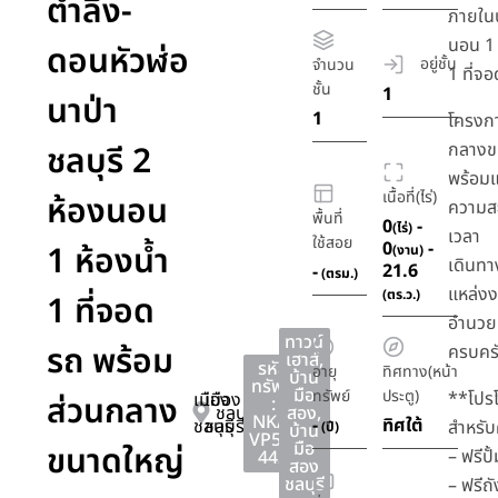
ตำลึง-
ภายในบ
นอน 1 
ดอนหัวฬ่อ
อยู่ชั้น
จำนวน
1 ที่จ
ชั้น
1
นาป่า
1
โครงกา
ชลบุรี 2
กลางข
พร้อมแ
เนื้อที่(ไร่)
ห้องนอน
ความส
พื้นที่
0
-
(ไร่)
เวลา
ใช้สอย
0
-
1 ห้องน้ำ
(งาน)
เดินทา
21.6
-
(ตรม.)
แหล่งง
(ตร.ว.)
1 ที่จอด
อำนวย
ทาวน์
รถ พร้อม
ครบคร
เฮาส์
,
รหัส
อายุ
ทิศทาง(หน้า
บ้าน
ทรัพย์
มือ
ทรัพย์
ประตู)
**โปรโ
ส่วนกลาง
เมือง
เมือง
:
ชลบุรี
สอง
,
NKA-
-
ทิศใต้
ชลบุรี
ชลบุรี
สำหรั
(ปี)
บ้าน
VP51-
มือ
ขนาดใหญ่
– ฟรีปั
442
สอง
ชลบุรี
– ฟรีถั