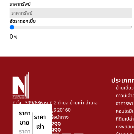
ราคาทรัพย์
อัตราดอกเบี้ย
0
%
ประเภทท
บ้านเดี่ยว
ทาวน์เฮ้าส
ที่ตั้ง : 399/686 หมู่ที่ 2 ตำบล บ้านเก่า อำเภอ
อาคารพา
พานทอง จังหวัด ชลบุรี 20160
คอนโดมิเ
ราคา
ราคา
ตำแหน่งที่ตั้ง. คลิกเพื่อนำทาง
ที่ดินเปล่า
ขาย
โทร. 094 564 2299
เช่า
ทรัพย์สิน
โทร. 092 493 6999
ราคา