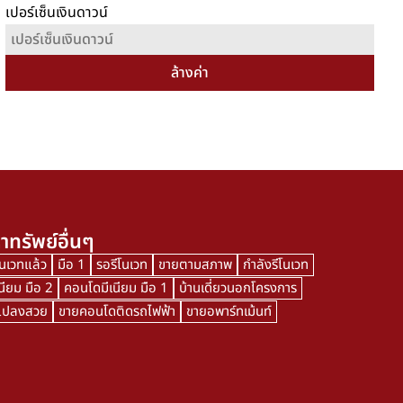
เปอร์เซ็นเงินดาวน์
ล้างค่า
าทรัพย์อื่นๆ
โนเวทแล้ว
มือ 1
รอรีโนเวท
ขายตามสภาพ
กำลังรีโนเวท
นียม มือ 2
คอนโดมีเนียม มือ 1
บ้านเดี่ยวนอกโครงการ
นแปลงสวย
ขายคอนโดติดรถไฟฟ้า
ขายอพาร์ทเม้นท์