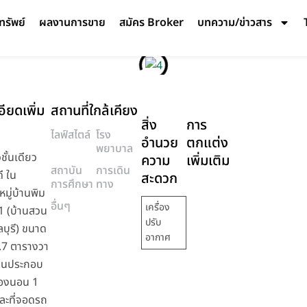
ทรัพย์
ผลงานการขาย
สมัคร Broker
บทความ/ข่าวสาร
ียดเพิ่ม
สถานที่ใกล้เคียง
สิ่ง
การ
ไลฟ์สไตล์
โรง
อำนวย
ตกแต่ง
พยาบาล
วชั้นเดียว
ความ
เพิ่มเติม
สถาบัน
การเดิน
ี ใน
สะดวก
การศึกษา
ทาง
มู่บ้านพิม
อื่นๆ
เครื่อง
1 (บ้านสวน
ปรับ
ลบุรี) ขนาด
อากาศ
26.7 ตารางวา
านประกอบ
้องนอน 1
และที่จอดรถ