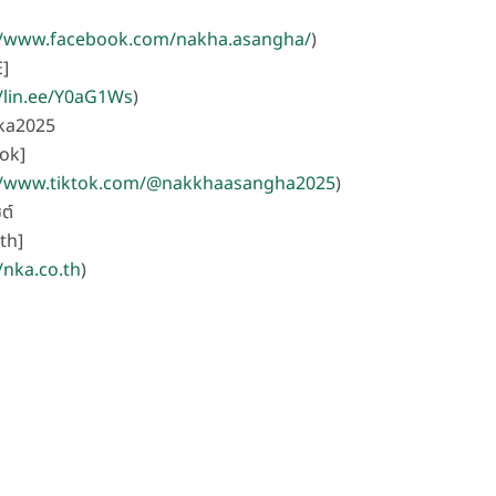
//www.facebook.com/nakha.asangha/
)
E]
//lin.ee/Y0aG1Ws
)
nka2025
ok]
//www.tiktok.com/@nakkhaasangha2025
)
ซต์
th]
/nka.co.th
)