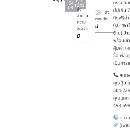
บ้าน
กรรมสิทธ
64-
เดี่ยว
033
สิ่ง
(ไม่เกิน 
สิ่ง
อำนวย
ถึงฟรีค
ตกแต่ง
ความ
0.01% (ไ
มี
สะดวก
ล้าน) บ้
มี
พร้อมเข้า
คุ้มค่า เ
ซื้อเพื่ออ
เป็นการ
สนใจต
คุณปุ้ย 
564-22
คุณแคท 
493-69
ดูบ้าน
[เพจน