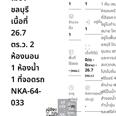
1
1
1 คัน เห
ชลบุรี
ครอบครั
ที่ต้องก
เนื้อที่
อยู่ชั้น
จำนวน
อยู่ในทำ
ชั้น
1
26.7
สบาย โค
1
อยู่ในพื้น
ตร.ว. 2
ชลบุรี ใก
ชุมชน สถ
เนื้อที่(ไร่)
ห้องนอน
และการเ
พื้นที่
0
-
(ไร่)
ใช้สอย
สะดวกสบ
0
-
1 ห้องน้ำ
(งาน)
26.7
-
(ตรม.)
โปรโมชั่
(ตร.ว.)
1 ที่จอดรถ
ฟรีแอร์ 4
ผ้าม่าน ฟ
NKA-64-
ฟรีปั๊มน้
อายุ
ทิศทาง(หน้า
สำรองน้ำ
ทรัพย์
ประตู)
033
รหัส
บ้าน
ทำน้ำอุ่น
-
-
ทรัพย์
(ปี)
มือ
เมือง
เมือง
:
และฟรีค่
ชลบุรี
สอง
,
NKA-
ชลบุรี
ชลบุรี