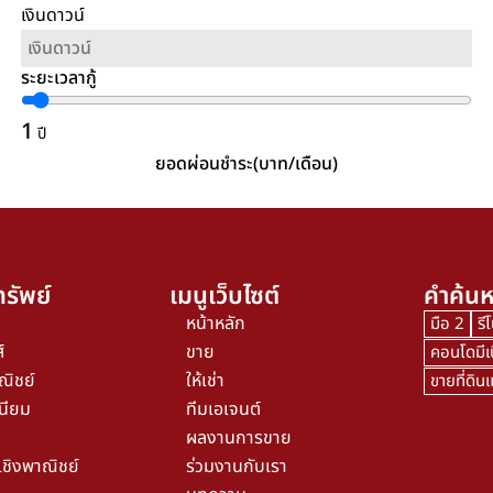
เงินดาวน์
ระยะเวลากู้
1
ปี
ยอดผ่อนชำระ(บาท/เดือน)
รัพย์
เมนูเว็บไซต์
คำค้นห
หน้าหลัก
มือ 2
รี
์
ขาย
คอนโดมีเ
ณิชย์
ให้เช่า
ขายที่ดิ
นียม
ทีมเอเจนต์
ผลงานการขาย
เชิงพาณิชย์
ร่วมงานกับเรา