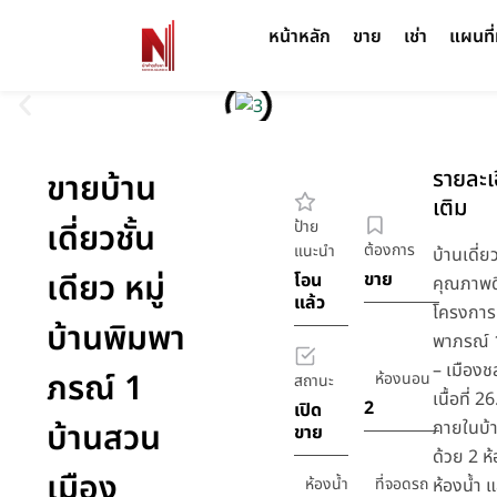
หน้าหลัก
ขาย
เช่า
แผนที่
รายละเอ
ขายบ้าน
เติม
เดี่ยวชั้น
ป้าย
ต้องการ
แนะนำ
บ้านเดี่ย
เดียว หมู่
ขาย
โอน
คุณภาพด
แล้ว
โครงการห
บ้านพิมพา
พาภรณ์ 
– เมืองช
ภรณ์ 1
ห้องนอน
สถานะ
เนื้อที่ 
2
เปิด
บ้านสวน
ภายในบ้
ขาย
ด้วย 2 ห
เมือง
ห้องน้ำ
ที่จอดรถ
ห้องน้ำ 