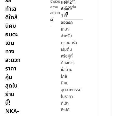
รถ
สิ่ง
อำนวย
นอน 2
ความ
ตกแต่ง
ทำเล
ห้องน้ำ
สะดวก
มี
1 ที่
ดีใกล้
มี
จอดรถ
นิคม
เหมาะ
อมตะ
สำหรับ
เดิน
ครอบครัว
เริ่มต้น
ทาง
หรือผู้ที่
สะดวก
ต้องการ
ราคา
ซื้อบ้าน
คุ้ม
ใกล้
นิคม
สุดใน
อุตสาหกรรม
ย่าน
ในราคา
นี้!
ที่เข้า
ถึงได้
NKA-