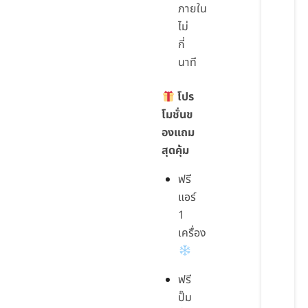
ภายใน
ไม่
กี่
นาที
โปร
โมชั่นข
องแถม
สุดคุ้ม
ฟรี
แอร์
1
เครื่อง
ฟรี
ปั๊ม