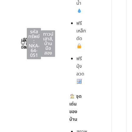
น้ำ
ฟรี
เหล็ก
รหัส
ทาวน์
ทรัพย์
ดัด
เฮาส์
,
เมือง
เมือง
:
ชลบุรี
บ้าน
NKA-
ชลบุรี
ชลบุรี
มือ
64-
สอง
051
ฟรี
มุ้ง
ลวด
จุด
เด่น
ของ
บ้าน
สภาพ