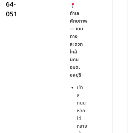
64-
051
ทำเล
ศักยภาพ
— เดิน
ทาง
สะดวก
ใกล้
นิคม
อมตะ
ชลบุรี
เข้า
สู่
ถนน
หลัก
ได้
หลาย