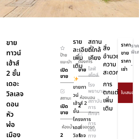
ราย
สถาน
ขาย
ราคา
ราค
สิ่ง
ละเอียด
ที่ใกล้
ทาวน์
พิเ
ขาย
ป้าย
อำนวย
เพิ่ม
เคียง
ราคา
เฮ้าส์
ต้องการ
แนะนำ
ความ
เติม
-
ไลฟ์
เช่า
ขาย
เปิด
สะดวก
2 ชั้น
สไตล์
ขาย
เดอะ
การ
โรง
ขายทา
พยาบาล
ตกแต่ง
วิลเลจ
วน์
ห้องนอน
สถานะ
เพิ่ม
สถาบัน
ดอน
เฮ้าส์ 2
2
เปิด
การ
เติม
ชั้น
ขาย
หัว
ศึกษา
โครงการ
ฬ่อ
การ
ห้องน้ำ
เดอะ
ที่จอดรถ
เดิน
เมือง
2
1
วิลเลจ
ทาง