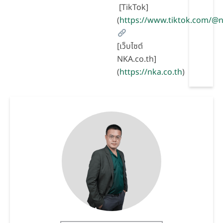
[TikTok]
(
https://www.tiktok.com/
[เว็บไซต์
NKA.co.th]
(
https://nka.co.th
)