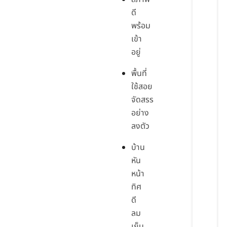
ดี
พร้อม
เข้า
อยู่
พื้นที่
ใช้สอย
จัดสรร
อย่าง
ลงตัว
บ้าน
หัน
หน้า
ทิศ
ดี
ลม
เย็น