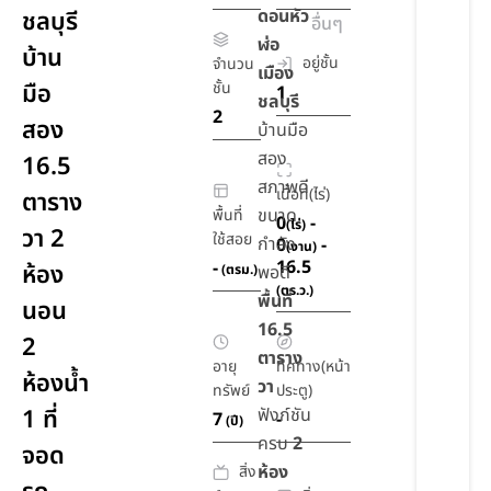
ดอนหัว
ชลบุรี
อื่นๆ
ฬ่อ
บ้าน
อยู่ชั้น
จำนวน
เมือง
มือ
ชั้น
1
ชลบุรี
2
สอง
บ้านมือ
สอง
16.5
สภาพดี
เนื้อที่(ไร่)
ตาราง
ขนาด
พื้นที่
0
-
(ไร่)
วา 2
ใช้สอย
กำลัง
0
-
(งาน)
16.5
-
ห้อง
(ตรม.)
พอดี
(ตร.ว.)
พื้นที่
นอน
16.5
2
ตาราง
อายุ
ทิศทาง(หน้า
ห้องน้ำ
วา
ทรัพย์
ประตู)
1 ที่
ฟังก์ชัน
7
-
(ปี)
ครบ
2
จอด
ห้อง
สิ่ง