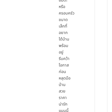
อมตะ
หรือ
ครอบครัว
ขนาด
เล็กที่
อยาก
ได้บ้าน
พร้อม
อยู่
รีบคว้า
โอกาส
ก่อน
หลุดมือ
บ้าน
สวย
ราคา
น่ารัก
แบบนี้