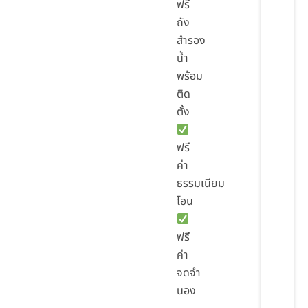
ฟรี
ถัง
สำรอง
น้ำ
พร้อม
ติด
ตั้ง
ฟรี
ค่า
ธรรมเนียม
โอน
ฟรี
ค่า
จดจำ
นอง