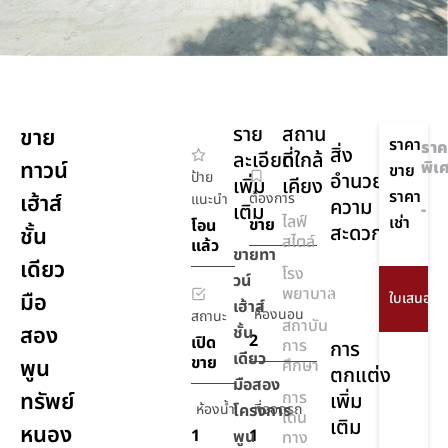
ราย
สถาน
ขาย
ราคา
ราค
สิ่ง
ละเอียด
ที่ใกล้
ทาวน์
พิเ
ขาย
ป้าย
อำนวย
เพิ่ม
เคียง
ราคา
เฮ้าส์
ต้องการ
แนะนำ
ความ
เติม
-
ไลฟ์
เช่า
ขาย
โอน
สะดวก
ชั้น
สไตล์
แล้ว
ขายทา
เดียว
โรง
เครื่อง
วน์
พยาบาล
มือ
ปรับ
เฮ้าส์
ห้องนอน
สถานะ
อากาศ
สถาบัน
สอง
ชั้น
2
เปิด
การ
การ
เดียว
ขาย
พูน
ศึกษา
ตกแต่ง
มือสอง
ทรัพย์
การ
เพิ่ม
ห้องน้ำ
โครงการ
ที่จอดรถ
เดิน
เติม
หนอง
1
1
พูน
ทาง