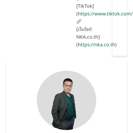
[TikTok]
(
https://www.tiktok.co
[เว็บไซต์
NKA.co.th]
(
https://nka.co.th
)