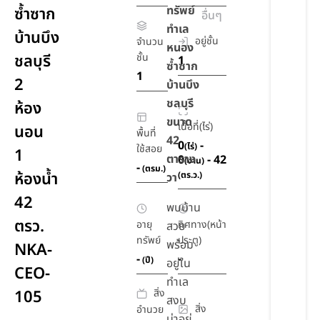
ทรัพย์
ซ้ำซาก
อื่นๆ
ทำเล
บ้านบึง
อยู่ชั้น
จำนวน
หนอง
ชลบุรี
ชั้น
1
ซ้ำซาก
1
2
บ้านบึง
ชลบุรี
ห้อง
ขนาด
เนื้อที่(ไร่)
นอน
พื้นที่
42
0
-
(ไร่)
ใช้สอย
1
ตาราง
0
- 42
(งาน)
-
(ตรม.)
ห้องน้ำ
(ตร.ว.)
วา
42
พบบ้าน
ตรว.
อายุ
ทิศทาง(หน้า
สวย
ทรัพย์
ประตู)
พร้อม
NKA-
-
-
(ปี)
อยู่ใน
CEO-
ทำเล
สิ่ง
105
สงบ
สิ่ง
อำนวย
น่าอยู่