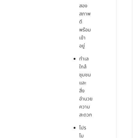
สอง
สภาพ
ดี
พร้อม
เข้า
อยู่
ทำเล
ใกล้
ชุมชน
และ
สิ่ง
อำนวย
ความ
สะดวก
โปร
โม