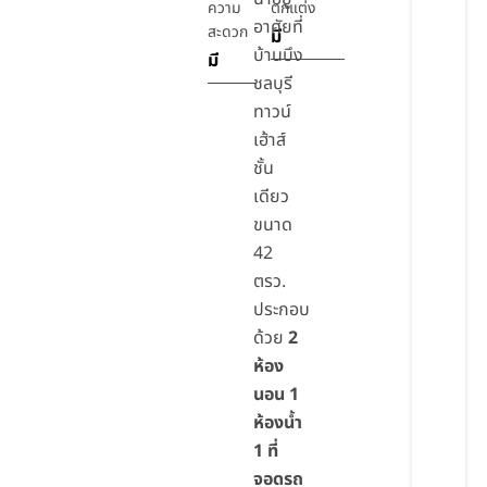
ความ
ตกแต่ง
อาศัยที่
สะดวก
มี
บ้านบึง
มี
ชลบุรี
ทาวน์
เฮ้าส์
ชั้น
เดียว
ขนาด
42
ตรว.
ประกอบ
ด้วย
2
ห้อง
นอน 1
ห้องน้ำ
1 ที่
จอดรถ