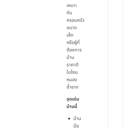
เหมาะ
กับ
ครอบครัว
ขนาด
เล็ก
หรือผู้ที่
ต้องการ
บ้าน
ราคาดี
ในโซน
หนอง
ซ้ำซาก
จุดเด่น
บ้านนี้
บ้าน
มือ