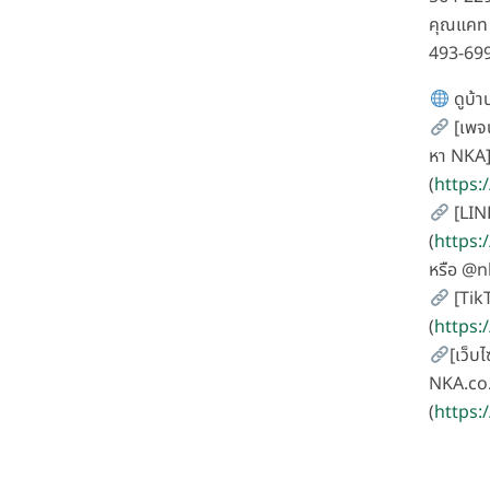
คุณแคท 
493-69
ดูบ้าน
[เพจน
หา NKA
(
https
[LIN
(
https:
หรือ @
[Tik
(
https
[เว็บไ
NKA.co.
(
https: