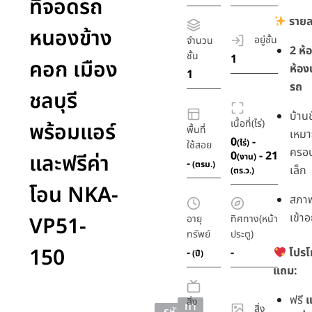
ที่จอดรถ
รายล
หนองข้าง
อยู่ชั้น
จำนวน
2 ห้
ชั้น
1
คอก เมือง
ห้องน
1
รถ
ชลบุรี
บ้านช
เนื้อที่(ไร่)
พร้อมแอร์
พื้นที่
เหมา
0
-
(ไร่)
ใช้สอย
ครอ
0
- 21
และฟรีค่า
(งาน)
-
(ตรม.)
เล็ก
(ตร.ว.)
โอน NKA-
สภาพ
เข้าอย
VP51-
อายุ
ทิศทาง(หน้า
ทรัพย์
ประตู)
150
-
-
โปรโ
(ปี)
แถม:
ฟรี
แ
สิ่ง
ทา
สิ่ง