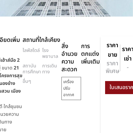
อียดเพิ่ม
สถานที่ใกล้เคียง
ราคา
สิ่ง
การ
ราค
ไลฟ์สไตล์
โรง
อำนวย
ตกแต่ง
ขาย
พยาบาล
เช่า
เฮ้าส์มือ 2
ความ
เพิ่มเติม
ราคา
สถาบัน
การเดิน
-
่
ขนาด
21
สะดวก
พิเศษ
การศึกษา
ทาง
โครงการสุข
อื่นๆ
เครื่อง
นองข้าง
ปรับ
นสวน เมือง
อากาศ
ี ใกล้ชุมชน
อำนวยความ
ดินทาง
บาย