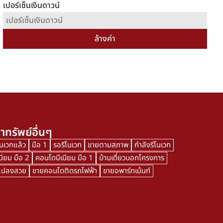
เปอร์เซ็นเงินดาวน์
ล้างค่า
าทรัพย์อื่นๆ
โนเวทแล้ว
มือ 1
รอรีโนเวท
ขายตามสภาพ
กำลังรีโนเวท
นียม มือ 2
คอนโดมีเนียม มือ 1
บ้านเดี่ยวนอกโครงการ
นแปลงสวย
ขายคอนโดติดรถไฟฟ้า
ขายอพาร์ทเม้นท์