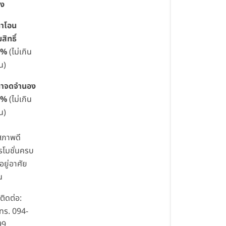
อง
่าโอน
สิทธิ์
1%
(ไม่เกิน
น)
่าจดจำนอง
1%
(ไม่เกิน
น)
สภาพดี
รโมชั่นครบ
อยู่อาศัย
น
ิดต่อ:
โทร. 094-
99