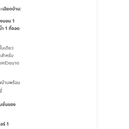
ะเอียดบ้าน:
องนอน 1
้ำ 1 ที่จอด
ั้นเดียว
ะสำหรับ
บครัวขนาด
บ้านพร้อม
ู่
มชั่นของ
อร์ 1