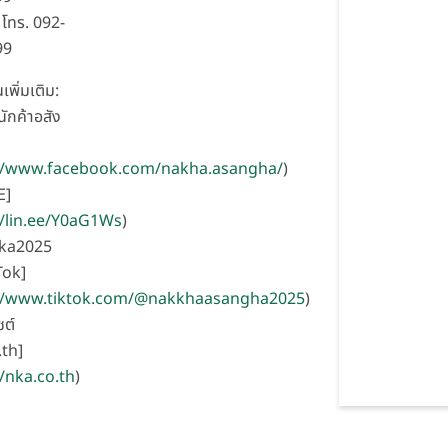
โทร. 092-
99
เพิ่มเติม:
ักค้าอสัง
]
://www.facebook.com/nakha.asangha/
)
E]
//lin.ee/Y0aG1Ws
)
nka2025
Tok]
://www.tiktok.com/@nakkhaasangha2025
)
ซต์
th]
//nka.co.th
)