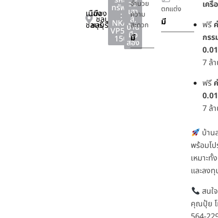
รหัส
วน์
อำนวย
เครื่
ทรัพย์
ตกแต่ง
เฮา
เมือง
เมือง
ความ
:
ชลบุรี
ส์
,
มี
NKA-
ฟรี
ค
ชลบุรี
ชลบุรี
สะดวก
บ้าน
VP51-
มือ
กรรม
มี
150
สอง
0.0
7 ล้า
ฟรี
ค
0.0
7 ล้า
บ้าน
พร้อมโป
เหมาะทั้ง
และลงทุ
สนใจต
คุณปุ้ย 
564-22