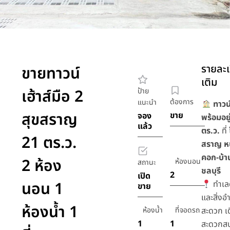
รายละเ
ขายทาวน์
เติม
เฮ้าส์มือ 2
ป้าย
ต้องการ
แนะนำ
ทาวน์
สุขสราญ
ขาย
จอง
พร้อมอยู
แล้ว
ตร.ว.
ที่
21 ตร.ว.
สราญ ห
คอก-บ้า
2 ห้อง
ห้องนอน
สถานะ
ชลบุรี
2
เปิด
นอน 1
ทำเลด
ขาย
และสิ่ง
ห้องน้ำ 1
ห้องน้ำ
ที่จอดรถ
สะดวก เ
1
1
สะดวกส