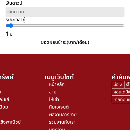
เงินดาวน์
ระยะเวลากู้
1
ปี
ยอดผ่อนชำระ(บาท/เดือน)
รัพย์
เมนูเว็บไซต์
คำค้นห
หน้าหลัก
มือ 2
รี
์
ขาย
คอนโดมีเ
ณิชย์
ให้เช่า
ขายที่ดิ
นียม
ทีมเอเจนต์
ผลงานการขาย
เชิงพาณิชย์
ร่วมงานกับเรา
บทความ