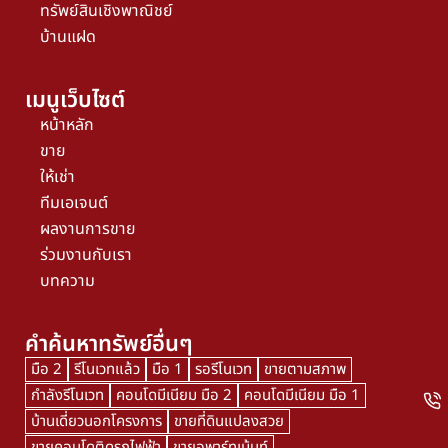
ทรัพย์สินเชิงพาณิชย์
บ้านแฝด
เมนูเว็บไซต์
หน้าหลัก
ขาย
ให้เช่า
ทีมเอเจนต์
ผลงานการขาย
ร่วมงานกับเรา
บทความ
คำค้นหาทรัพย์อื่นๆ
มือ 2
รีโนเวทแล้ว
มือ 1
รอรีโนเวท
ขายตามสภาพ
กำลังรีโนเวท
คอนโดมีเนียม มือ 2
คอนโดมีเนียม มือ 1
บ้านเดี่ยวนอกโครงการ
ขายที่ดินแปลงสวย
ขายคอนโดติดรถไฟฟ้า
ขายอพาร์ทเม้นท์