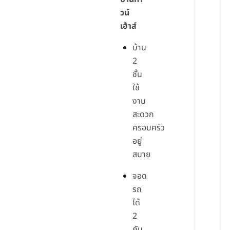
วน์
เฮ้าส์
บ้าน
2
ชั้น
ใช้
งาน
สะดวก
ครอบครัว
อยู่
สบาย
จอด
รถ
ได้
2
คัน