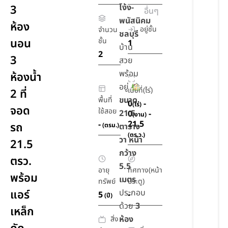
โง้ง-
3
อื่นๆ
พนัสนิคม
ห้อง
อยู่ชั้น
จำนวน
ชลบุรี
นอน
ชั้น
1
บ้าน
2
3
สวย
พร้อม
ห้องน้ำ
อยู่
เนื้อที่(ไร่)
2 ที่
ขนาด
พื้นที่
0
-
(ไร่)
จอด
ใช้สอย
21.5
0
-
(งาน)
21.5
-
รถ
(ตรม.)
ตาราง
(ตร.ว.)
วา หน้า
21.5
กว้าง
ตรว.
5.5
อายุ
ทิศทาง(หน้า
พร้อม
เมตร
ทรัพย์
ประตู)
แอร์
ประกอบ
5
-
(ปี)
ด้วย
3
เหล็ก
ห้อง
สิ่ง