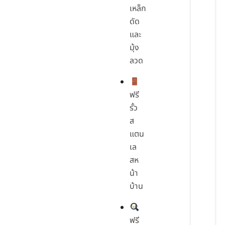
เหล็ก
ดัด
และ
มุ้ง
ลวด
ฟรี
รั้ว
ส
แตน
เล
สห
น้า
บ้าน
ฟรี