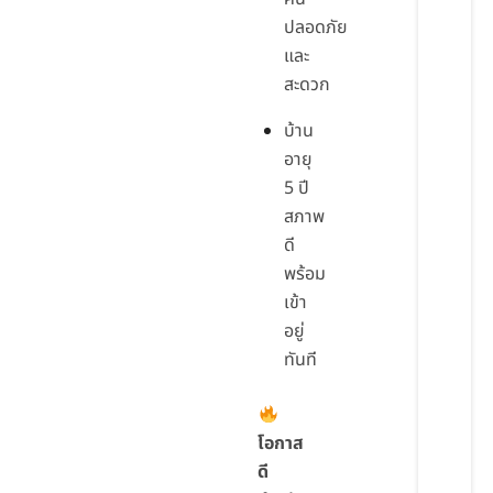
ปลอดภัย
และ
สะดวก
บ้าน
อายุ
5 ปี
สภาพ
ดี
พร้อม
เข้า
อยู่
ทันที
โอกาส
ดี