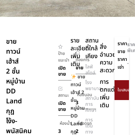
ราย
สถาน
ขาย
ราคา
ราค
สิ่ง
ละเอียด
ที่ใกล้
ทาวน์
พิเ
ขาย
ป้าย
อำนวย
เพิ่ม
เคียง
ราคา
เฮ้าส์
ต้องการ
แนะนำ
ความ
เติม
-
ไลฟ์
เช่า
ขาย
เปิด
สะดวก
2 ชั้น
สไตล์
ขาย
ขาย
หมู่บ้าน
การ
โรง
ทาวน์
พยาบาล
ตกแต่ง
DD
เฮ้าส์ 2
ห้องนอน
สถานะ
เพิ่ม
สถาบัน
Land
ชั้น
3
เปิด
การ
เติม
หมู่บ้าน
ขาย
กุฎ
ศึกษา
DD
โง้ง-
การ
ห้องน้ำ
Land
ที่จอดรถ
เดิน
พนัสนิคม
3
2
กุฎ
ทาง