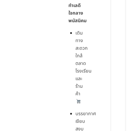
ทำเลดี
ใจกลาง
พนัสนิคม
เดิน
ทาง
สะดวก
ใกล้
ตลาด
โรงเรียน
และ
ร้าน
ค้า
บรรยากาศ
เงียบ
สงบ