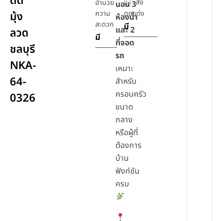
ดัด
สิ่ง
อำนวย
นอน 3
ความ
ตกแต่ง
มุ้ง
ห้องน้ำ
สะดวก
มี
และ 2
ลวด
มี
ที่จอด
ชลบุรี
รถ
NKA-
เหมาะ
64-
สำหรับ
ครอบครัว
0326
ขนาด
กลาง
หรือผู้ที่
ต้องการ
บ้าน
ฟังก์ชัน
ครบ