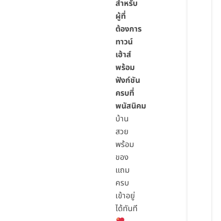
สำหรับ
ผู้ที่
ต้องการ
ทาวน์
เฮ้าส์
พร้อม
ฟังก์ชัน
ครบที่
พนัสนิคม
บ้าน
สวย
พร้อม
ของ
แถม
ครบ
เข้าอยู่
ได้ทันที