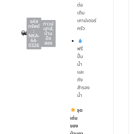
ต่อ
เติม
เคาน์เตอร์
รหัส
ทาวน์
ทรัพย์
ครัว
เฮาส์
,
:
พนัสนิคม
พนัสนิคม
ชลบุรี
บ้าน
NKA-
มือ
64-
สอง
0326
ฟรี
ปั๊ม
น้ำ
และ
ถัง
สำรอง
น้ำ
จุด
เด่น
ของ
บ้านทา