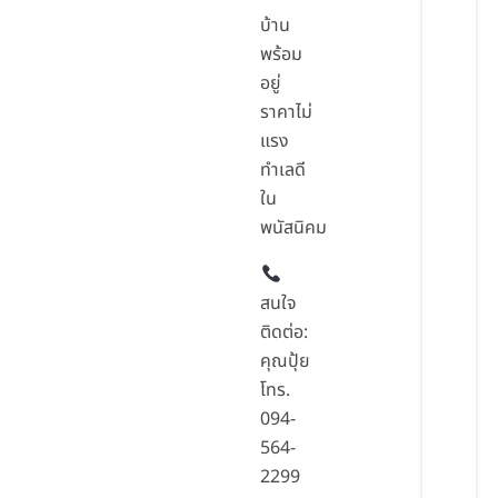
บ้าน
พร้อม
อยู่
ราคาไม่
แรง
ทำเลดี
ใน
พนัสนิคม
สนใจ
ติดต่อ:
คุณปุ้ย
โทร.
094-
564-
2299