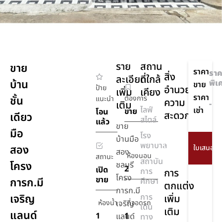
ราย
สถาน
ขาย
ราคา
ราค
สิ่ง
ละเอียด
ที่ใกล้
บ้าน
พิเ
ขาย
ป้าย
อำนวย
เพิ่ม
เคียง
ราคา
ชั้น
ต้องการ
แนะนำ
ความ
เติม
-
ไลฟ์
เช่า
ขาย
โอน
สะดวก
เดียว
สไตล์
แล้ว
ขาย
มือ
โรง
เครื่อง
บ้านมือ
พยาบาล
สอง
ปรับ
สอง
ห้องนอน
สถานะ
อากาศ
สถาบัน
โครง
ชลบุรี
2
เปิด
การ
การ
โครง
ขาย
การก.มี
ศึกษา
ตกแต่ง
การก.มี
เจริญ
การ
เพิ่ม
ห้องน้ำ
เจริญ
ที่จอดรถ
เดิน
เติม
แลนด์
1
1
แลนด์
ทาง