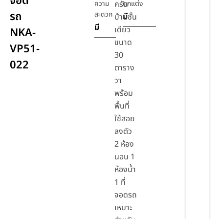
จอด
ความ
ครัน
ตกแต่ง
รถ
สะดวก
มี
บ้านชั้น
มี
เดียว
NKA-
ขนาด
VP51-
30
022
ตาราง
วา
พร้อม
พื้นที่
ใช้สอย
ลงตัว
2 ห้อง
นอน 1
ห้องน้ำ
1 ที่
จอดรถ
เหมาะ