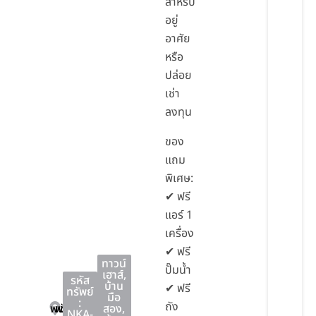
สำหรับ
อยู่
อาศัย
หรือ
ปล่อย
เช่า
ลงทุน
ของ
แถม
พิเศษ:
✔ ฟรี
แอร์ 1
เครื่อง
✔ ฟรี
ทาวน์
ปั๊มน้ำ
เฮาส์
,
รหัส
บ้าน
✔ ฟรี
ทรัพย์
มือ
:
ถัง
พนัสนิคม
พนัสนิคม
ชลบุรี
สอง
,
NKA-