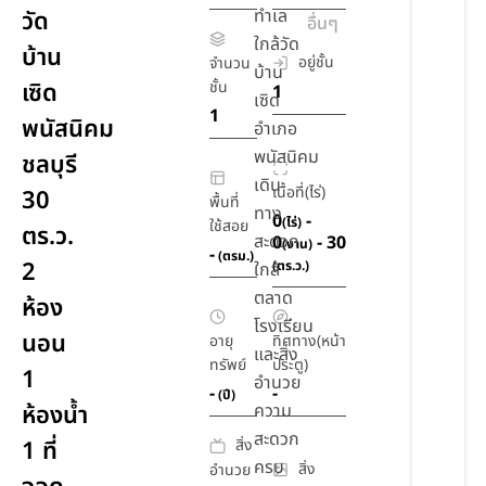
ทำเล
วัด
อื่นๆ
ใกล้วัด
บ้าน
อยู่ชั้น
จำนวน
บ้าน
เซิด
ชั้น
1
เซิด
1
พนัสนิคม
อำเภอ
พนัสนิคม
ชลบุรี
เดิน
เนื้อที่(ไร่)
30
พื้นที่
ทาง
0
-
(ไร่)
ใช้สอย
ตร.ว.
สะดวก
0
- 30
(งาน)
-
(ตรม.)
2
(ตร.ว.)
ใกล้
ตลาด
ห้อง
โรงเรียน
นอน
อายุ
ทิศทาง(หน้า
และสิ่ง
ทรัพย์
ประตู)
1
อำนวย
-
-
(ปี)
ห้องน้ำ
ความ
สะดวก
สิ่ง
1 ที่
ครบ
สิ่ง
อำนวย