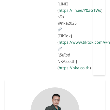
[LINE]
(
https://lin.ee/Y0aG1Ws
)
หรือ
@nka2025
[TikTok]
(
https://www.tiktok.com/@
[เว็บไซต์
NKA.co.th]
(
https://nka.co.th
)