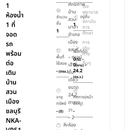
ศักยภาพ
1
โรง
บ้าน
พยาบาล
ห้องน้ำ
อยู่ชั้น
จำนวน
สวน-
สถาบัน
1 ที่
ชั้น
1
นาป่า
การ
1
ศึกษา
จอด
อำเภอ
เมือง
การ
รถ
เดิน
ชลบุรี
เนื้อที่(ไร่)
พร้อม
ทาง
– ทาวน์
พื้นที่
0
-
(ไร่)
ต่อ
อื่นๆ
ใช้สอย
เฮ้าส์
0
-
(งาน)
24.2
-
เติม
(ตรม.)
ชั้น
(ตร.ว.)
เดียว
บ้าน
ขนาด
สวน
24.2
อายุ
ทิศทาง(หน้า
เมือง
ตาราง
ทรัพย์
ประตู)
ชลบุรี
วา
-
-
(ปี)
– 2
NKA-
ห้อง
สิ่ง