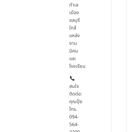
ทำเล
เมือง
ชลบุรี
ใกล้
แหล่ง
งาน
นิคม
และ
โรงเรียน
สนใจ
ติดต่อ:
คุณปุ้ย
โทร.
094-
564-