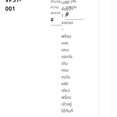
VP51-
สิ่ง
อำนวย
นอน 1
ความ
ตกแต่ง
001
ห้องน้ำ
สะดวก
มี
1 ที่
มี
จอดรถ
–
พร้อม
ของ
แถม
และต่อ
เติม
ครบ
จบใน
หลัง
เดียว
พร้อม
เข้าอยู่
ได้ทันที