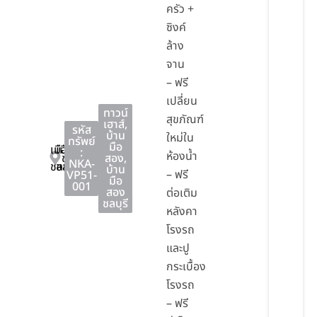
ครัว +
ซิงค์
ล้าง
จาน
– ฟรี
เปลี่ยน
ทาวน์
สุขภัณฑ์
เฮาส์
,
รหัส
บ้าน
ใหม่ใน
ทรัพย์
มือ
เมือง
เมือง
:
ห้องน้ำ
ชลบุรี
สอง
,
NKA-
ชลบุรี
ชลบุรี
บ้าน
– ฟรี
VP51-
มือ
001
สอง
ต่อเติม
ชลบุรี
หลังคา
โรงรถ
และปู
กระเบื้อง
โรงรถ
– ฟรี