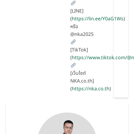
[LINE]
(
https://lin.ee/Y0aG1Ws
)
หรือ
@nka2025
[TikTok]
(
https://www.tiktok.com/
[เว็บไซต์
NKA.co.th]
(
https://nka.co.th
)