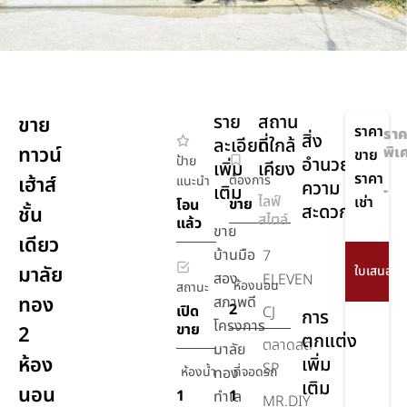
ราย
สถาน
ขาย
ราคา
ราค
สิ่ง
ละเอียด
ที่ใกล้
ทาวน์
พิเ
ขาย
ป้าย
อำนวย
เพิ่ม
เคียง
ราคา
เฮ้าส์
ต้องการ
แนะนำ
ความ
เติม
-
ไลฟ์
เช่า
ขาย
โอน
สะดวก
ชั้น
สไตล์
แล้ว
ขาย
เดียว
เครื่อง
บ้านมือ
7
มาลัย
ปรับ
สอง
ELEVEN
ห้องนอน
สถานะ
อากาศ
ทอง
สภาพดี
2
เปิด
CJ
การ
โครงการ
ขาย
2
ตกแต่ง
ตลาดสด
มาลัย
ห้อง
เพิ่ม
SP
ห้องน้ำ
ทอง
ที่จอดรถ
เติม
นอน
1
1
ทำเล
MR.DIY