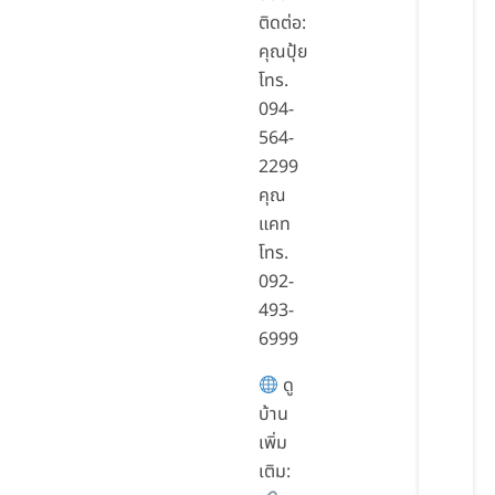
ติดต่อ:
คุณปุ้ย
โทร.
094-
564-
2299
คุณ
แคท
โทร.
092-
493-
6999
ดู
บ้าน
เพิ่ม
เติม: