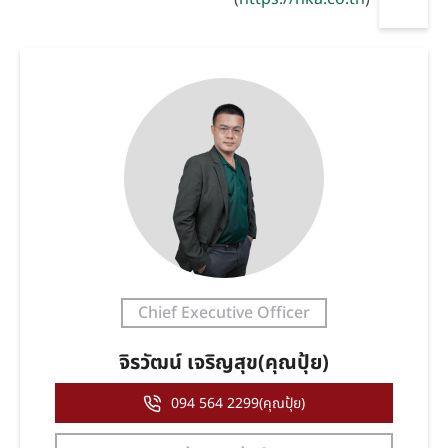
Chief Executive Officer
จิรวัฒน์ เจริญสุข(คุณปุ้ย)
094 564 2299(คุณปุ้ย)