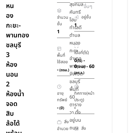
สุขกมล
หน
อื่นๆ
คันทรี
อง
อยู่ชั้น
จำนวน
โฮม
กะขะ-
ชั้น
1
ทำเลดี
1
พานทอง
ตำบล
หนอง
ชลบุรี
กะขะ
เนื้อที่(ไร่)
3
พื้นที่
อำเภอ
0
-
(ไร่)
ใช้สอย
ห้อง
พานทอง
0
- 60
(งาน)
-
(ตรม.)
นอน
(ตร.ว.)
จังหวัด
ชลบุรี
2
พื้นที่
ห้องน้ำ
อายุ
ทิศทาง(หน้า
60
ทรัพย์
ประตู)
จอด
ตาราง
-
-
(ปี)
สิบ
วา ตั้ง
อยู่บน
สิ่ง
ล้อได้
ถนน
สิ่ง
อำนวย