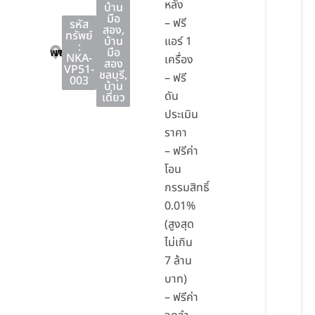
หลัง
บ้าน
มือ
– ฟรี
รหัส
สอง
,
ทรัพย์
บ้าน
แอร์ 1
:
พานทอง
พานทอง
ชลบุรี
มือ
NKA-
เครื่อง
สอง
VP51-
ชลบุรี
,
– ฟรี
003
บ้าน
ดัน
เดี่ยว
ประเมิน
ราคา
– ฟรีค่า
โอน
กรรมสิทธิ์
0.01%
(สูงสุด
ไม่เกิน
7 ล้าน
บาท)
– ฟรีค่า