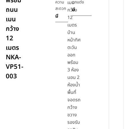
พร้อม
ความ
เมน
ตกแต่ง
ถนน
สะดวก
มี
กว้าง
มี
12
เมน
เมตร
กว้าง
บ้าน
12
หน้าทิศ
เมตร
ตะวัน
ออก
NKA-
พร้อม
VP51-
3 ห้อง
003
นอน 2
ห้องน้ำ
พื้นที่
จอดรถ
กว้าง
ขวาง
รองรับ