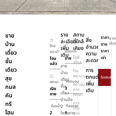
ราย
สถาน
ขาย
ราคา
ราค
สิ่ง
ละเอียด
ที่ใกล้
บ้าน
พิเ
ขาย
ป้าย
อำนวย
เพิ่ม
เคียง
ราคา
เดี่ยว
ต้องการ
แนะนำ
ความ
เติม
-
ไลฟ์
เช่า
ขาย
โอน
สะดวก
ชั้น
สไตล์
แล้ว
ขาย
เดียว
การ
โรง
บ้าน
พยาบาล
ตกแต่ง
สุข
เดี่ยว
ห้องนอน
สถานะ
เพิ่ม
สถาบัน
กมล
ชั้น
3
เปิด
การ
เติม
เดียว
ขาย
คัน
ศึกษา
บ้านมือ
ทรี
การ
ห้องน้ำ
2
ที่จอดรถ
เดิน
โฮม
2
1
โครงการ
ทาง