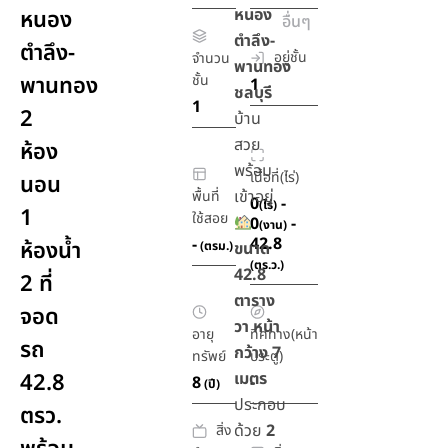
หนอง
หนอง
อื่นๆ
ตำลึง-
ตำลึง-
อยู่ชั้น
จำนวน
พานทอง
พานทอง
ชั้น
1
ชลบุรี
1
2
บ้าน
สวย
ห้อง
พร้อม
เนื้อที่(ไร่)
นอน
เข้าอยู่
พื้นที่
0
-
(ไร่)
1
ใช้สอย
0
-
(งาน)
42.8
-
ห้องน้ำ
(ตรม.)
ขนาด
(ตร.ว.)
42.8
2 ที่
ตาราง
จอด
วา หน้า
อายุ
ทิศทาง(หน้า
รถ
กว้าง 7
ทรัพย์
ประตู)
42.8
เมตร
8
-
(ปี)
ประกอบ
ตรว.
ด้วย
2
สิ่ง