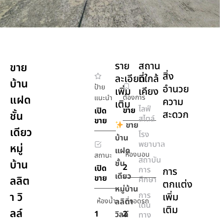
ราย
สถาน
ขาย
สิ่ง
ละเอียด
ที่ใกล้
บ้าน
ป้าย
อำนวย
เพิ่ม
เคียง
แฝด
ต้องการ
แนะนำ
ความ
เติม
ไลฟ์
ขาย
เปิด
สะดวก
ชั้น
สไตล์
ขาย
ขาย
เดียว
โรง
เครื่อง
บ้าน
พยาบาล
หมู่
ปรับ
แฝด
ห้องนอน
สถานะ
อากาศ
สถาบัน
บ้าน
ชั้น
2
เปิด
การ
การ
เดียว
ขาย
ลลิต
ศึกษา
ตกแต่ง
หมู่บ้าน
า วิ
การ
เพิ่ม
ห้องน้ำ
ลลิตา
ที่จอดรถ
เดิน
เติม
ลล์
1
2
วิลล์
ทาง