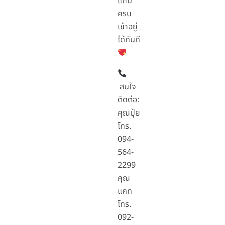
แถม
ครบ
เข้าอยู่
ได้ทันที
สนใจ
ติดต่อ:
คุณปุ้ย
โทร.
094-
564-
2299
คุณ
แคท
โทร.
092-