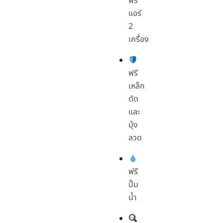
ฟรี
แอร์
2
เครื่อง
ฟรี
เหล็ก
ดัด
และ
มุ้ง
ลวด
ฟรี
ปั๊ม
น้ำ