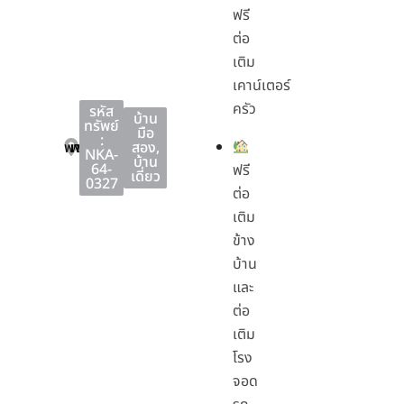
ฟรี
ต่อ
เติม
เคาน์เตอร์
ครัว
รหัส
บ้าน
ทรัพย์
มือ
:
พานทอง
พานทอง
ชลบุรี
สอง
,
NKA-
บ้าน
64-
ฟรี
เดี่ยว
0327
ต่อ
เติม
ข้าง
บ้าน
และ
ต่อ
เติม
โรง
จอด