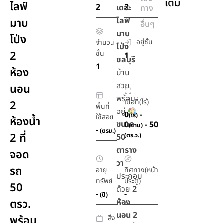
เติม
ไลฟ์
2
2
เดอะ
ทาง
ไลฟ์
มาบ
อื่นๆ
มาบ
โป่ง
อยู่ชั้น
จำนวน
โป่ง
2
ชั้น
1
ชลบุรี
1
ห้อง
บ้าน
สวย
นอน
พร้อม
เนื้อที่(ไร่)
2
พื้นที่
อยู่
0
-
(ไร่)
ใช้สอย
ห้องน้ำ
ขนาด
0
- 50
(งาน)
-
(ตรม.)
2 ที่
(ตร.ว.)
50
ตาราง
จอด
วา
รถ
อายุ
ทิศทาง(หน้า
ประกอบ
ทรัพย์
ประตู)
50
ด้วย
2
-
-
(ปี)
ตรว.
ห้อง
นอน 2
สิ่ง
พร้อม