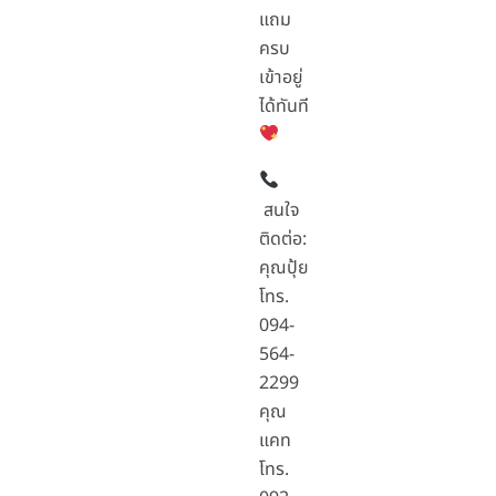
แถม
ครบ
เข้าอยู่
ได้ทันที
สนใจ
ติดต่อ:
คุณปุ้ย
โทร.
094-
564-
2299
คุณ
แคท
โทร.