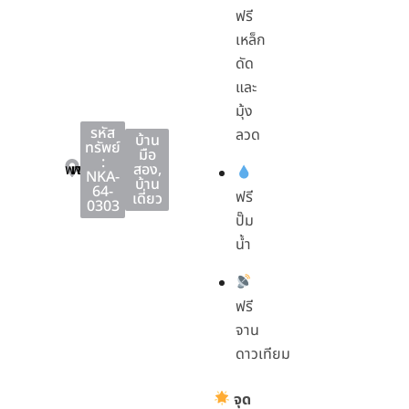
ฟรี
เหล็ก
ดัด
และ
มุ้ง
รหัส
ลวด
บ้าน
ทรัพย์
มือ
:
พานทอง
พานทอง
ชลบุรี
สอง
,
NKA-
บ้าน
64-
ฟรี
เดี่ยว
0303
ปั๊ม
น้ำ
ฟรี
จาน
ดาวเทียม
จุด