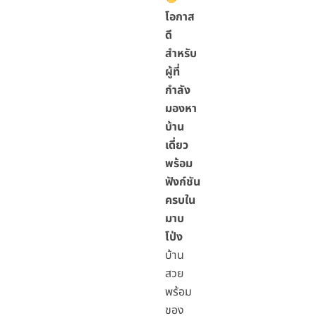
โอกาส
ดี
สำหรับ
ผู้ที่
กำลัง
มองหา
บ้าน
เดี่ยว
พร้อม
ฟังก์ชัน
ครบใน
มาบ
โป่ง
บ้าน
สวย
พร้อม
ของ