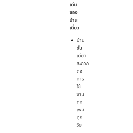
เด่น
ของ
บ้าน
เดี่ยว
บ้าน
ชั้น
เดียว
สะดวก
ต่อ
การ
ใช้
งาน
ทุก
เพศ
ทุก
วัย