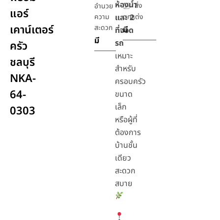
ห้องน้ำ
สิ่ง
อำนวย
แอร์
ความ
และ 2
ตกแต่ง
เคาน์เตอร์
สะดวก
มี
ที่จอด
มี
รถ
ครัว
เหมาะ
ชลบุรี
สำหรับ
NKA-
ครอบครัว
64-
ขนาด
เล็ก
0303
หรือผู้ที่
ต้องการ
บ้านชั้น
เดียว
สะดวก
สบาย