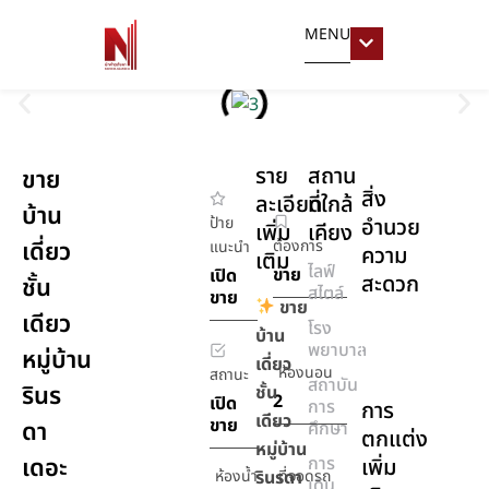
MENU
ราย
สถาน
ขาย
สิ่ง
ละเอียด
ที่ใกล้
บ้าน
ป้าย
อำนวย
เพิ่ม
เคียง
เดี่ยว
ต้องการ
แนะนำ
ความ
เติม
ไลฟ์
ขาย
เปิด
สะดวก
ชั้น
สไตล์
ขาย
ขาย
เดียว
โรง
เครื่อง
บ้าน
พยาบาล
หมู่บ้าน
ปรับ
เดี่ยว
ห้องนอน
สถานะ
อากาศ
สถาบัน
รินร
ชั้น
2
เปิด
การ
การ
เดียว
ขาย
ดา
ศึกษา
ตกแต่ง
หมู่บ้าน
เดอะ
การ
เพิ่ม
ห้องน้ำ
รินรดา
ที่จอดรถ
เดิน