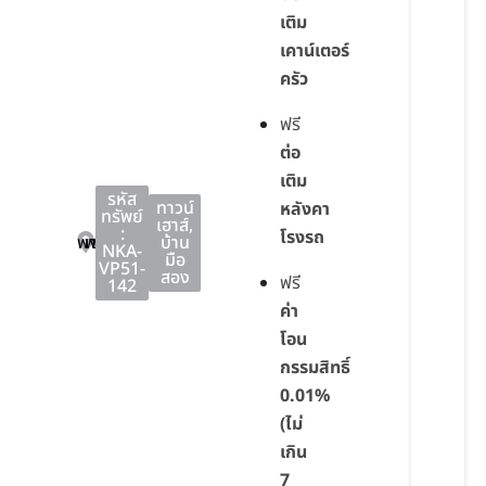
เติม
เคาน์เตอร์
ครัว
ฟรี
ต่อ
เติม
รหัส
ทาวน์
หลังคา
ทรัพย์
เฮาส์
,
:
โรงรถ
พานทอง
พานทอง
ชลบุรี
บ้าน
NKA-
มือ
VP51-
สอง
ฟรี
142
ค่า
โอน
กรรมสิทธิ์
0.01%
(ไม่
เกิน
7