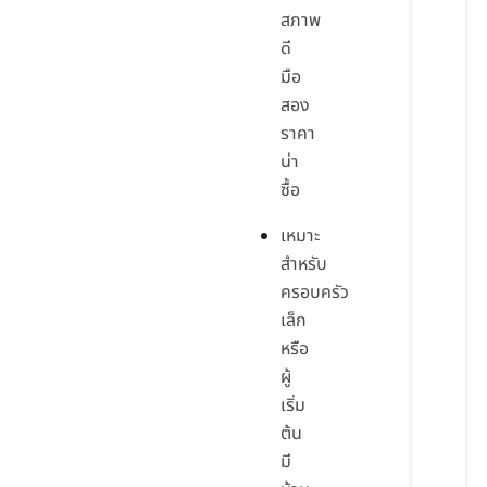
สภาพ
ดี
มือ
สอง
ราคา
น่า
ซื้อ
เหมาะ
สำหรับ
ครอบครัว
เล็ก
หรือ
ผู้
เริ่ม
ต้น
มี