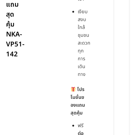
แถม
เงียบ
สุด
สงบ
คุ้ม
ใกล้
NKA-
ชุมชน
VP51-
สะดวก
ทุก
142
การ
เดิน
ทาง
โปร
โมชั่นข
องแถม
สุดคุ้ม
ฟรี
ต่อ