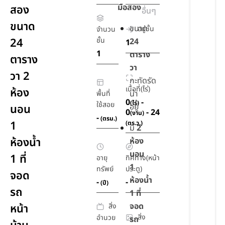
มือสอง
สอง
อื่นๆ
ขนาด
ขนาด
อยู่ชั้น
จำนวน
24
ชั้น
24
1
1
ตาราง
ตาราง
วา
วา 2
กะทัดรัด
เนื้อที่(ไร่)
ห้อง
น่า
พื้นที่
0
-
(ไร่)
ใช้สอย
อยู่
นอน
0
- 24
(งาน)
-
(ตรม.)
1
(ตร.ว.)
มี
2
ห้องน้ำ
ห้อง
นอน
1 ที่
อายุ
ทิศทาง(หน้า
1
ทรัพย์
ประตู)
จอด
ห้องน้ำ
-
-
(ปี)
รถ
1 ที่
จอด
สิ่ง
หน้า
สิ่ง
อำนวย
รถ