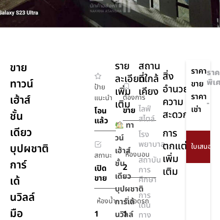
ราย
สถาน
ขาย
ราคา
ราค
สิ่ง
ละเอียด
ที่ใกล้
ทาวน์
พิเ
ขาย
ป้าย
อำนวย
เพิ่ม
เคียง
ราคา
เฮ้าส์
ต้องการ
แนะนำ
ความ
เติม
-
ไลฟ์
เช่า
ขาย
โอน
สะดวก
ชั้น
สไตล์
แล้ว
ทา
เดียว
การ
โรง
วน์
พยาบาล
ตกแต่ง
บุปผชาติ
เฮ้าส์
ห้องนอน
สถานะ
เพิ่ม
สถาบัน
การ์
ชั้น
2
เปิด
การ
เติม
เดียว
ขาย
เด้
ศึกษา
บุปผชาติ
นวิลล์
การ
ห้องน้ำ
การ์เด้
ที่จอดรถ
เดิน
มือ
1
1
นวิลล์
ทาง