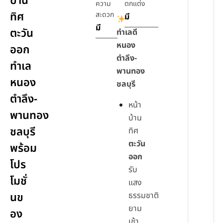
บ้าน
ความ
ตกแต่ง
ทิศ
สะดวก
มี
มี
ตะวัน
ทำเลดี
หนอง
ออก
ตำลึง-
ทำเล
พานทอง
หนอง
ชลบุรี
ตำลึง-
หน้า
พานทอง
บ้าน
ชลบุรี
ทิศ
ตะวัน
พร้อม
ออก
โปร
รับ
โมชั่
แสง
นข
ธรรมชาติ
ยาม
อง
เช้า