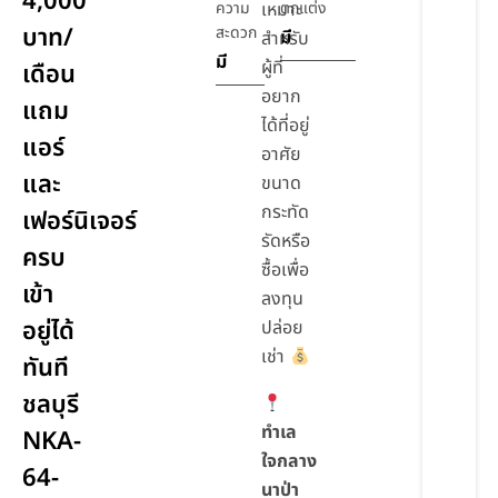
4,000
ความ
เหมาะ
ตกแต่ง
บาท/
สะดวก
มี
สำหรับ
มี
ผู้ที่
เดือน
อยาก
แถม
ได้ที่อยู่
แอร์
อาศัย
และ
ขนาด
กระทัด
เฟอร์นิเจอร์
รัดหรือ
ครบ
ซื้อเพื่อ
เข้า
ลงทุน
อยู่ได้
ปล่อย
เช่า
ทันที
ชลบุรี
ทำเล
NKA-
ใจกลาง
64-
นาป่า