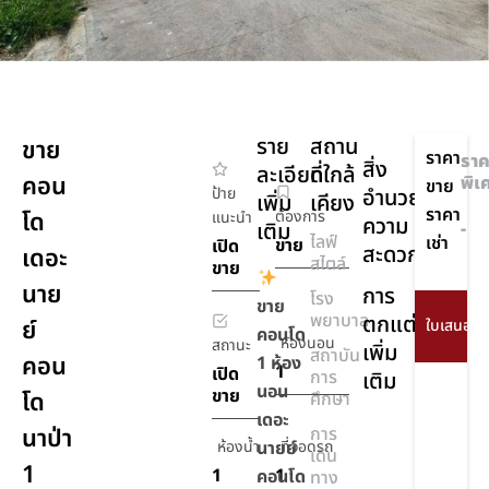
ราย
สถาน
ขาย
ราคา
ราค
สิ่ง
ละเอียด
ที่ใกล้
คอน
พิเ
ขาย
ป้าย
อำนวย
เพิ่ม
เคียง
ราคา
โด
ต้องการ
แนะนำ
ความ
เติม
-
ไลฟ์
เช่า
ขาย
เปิด
สะดวก
เดอะ
สไตล์
ขาย
นาย
การ
โรง
ขาย
พยาบาล
ตกแต่ง
ย์
คอนโด
ห้องนอน
สถานะ
เพิ่ม
สถาบัน
คอน
1 ห้อง
1
เปิด
การ
เติม
นอน
ขาย
โด
ศึกษา
เดอะ
นาป่า
การ
ห้องน้ำ
นายย์
ที่จอดรถ
เดิน
1
1
1
คอนโด
ทาง