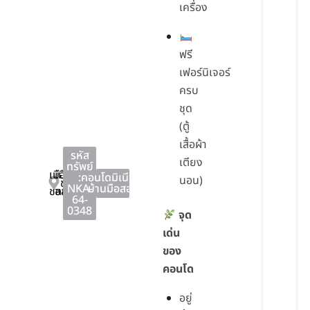
เครื่อง
ฟรี
เฟอร์นิเจอร์
ครบ
ชุด
(ตู้
เสื้อผ้า
รหัส
เตียง
ทรัพย์
เมือง
เมือง
:
คอนโดมิเนียม
,
นอน)
ชลบุรี
NKA-
บ้านมือสอง
ชลบุรี
ชลบุรี
64-
0348
จุด
เด่น
ของ
คอนโด
อยู่