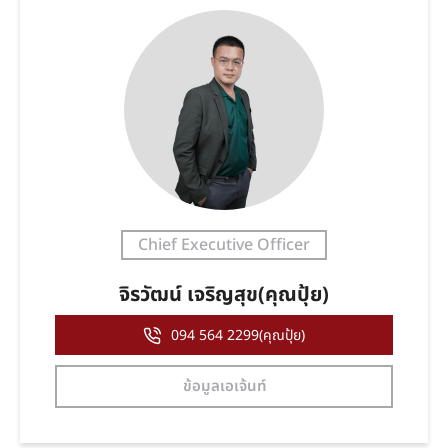
Chief Executive Officer
จิรวัฒน์ เจริญสุข(คุณปุ้ย)
094 564 2299(คุณปุ้ย)
ข้อมูลเอเจ้นท์