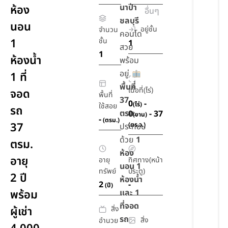
นาป่า
ห้อง
อื่นๆ
ชลบุรี
นอน
อยู่ชั้น
จำนวน
คอนโด
1
ชั้น
1
สวย
1
ห้องน้ำ
พร้อม
อยู่
1 ที่
พื้นที่
เนื้อที่(ไร่)
จอด
พื้นที่
37
0
-
(ไร่)
ใช้สอย
รถ
ตรม.
0
- 37
(งาน)
-
(ตรม.)
37
(ตร.ว.)
ประกอบ
ด้วย
1
ตรม.
ห้อง
อายุ
อายุ
ทิศทาง(หน้า
นอน 1
ทรัพย์
ประตู)
2 ปี
ห้องน้ำ
2
-
(ปี)
พร้อม
และ 1
ที่จอด
สิ่ง
ผู้เช่า
รถ
สิ่ง
อำนวย