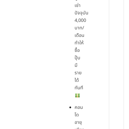
เช่า
ปัจจุบัน
4,000
บาท/
เดือน
ทำให้
ซื้อ
ปุ๊บ
มี
ราย
ได้
ทันที
คอน
โด
อายุ