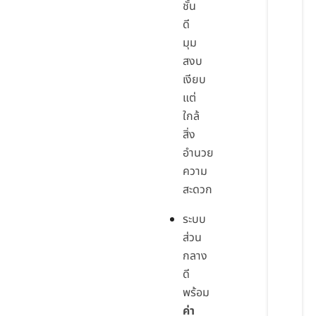
ชั้น
ดี
มุม
สงบ
เงียบ
แต่
ใกล้
สิ่ง
อำนวย
ความ
สะดวก
ระบบ
ส่วน
กลาง
ดี
พร้อม
ค่า