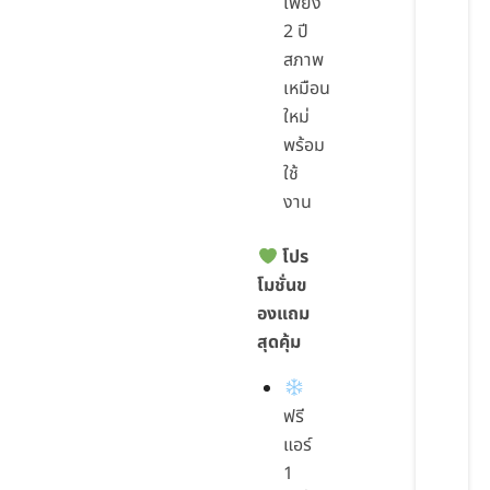
เพียง
2 ปี
สภาพ
เหมือน
ใหม่
พร้อม
ใช้
งาน
โปร
โมชั่นข
องแถม
สุดคุ้ม
ฟรี
แอร์
1