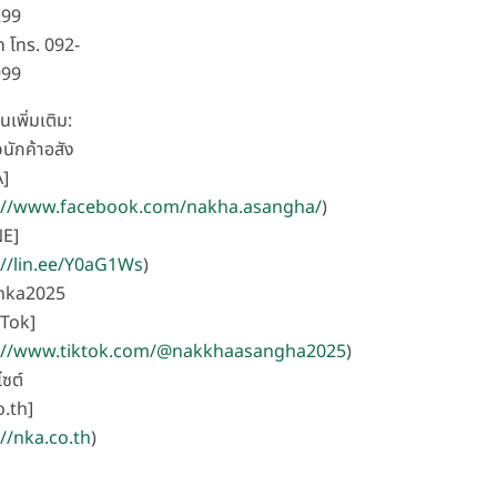
299
 โทร. 092-
999
นเพิ่มเติม:
นักค้าอสัง
]
://www.facebook.com/nakha.asangha/
)
NE]
://lin.ee/Y0aG1Ws
)
@nka2025
kTok]
://www.tiktok.com/@nakkhaasangha2025
)
ไซต์
.th]
://nka.co.th
)