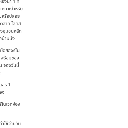
้องน้ำ 1 ที่
เหมาะสำหรับ
ัยหรือปล่อย
ล้ตลาด โลตัส
่งชุมชนหลัก
อบ้านบึง
มือสองรีโน
่ พร้อมของ
 จองวันนี้
:
แอร์ 1
่อง
 รีโนเวทห้อง
ค่าใช้จ่ายวัน