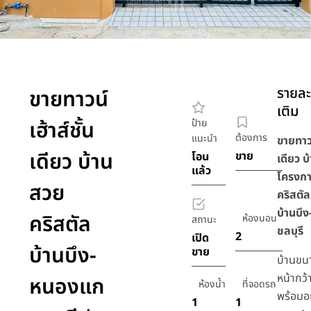
รายละเ
ขายทาวน์
เติม
เฮ้าส์ชั้น
ป้าย
ต้องการ
แนะนำ
ขายทาวน
เดียว บ้าน
ขาย
โอน
เดียว บ
แล้ว
โครงกา
สวย
คริสตัล
บ้านบึ
คริสตัล
ห้องนอน
สถานะ
ชลบุรี
2
เปิด
บ้านบึง-
ขาย
บ้านขน
หน้ากว้
หนองแก
ห้องน้ำ
ที่จอดรถ
พร้อมอย
1
1