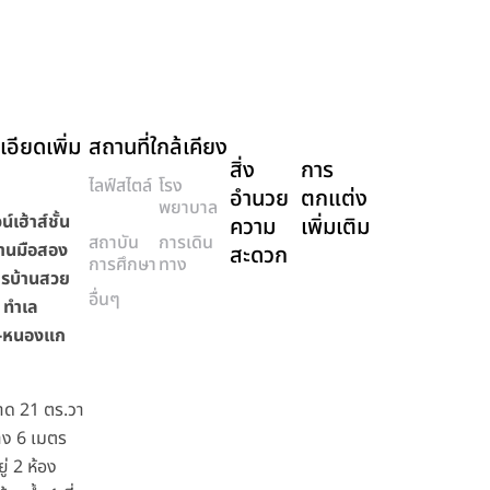
อียดเพิ่ม
สถานที่ใกล้เคียง
สิ่ง
การ
ไลฟ์สไตล์
โรง
อำนวย
ตกแต่ง
พยาบาล
์เฮ้าส์ชั้น
ความ
เพิ่มเติม
สถาบัน
การเดิน
้านมือสอง
สะดวก
การศึกษา
ทาง
รบ้านสวย
อื่นๆ
 ทำเล
ง-หนองแก
าด 21 ตร.วา
าง 6 เมตร
ู่ 2 ห้อง