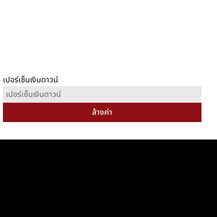
เปอร์เซ็นเงินดาวน์
ล้างค่า
าทรัพย์อื่นๆ
โนเวทแล้ว
มือ 1
รอรีโนเวท
ขายตามสภาพ
กำลังรีโนเวท