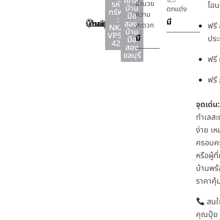
เฮาส์
,
รหัส
อำนวย
โอน
บ้าน
ตกแต่ง
ทรัพย์
ความ
มือ
:
มี
บ้านบึง
บ้านบึง
ชลบุรี
สอง
,
สะดวก
ฟรี 
NKA-
บ้าน
VP51-
มี
ประ
มือ
422
สอง
ชลบุรี
ฟรี 
ฟรี
จุดเด่น:
ทำเลสะ
ง่าย เห
ครอบครั
หรือผู้
บ้านพร้
ราคาคุ้
สนใจ
คุณปุ้ย