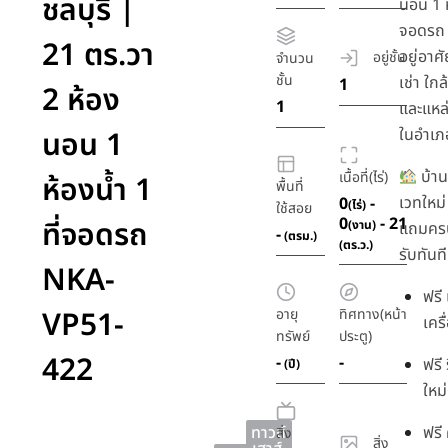
ชลบุรี |
นอน 1 ห
จอดรถ 
21 ตร.วา
อยู่อาศ
อยู่ชั้น
จำนวน
ชั้น
เช่า ใก
1
2 ห้อง
1
และแหล
นอน 1
ในอำเภ
บ้าน
เนื้อที่(ไร่)
ห้องน้ำ 1
พื้นที่
เวทใหม
0
-
(ไร่)
ใช้สอย
0
- 21
ที่จอดรถ
(งาน)
แถมครบ
-
(ตรม.)
(ตร.ว.)
รับทันที
NKA-
ฟรี 
VP51-
อายุ
ทิศทาง(หน้า
เครื
ทรัพย์
ประตู)
422
-
-
ฟรี
(ปี)
ใหม่
ทาวน์
ฟรี 
สิ่ง
สิ่ง