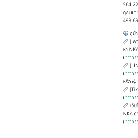
564-2
คุณแคท
493-6
ดูบ้า
[เพจ
หา NKA
(
https
[LI
(
https
หรือ 
[Ti
(
https
[เว็บ
NKA.co
(
https