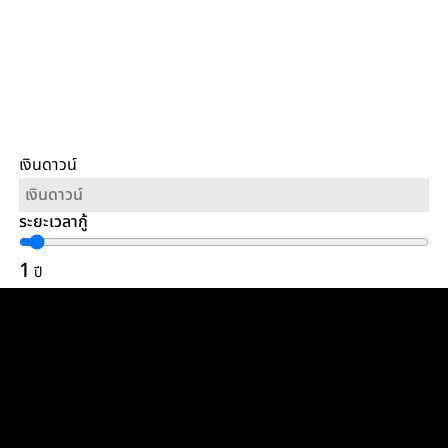
เงินดาวน์
ระยะเวลากู้
1
ปี
ยอดผ่อนชำระ(บาท/เดือน)
รัพย์
เมนูเว็บไซต์
คำค้นห
หน้าหลัก
มือ 2
รี