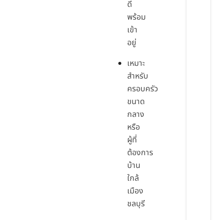
ดี
พร้อม
เข้า
อยู่
เหมาะ
สำหรับ
ครอบครัว
ขนาด
กลาง
หรือ
ผู้ที่
ต้องการ
บ้าน
ใกล้
เมือง
ชลบุรี