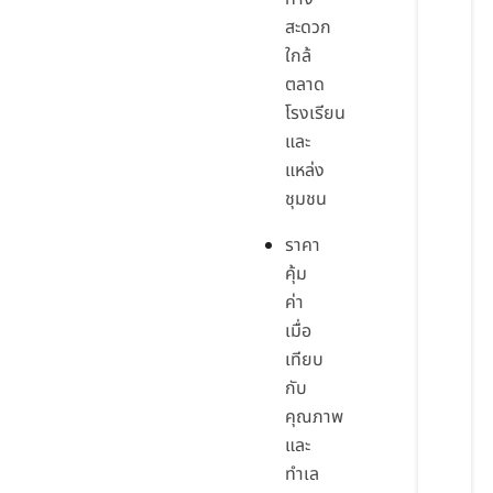
สะดวก
ใกล้
ตลาด
โรงเรียน
และ
แหล่ง
ชุมชน
ราคา
คุ้ม
ค่า
เมื่อ
เทียบ
กับ
คุณภาพ
และ
ทำเล