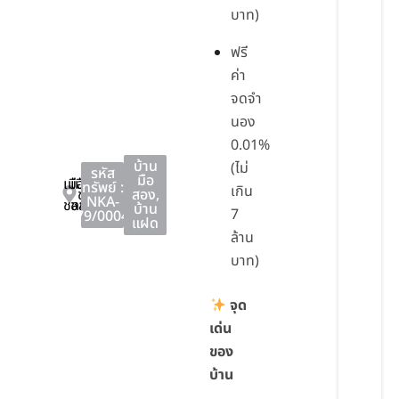
บาท)
ฟรี
ค่า
จดจำ
นอง
0.01%
บ้าน
(ไม่
รหัส
มือ
เมือง
เมือง
ทรัพย์ :
เกิน
ชลบุรี
สอง
,
NKA-
ชลบุรี
ชลบุรี
บ้าน
7
79/0004
แฝด
ล้าน
บาท)
จุด
เด่น
ของ
บ้าน