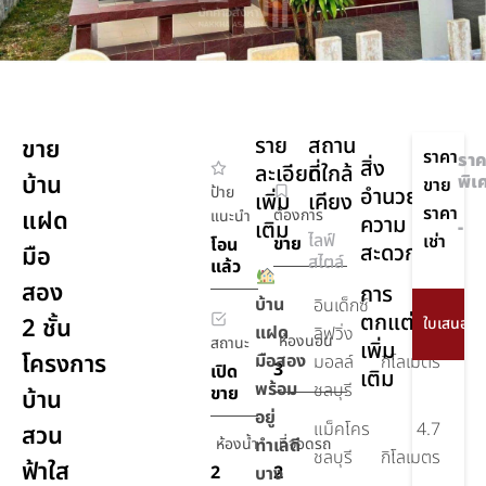
ราย
สถาน
ขาย
ราคา
ราค
สิ่ง
ละเอียด
ที่ใกล้
บ้าน
พิเ
ขาย
ป้าย
อำนวย
เพิ่ม
เคียง
ราคา
แฝด
ต้องการ
แนะนำ
ความ
เติม
-
ไลฟ์
เช่า
ขาย
โอน
สะดวก
มือ
สไตล์
แล้ว
สอง
การ
บ้าน
อินเด็กซ์
ตกแต่ง
2 ชั้น
แฝด
ลิฟวิ่ง
3.7
ห้องนอน
สถานะ
เพิ่ม
โครงการ
มือสอง
มอลล์
กิโลเมตร
3
เปิด
เติม
พร้อม
ชลบุรี
ขาย
บ้าน
อยู่
แม็คโคร
4.7
สวน
ห้องน้ำ
ทำเลดี
ที่จอดรถ
ชลบุรี
กิโลเมตร
ฟ้าใส
2
2
บาง