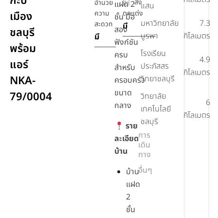
กะปิ
สิ่ง
อำนวย
แฝด 2
แสน
ความ
ตกแต่ง
เมือง
ชั้น มือ
มหาวิทยาลัย
7.3
สะดวก
มี
สอง
ชลบุรี
บูรพา
กิโลเมตร
มี
ฟังก์ชัน
พร้อม
โรงเรียน
ครบ
4.9
แอร์
ประภัสสร
สำหรับ
กิโลเมตร
NKA-
วิทยาชลบุรี
ครอบครัว
ขนาด
79/0004
วิทยาลัย
6
กลาง
เทคโนโลยี
กิโลเมตร
ชลบุรี
ราย
การ
ละเอียด
เดิน
บ้าน
ทาง
อื่นๆ
บ้าน
แฝด
2
ชั้น