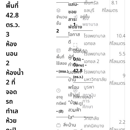
เซ็นทรัล
8.1
แสน-
พื้นที่
ชลบุรี
กิโลเมตร
ซอย
42.8
อยู่ชั้น
จำนวน
โรง
สาระ
ตร.ว.
ชั้น
พยาบาล
1
พัดช่าง
2
3
โอกาส
โรงพยาบาล​
10.4
ดี
ห้อง
เอกชล
กิโลเมตร
สำหรับ
เนื้อที่(ไร่)
นอน
โรงพยาบาล
5.5
ผู้ที่
พื้นที่
0
-
(ไร่)
เอกชล 2
กิโลเมตร
2
ใช้สอย
กำลัง
0
-
(งาน)
42.8
-
ห้องน้ำ
โรงพยาบาล
(ตรม.)
มองหา
9
(ตร.ว.)
มหาวิทยาลัย
บ้าน
2 ที่
กิโลเมตร
บูรพา
พร้อม
จอด
เข้าอยู่
สถาบัน
อายุ
ทิศทาง(หน้า
รถ
การ
“บ้าน
ทรัพย์
ประตู)
ศึกษา
ทำเล
สวนฟ้า
-
-
(ปี)
ใส”
วิทยาลัย
ห้วย
2.2
บ้าน
สิ่ง
เทคนิคบาง
กิโลเมตร