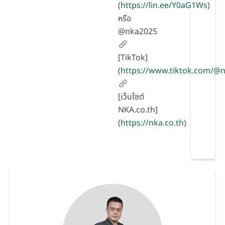
(
https://lin.ee/Y0aG1Ws
)
หรือ
@nka2025
[TikTok]
(
https://www.tiktok.com/
[เว็บไซต์
NKA.co.th]
(
https://nka.co.th
)