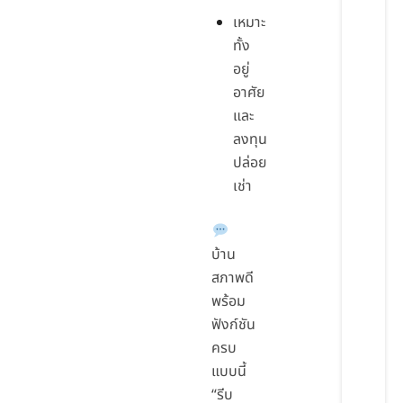
เหมาะ
ทั้ง
อยู่
อาศัย
และ
ลงทุน
ปล่อย
เช่า
บ้าน
สภาพดี
พร้อม
ฟังก์ชัน
ครบ
แบบนี้
“รีบ