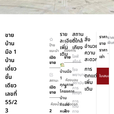
ราย
สถาน
ขาย
ราคา
ราค
สิ่ง
ละเอียด
ที่ใกล้
บ้าน
พิเ
ขาย
ป้าย
อำนวย
เพิ่ม
เคียง
ราคา
มือ 1
ต้องการ
แนะนำ
ความ
เติม
-
ไลฟ์
เช่า
ขาย
เปิด
สะดวก
บ้าน
สไตล์
ขาย
เดี่ยว
การ
โรง
บ้านมือ
พยาบาล
ตกแต่ง
ชั้น
1
ห้องนอน
สถานะ
เพิ่ม
สถาบัน
เดียว
คุณภาพ
3
เปิด
การ
เติม
โครงการ
ขาย
เลขที่
ศึกษา
บ้าน
55/2
การ
ห้องน้ำ
ภิรมย์
ที่จอดรถ
เดิน
3
2
2
หนอง
ทาง