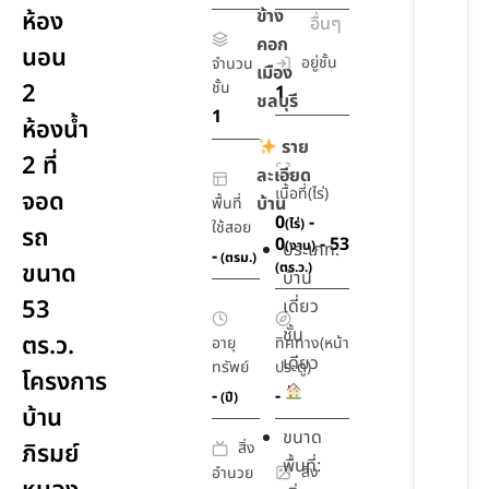
ข้าง
ห้อง
อื่นๆ
คอก
นอน
อยู่ชั้น
จำนวน
เมือง
2
ชั้น
1
ชลบุรี
1
ห้องน้ำ
ราย
2 ที่
ละเอียด
เนื้อที่(ไร่)
จอด
บ้าน
พื้นที่
0
-
(ไร่)
ใช้สอย
รถ
0
- 53
(งาน)
ประเภท:
-
(ตรม.)
ขนาด
(ตร.ว.)
บ้าน
53
เดี่ยว
ชั้น
ตร.ว.
อายุ
ทิศทาง(หน้า
เดียว
ทรัพย์
ประตู)
โครงการ
-
-
(ปี)
บ้าน
ขนาด
สิ่ง
ภิรมย์
พื้นที่:
สิ่ง
อำนวย