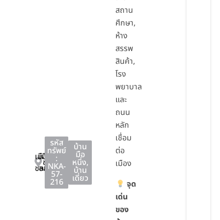
สถาน
ศึกษา,
ห้าง
สรรพ
สินค้า,
โรง
พยาบาล
และ
ถนน
หลัก
เชื่อม
รหัส
บ้าน
ทรัพย์
ต่อ
มือ
เมือง
เมือง
:
ชลบุรี
หนึ่ง
,
เมือง
NKA-
ชลบุรี
ชลบุรี
บ้าน
57-
เดี่ยว
216
จุด
เด่น
ของ