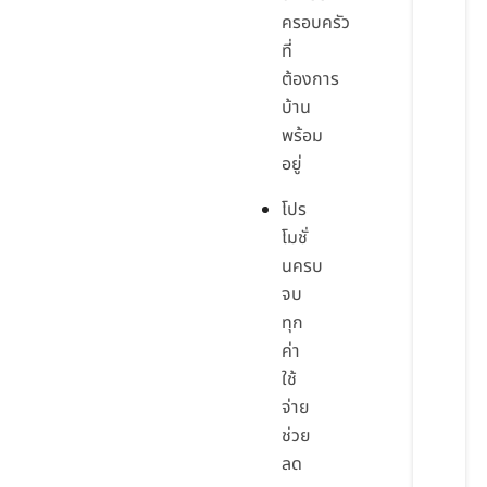
ครอบครัว
ที่
ต้องการ
บ้าน
พร้อม
อยู่
โปร
โมชั่
นครบ
จบ
ทุก
ค่า
ใช้
จ่าย
ช่วย
ลด