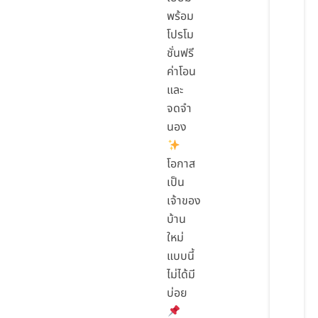
พร้อม
โปรโม
ชั่นฟรี
ค่าโอน
และ
จดจำ
นอง
โอกาส
เป็น
เจ้าของ
บ้าน
ใหม่
แบบนี้
ไม่ได้มี
บ่อย