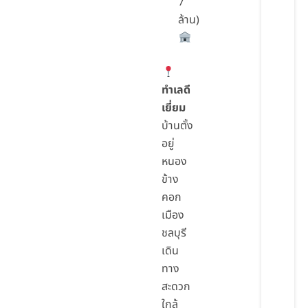
7
ล้าน)
ทำเลดี
เยี่ยม
บ้านตั้ง
อยู่
หนอง
ข้าง
คอก
เมือง
ชลบุรี
เดิน
ทาง
สะดวก
ใกล้