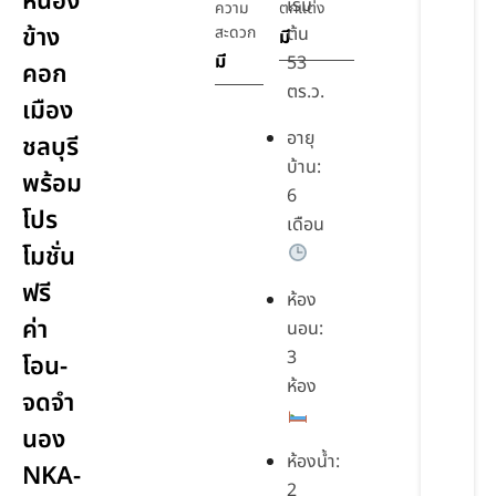
หนอง
เริ่ม
ความ
ตกแต่ง
ข้าง
สะดวก
ต้น
มี
มี
53
คอก
ตร.ว.
เมือง
อายุ
ชลบุรี
บ้าน:
พร้อม
6
โปร
เดือน
โมชั่น
ฟรี
ห้อง
ค่า
นอน:
3
โอน-
ห้อง
จดจำ
นอง
ห้องน้ำ:
NKA-
2