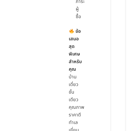
ภาระ
ผู้
ซื้อ
ข้อ
เสนอ
สุด
พิเศษ
สำหรับ
คุณ
บ้าน
เดี่ยว
ชั้น
เดียว
คุณภาพ
ราคาดี
ทำเล
เยี่ยม