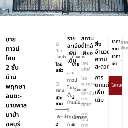
ราย
สถาน
ขาย
ราคา
ราค
สิ่ง
ละเอียด
ที่ใกล้
ทาวน์
พิเ
ขาย
ป้าย
อำนวย
เพิ่ม
เคียง
ราคา
โฮม
ต้องการ
แนะนำ
ความ
เติม
-
ไลฟ์
เช่า
ขาย
โอน
สะดวก
2 ชั้น
สไตล์
แล้ว
ขาย
บ้าน
การ
โรง
ทาวน์
พยาบาล
ตกแต่ง
พฤกษา
โฮม 2
ห้องนอน
สถานะ
เพิ่ม
สถาบัน
อมตะ-
ชั้น
3
เปิด
การ
เติม
บ้านมือ
ขาย
บายพาส
ศึกษา
2
นาป่า
การ
ห้องน้ำ
โครงการ
ที่จอดรถ
เดิน
ชลบุรี
2
2
บ้าน
ทาง