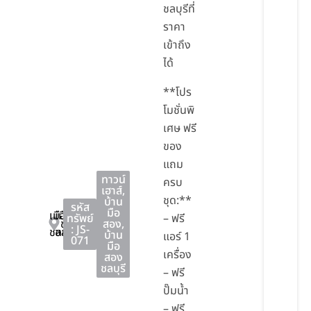
ชลบุรีที่
ราคา
เข้าถึง
ได้
**โปร
โมชั่นพิ
เศษ ฟรี
ของ
แถม
ทาวน์
ครบ
เฮาส์
,
ชุด:**
บ้าน
รหัส
มือ
เมือง
เมือง
ทรัพย์
– ฟรี
ชลบุรี
สอง
,
: JS-
ชลบุรี
ชลบุรี
บ้าน
แอร์ 1
071
มือ
เครื่อง
สอง
ชลบุรี
– ฟรี
ปั๊มน้ำ
– ฟรี