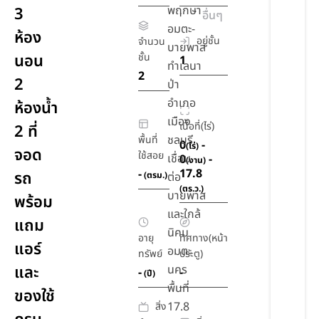
พฤกษา
3
อื่นๆ
อมตะ-
ห้อง
อยู่ชั้น
จำนวน
บายพาส
นอน
ชั้น
1
ทำเลนา
2
2
ป่า
อำเภอ
ห้องน้ำ
เมือง
เนื้อที่(ไร่)
2 ที่
ชลบุรี
พื้นที่
0
-
(ไร่)
จอด
ใช้สอย
เชื่อม
0
-
(งาน)
17.8
-
รถ
(ตรม.)
ต่อ
(ตร.ว.)
บายพาส
พร้อม
และใกล้
แถม
นิคม
อายุ
ทิศทาง(หน้า
แอร์
อมตะ
ทรัพย์
ประตู)
และ
นคร
-
-
(ปี)
พื้นที่
ของใช้
17.8
สิ่ง