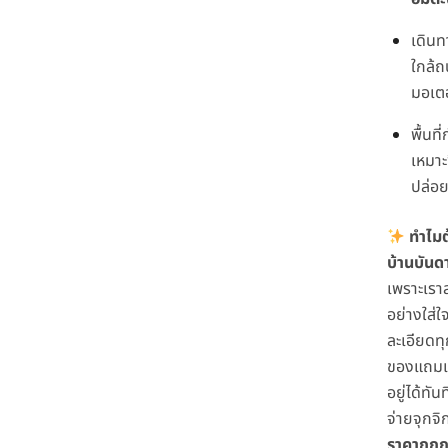
เดิน
ใกล้
มอเตอ
พื้นที
เหมาะซ
ปล่อย
ทำไมต
บ้านบันด
เพราะเรา
อย่างใส่ใ
ละเอียดทุ
ของแถมแ
อยู่ได้ทันท
จ่ายจุกจิ
ราคาถูกก