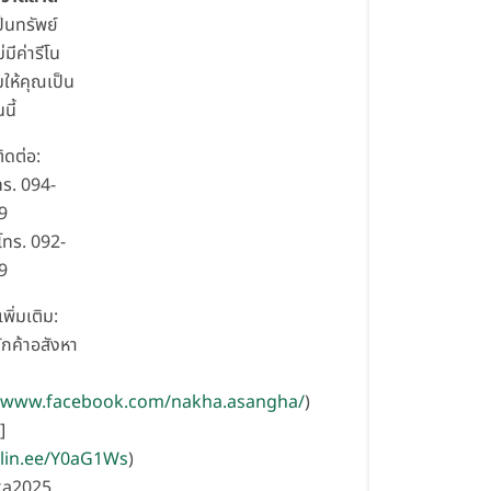
็นทรัพย์
่มีค่ารีโน
ให้คุณเป็น
นี้
ิดต่อ:
ทร. 094-
9
ทร. 092-
9
พิ่มเติม:
กค้าอสังหา
//www.facebook.com/nakha.asangha/
)
]
/lin.ee/Y0aG1Ws
)
ka2025