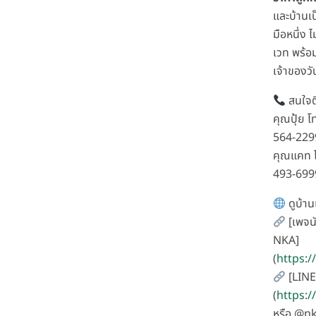
และบ้านเป
มือหนึ่ง ไม
เวท พร้อม
เจ้าของวัน
สนใจต
คุณปุ้ย โ
564-229
คุณแคท โ
493-699
ดูบ้านเ
[เพจนั
NKA]
(
https:
[LINE
(
https:/
หรือ @n