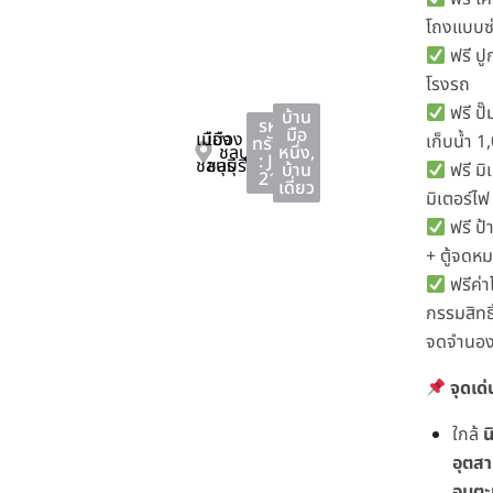
โถงแบบซ
ฟรี ปู
โรงรถ
ฟรี ปั๊
บ้าน
รหัส
มือ
เมือง
เมือง
เก็บน้ำ 1
ทรัพย์
ชลบุรี
หนึ่ง
,
: JS-
ชลบุรี
ชลบุรี
บ้าน
ฟรี มิเ
213
เดี่ยว
มิเตอร์ไฟ
ฟรี ป้
+ ตู้จดห
ฟรีค่า
กรรมสิทธิ
จดจำนอง
จุดเด
ใกล้
น
อุตส
อมตะ