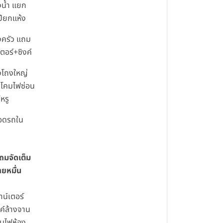
งน้ำ แยก
ปียกแห้ง
งครัว แถม
เตอร์+ซิงค์
งโถงใหญ่
มโคมไฟซ่อน
หรู
จอดรถใน
มจัดเต็ม
ายหมื่น
าน์เตอร์
งค์ล้างจาน
คมไฟห้อง