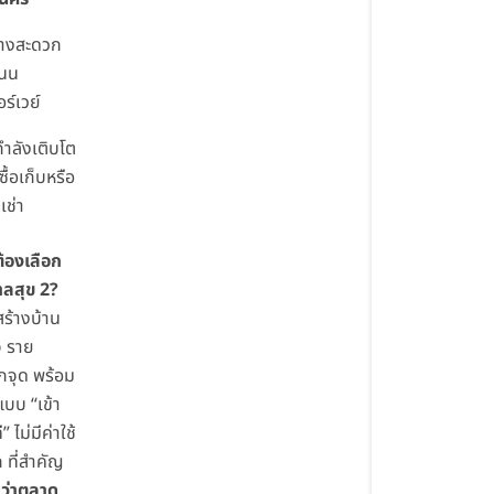
ทางสะดวก
ถนน
ร์เวย์
่กำลังเติบโต
ื้อเก็บหรือ
เช่า
้องเลือก
าลสุข 2?
สร้างบ้าน
จ ราย
กจุด พร้อม
บบ “เข้า
ี” ไม่มีค่าใช้
ก ที่สำคัญ
ว่าตลาด