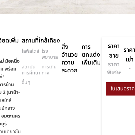
ียดเพิ่ม
สถานที่ใกล้เคียง
ราคา
สิ่ง
การ
ราค
ไลฟ์สไตล์
โรง
อำนวย
ตกแต่ง
ขาย
พยาบาล
เช่า
ม่ มือหนึ่ง
ความ
เพิ่มเติม
ราคา
สถาบัน
การเดิน
-
้ม พร้อม
สะดวก
พิเศษ
การศึกษา
ทาง
ที!
อื่นๆ
ารบ้าน
 2 (นาป่า-
เลใกล้
นย์กลาง
จ
อมตะนคร
บุรี
นเดี่ยวชั้น