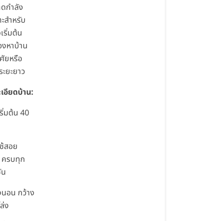
าดกำลัง
าะสำหรับ
ริ่มต้น
่มองหาบ้าน
าศัยหรือ
าระยะยาว
เอียดบ้าน:
่เริ่มต้น 40
่ใช้สอย
 ครบทุก
ัน
งนอน กว้าง
ล่ง