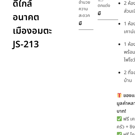
ดีใกล้
อำนวย
2 ห้อ
ตกแต่ง
ความ
ส่วนเ
มี
อนาคต
สะดวก
มี
1 ห้อ
เมืองอมตะ
เคาน์
JS-213
1 ห้อ
พร้อ
ไฟโชว์
2 ที่
บ้าน
ของแถ
มูลค่าหล
บาท!
ฟรี เค
ครัว + ซิ
ฟรี โ