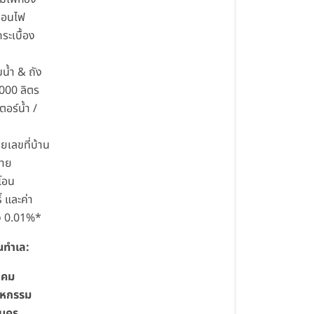
่อนไฟ
กระเบื้อง
มน้ำ & ถัง
,000 ลิตร
ตอร์น้ำ /
ายเลขที่บ้าน
มาย
โอน
์ และค่า
 0.01%*
่นทำเล:
ิคม
าหกรรม
นคร