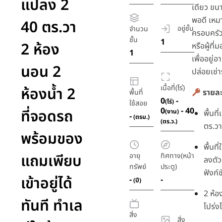
แปลง 2
เดียว ขน
พอดี เหม
40 ตร.วา
อยู่ชั้น
จำนวน
ครอบครัวเ
ชั้น
1
2 ห้อง
หรือผู้ที
1
เพื่ออยู่อ
นอน 2
ปล่อยเช่
เนื้อที่(ไร่)
ห้องน้ำ 2
รายละ
พื้นที่
0
-
(ไร่)
ใช้สอย
0
- 40
ที่จอดรถ
(งาน)
พื้นที
-
(ตรม.)
(ตร.ว.)
ตร.วา
พร้อมของ
พื้นที
แถมเพียบ
อายุ
ทิศทาง(หน้า
ลงตัว
ทรัพย์
ประตู)
ฟังก์ช
เข้าอยู่ได้
-
-
(ปี)
2 ห้อ
ทันที ทำเล
โปร่งโ
สิ่ง
สิ่ง