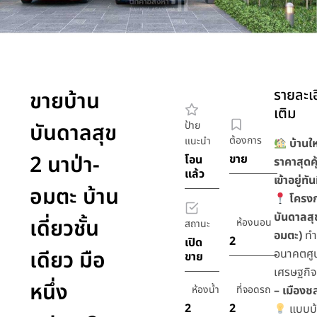
รายละเอ
ขายบ้าน
เติม
บันดาลสุข
ป้าย
ต้องการ
แนะนำ
บ้านให
2 นาป่า-
ขาย
โอน
ราคาสุดคุ
แล้ว
เข้าอยู่ทัน
อมตะ บ้าน
โครงก
บันดาลสุข
เดี่ยวชั้น
ห้องนอน
สถานะ
อมตะ)
ทำ
2
เปิด
เดียว มือ
อนาคตศู
ขาย
เศรษฐกิ
หนึ่ง
ห้องน้ำ
ที่จอดรถ
– เมืองชล
2
2
แบบบ้า