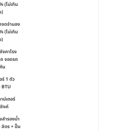
 (ไม่เกิน
น)
่าจดจำนอง
 (ไม่เกิน
น)
ลังคาโรง
ถ จอดรถ
 คัน
อร์ 1 ตัว
0 BTU
คาน์เตอร์
ซิงค์
ังสำรองน้ำ
ลิตร + ปั๊ม