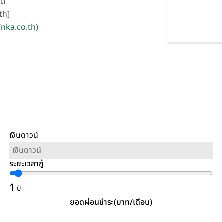
ต์
th]
/nka.co.th
)
เงินดาวน์
ระยะเวลากู้
1
ปี
ยอดผ่อนชำระ(บาท/เดือน)