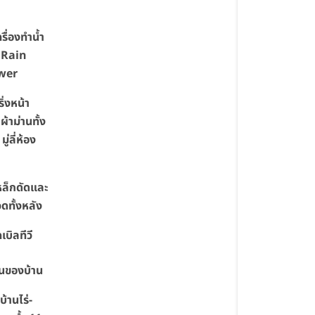
ครื่องทำน้ำ
+ Rain
wer
ิ่งหน้า
 ผ้าม่านทั้ง
มู่ลี่ห้อง
หล็กดัดและ
วดทั้งหลัง
เบิลทีวี
่นของบ้าน
บ้านไร่-