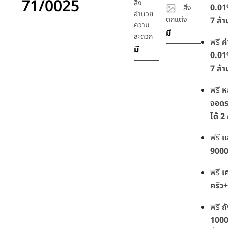
71/0025
สิ่ง
0.01%
สิ่ง
อำนวย
ตกแต่ง
7 ล้า
ความ
มี
สะดวก
ฟรี
ค
มี
0.01%
7 ล้า
ฟรี
ห
จอดร
ได้ 2
ฟรี
แ
900
ฟรี
เ
ครัว+
ฟรี
ถ
1000 