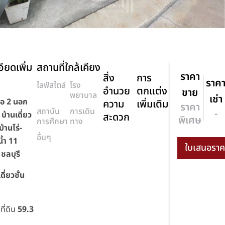
ียดเพิ่ม
สถานที่ใกล้เคียง
ราคา
สิ่ง
การ
ราค
ไลฟ์สไตล์
โรง
อำนวย
ตกแต่ง
ขาย
พยาบาล
เช่า
ือ 2 นอก
ความ
เพิ่มเติม
ราคา
สถาบัน
การเดิน
-
บ้านเดี่ยว
สะดวก
พิเศษ
การศึกษา
ทาง
บ้านไร่-
อื่นๆ
้ำ 11
ชลบุรี
เดี่ยวชั้น
ี่ดิน
59.3
.