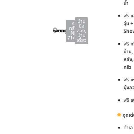
น้ำ
ฟรี
เ
บ้าน
รหัส
อุ่น 
มือ
ทรัพย์ :
พานทอง
พานทอง
ชลบุรี
สอง
,
Sho
NKA-
บ้าน
71/0025
เดี่ยว
ฟรี
กร
บ้าน,
หลัง, 
ครัว
ฟรี
เ
มุ้งล
ฟรี
เค
จุดเด
ทำเล