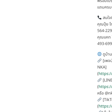
พร้อมโปร
แถมครบช
สนใจต
คุณปุ้ย 
564-22
คุณแคท 
493-69
ดูบ้าน
[เพจน
NKA]
(
https:
[LINE
(
https:
หรือ @n
[TikT
(
https: