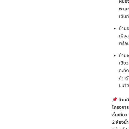
หนอง
พานท
เดิน
บ้านอ
เพิ่งส
พร้อม
บ้านเด
เดีย
กะทัด
สำหร
ขนาด
บ้านม
โครงการ 
ชั้นเดีย
2 ห้องน้ำ