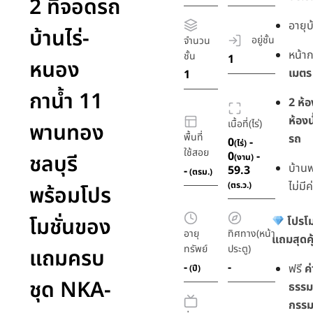
2 ที่จอดรถ
อายุ
บ้านไร่-
อยู่ชั้น
จำนวน
หน้า
ชั้น
1
หนอง
เมตร
1
กาน้ำ 11
2 ห้
ห้องน
เนื้อที่(ไร่)
พานทอง
พื้นที่
รถ
0
-
(ไร่)
ใช้สอย
0
-
ชลบุรี
(งาน)
บ้านพ
59.3
-
(ตรม.)
ไม่มี
(ตร.ว.)
พร้อมโปร
โมชั่นของ
โปรโม
อายุ
ทิศทาง(หน้า
แถมสุดคุ
ทรัพย์
ประตู)
แถมครบ
-
-
ฟรี
ค่
(ปี)
ชุด NKA-
ธรรม
กรรมส