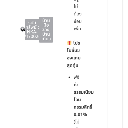
ไม่
ต้อง
บ้าน
ซ่อม
รหัส
มือ
ทรัพย์ :
เพิ่ม
พานทอง
พานทอง
ชลบุรี
สอง
,
NKA-
บ้าน
71/0024
เดี่ยว
โปร
โมชั่นข
องแถม
สุดคุ้ม
ฟรี
ค่า
ธรรมเนียม
โอน
กรรมสิทธิ์
0.01%
(ไม่