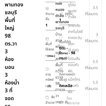
ทอง
พานทอง
ดูโฮม
3.5
หนอง
หนอง
ชลบุรี
อยู่ชั้น
กิโลเมตร
จำนวน
ตำลึง –
ตำลึง
พื้นที่
ชั้น
1
พานทอง
1
วิทยาลัย
ใหญ่
ชลบุรี
เทคโนโลยี
บ้าน
3
98
ภาคตะวัน
สวย
กิโลเมตร
เนื้อที่(ไร่)
ตร.วา
ออก
พื้นที่
พร้อม
0
-
(ไร่)
ใช้สอย
(อี.เทค)
3
อยู่
0
- 98
(งาน)
-
(ตรม.)
ห้อง
(ตร.ว.)
โรบินสัน
สภาพดี
5.5
ดอนหัว
พื้นที่
นอน
กิโลเมตร
ฬ่อ
กว้าง
3
อายุ
ทิศทาง(หน้า
ขวาง
แม็คโคร
ทรัพย์
ประตู)
ห้องน้ำ
5.5
98
ดอนหัว
-
ทิศเหนือ
(ปี)
กิโลเมตร
3 ที่
ตาราง
ฬ่อ
วา
สิ่ง
จอด
โรง
เหมาะ
สิ่ง
อำนวย
พยาบาล