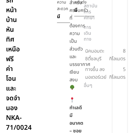
รถ
ความ
สำหรับ
ตกแต่ง
สถาบัน
หน้า
สะดวก
มี
ครอบครัว
การ
มี
ศึกษา
ที่
บ้าน
ต้องการ
การ
หัน
เดิน
ความ
ทิศ
ทาง
เป็น
เหนือ
ส่วนตัว
นิคมอมตะ
8
และ
ฟรี
ซิตี้ชลบุรี
กิโลเมตร
บรรยากาศ
ค่า
ทางขึ้น ลง
5
เงียบ
มอเตอร์เวย์
กิโลเมตร
โอน
สงบ
อื่นๆ
และ
จดจำ
นอง
ทำเลดี
มี
NKA-
อนาคต
71/0024
– ซอย