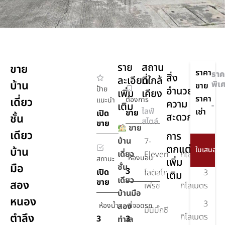
ราย
สถาน
ขาย
ราคา
ราค
สิ่ง
ละเอียด
ที่ใกล้
บ้าน
พิเ
ขาย
ป้าย
อำนวย
เพิ่ม
เคียง
ราคา
เดี่ยว
ต้องการ
แนะนำ
ความ
เติม
-
ไลฟ์
เช่า
ขาย
เปิด
สะดวก
ชั้น
สไตล์
ขาย
ขาย
เดียว
การ
บ้าน
7-
2
ตกแต่ง
บ้าน
เดี่ยว
Eleven
กิโลเมตร
ห้องนอน
สถานะ
เพิ่ม
มือ
ชั้น
3
เปิด
โลตัสโก
3
เติม
เดียว
ขาย
สอง
เฟรช
กิโลเมตร
บ้านมือ
หนอง
3
ห้องน้ำ
สอง
ที่จอดรถ
มินิบิ๊กซี
ตำลึง
กิโลเมตร
3
3
ทำเล