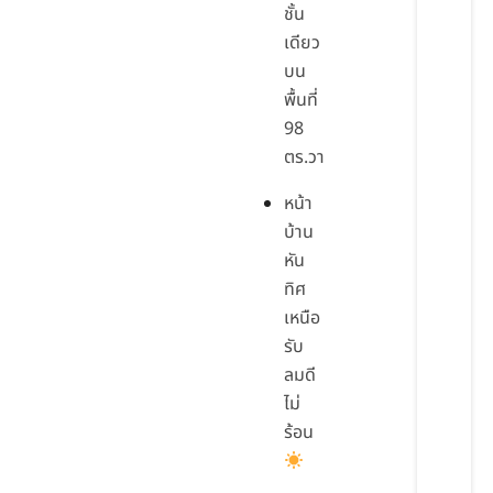
ชั้น
เดียว
บน
พื้นที่
98
ตร.วา
หน้า
บ้าน
หัน
ทิศ
เหนือ
รับ
ลมดี
ไม่
ร้อน