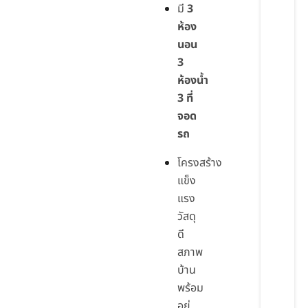
มี
3
ห้อง
นอน
3
ห้องน้ำ
3 ที่
จอด
รถ
โครงสร้าง
แข็ง
แรง
วัสดุ
ดี
สภาพ
บ้าน
พร้อม
อยู่