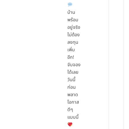
บ้าน
พร้อม
อยู่จริง
ไม่ต้อง
ลงทุน
เพิ่ม
อีก!
จับจอง
ได้เลย
วันนี้
ก่อน
พลาด
โอกาส
ดีๆ
แบบนี้