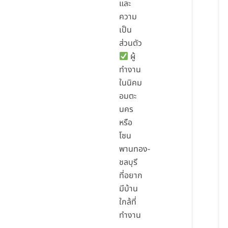
และ
ความ
เป็น
ส่วนตัว
ผู้
ทำงาน
ในนิคม
อมตะ
นคร
หรือ
โซน
พานทอง-
ชลบุรี
ที่อยาก
มีบ้าน
ใกล้ที่
ทำงาน