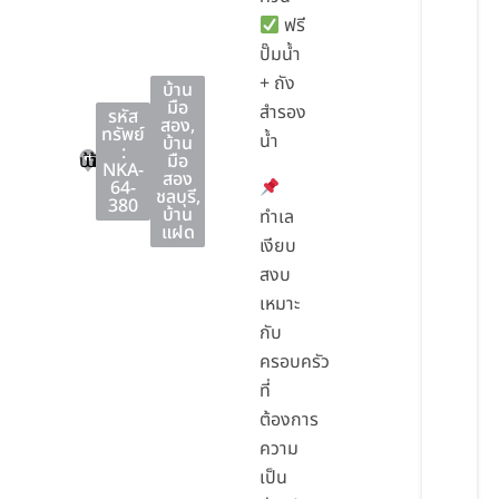
ฟรี
ปั๊มน้ำ
+ ถัง
บ้าน
มือ
สำรอง
รหัส
สอง
,
ทรัพย์
น้ำ
บ้าน
:
บ้านบึง
บ้านบึง
ชลบุรี
มือ
NKA-
สอง
64-
ชลบุรี
,
380
บ้าน
ทำเล
แฝด
เงียบ
สงบ
เหมาะ
กับ
ครอบครัว
ที่
ต้องการ
ความ
เป็น