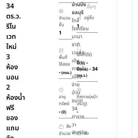
บ้านบึง
34
อื่นๆ
ชลบุรี
ตร.ว.
อยู่ชั้น
จำนวน
ใกล้
รีโน
ชั้น
1
โรงเรียน
1
เวท
นานา
ชาติ
ใหม่
เวลล์ส
เนื้อที่(ไร่)
3
พื้นที่
เดิน
0
-
(ไร่)
ใช้สอย
ห้อง
ทางเข้า
0
- 34
(งาน)
-
(ตรม.)
นอน
(ตร.ว.)
เมือง
ง่าย
2
บ้าน
ห้องน้ำ
อายุ
ทิศทาง(หน้า
ขนาด
ทรัพย์
ประตู)
ฟรี
34
-
-
(ปี)
ของ
ตาราง
วา
สิ่ง
แถม
ฟังก์ชัน
สิ่ง
อำนวย