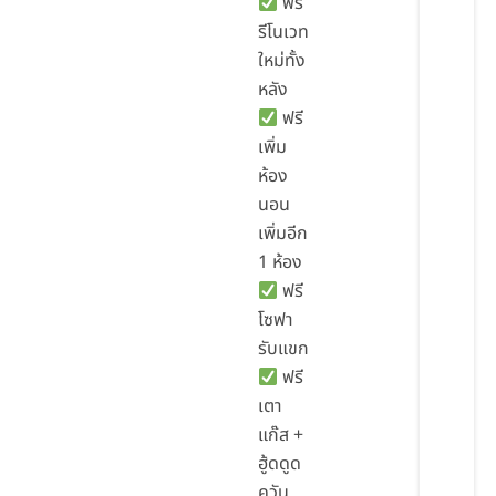
ฟรี
รีโนเวท
ใหม่ทั้ง
หลัง
ฟรี
เพิ่ม
ห้อง
นอน
เพิ่มอีก
1 ห้อง
ฟรี
โซฟา
รับแขก
ฟรี
เตา
แก๊ส +
ฮู้ดดูด
ควัน