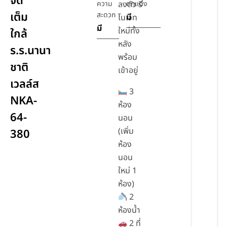
จัด
ความ
ลงตัว รี
ตกแต่ง
เต็ม
สะดวก
มี
โนเวท
มี
ใหม่ทั้ง
ใกล้
หลัง
ร.ร.นานา
พร้อม
ชาติ
เข้าอยู่
เวลล์ส
3
NKA-
ห้อง
64-
นอน
(เพิ่ม
380
ห้อง
นอน
ใหม่ 1
ห้อง)
2
ห้องน้ำ
2 ที่