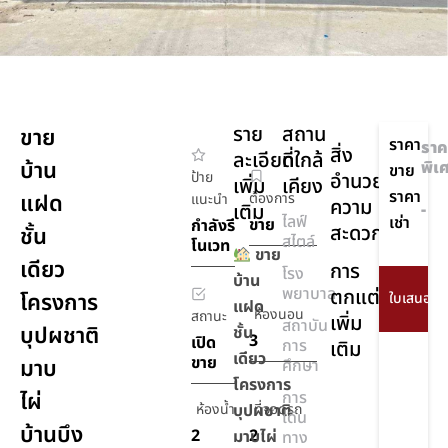
ราย
สถาน
ขาย
ราคา
ราค
สิ่ง
ละเอียด
ที่ใกล้
บ้าน
พิเ
ขาย
ป้าย
อำนวย
เพิ่ม
เคียง
ราคา
แฝด
ต้องการ
แนะนำ
ความ
เติม
-
ไลฟ์
เช่า
ขาย
กำลังรี
สะดวก
ชั้น
สไตล์
โนเวท
ขาย
เดียว
การ
โรง
บ้าน
พยาบาล
ตกแต่ง
โครงการ
แฝด
ห้องนอน
สถานะ
เพิ่ม
สถาบัน
บุปผชาติ
ชั้น
3
เปิด
การ
เติม
เดียว
ขาย
มาบ
ศึกษา
โครงการ
ไผ่
การ
ห้องน้ำ
บุปผชาติ
ที่จอดรถ
เดิน
บ้านบึง
2
2
มาบไผ่
ทาง