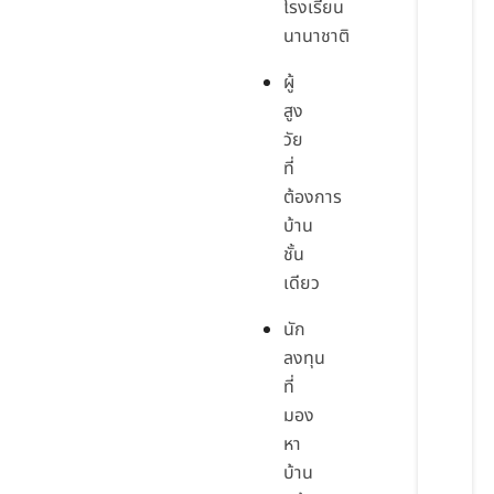
โรงเรียน
นานาชาติ
ผู้
สูง
วัย
ที่
ต้องการ
บ้าน
ชั้น
เดียว
นัก
ลงทุน
ที่
มอง
หา
บ้าน